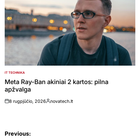
IT TECHNIKA
POSTED
IN
Meta Ray-Ban akiniai 2 kartos: pilna
apžvalga
8 rugpjūčio, 2026
novatech.lt
on
Posted
by
Navigacija
Previous: