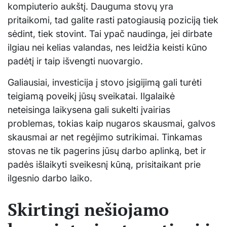
kompiuterio aukštį. Dauguma stovų yra
pritaikomi, tad galite rasti patogiausią poziciją tiek
sėdint, tiek stovint. Tai ypač naudinga, jei dirbate
ilgiau nei kelias valandas, nes leidžia keisti kūno
padėtį ir taip išvengti nuovargio.
Galiausiai, investicija į stovo įsigijimą gali turėti
teigiamą poveikį jūsų sveikatai. Ilgalaikė
neteisinga laikysena gali sukelti įvairias
problemas, tokias kaip nugaros skausmai, galvos
skausmai ar net regėjimo sutrikimai. Tinkamas
stovas ne tik pagerins jūsų darbo aplinką, bet ir
padės išlaikyti sveikesnį kūną, prisitaikant prie
ilgesnio darbo laiko.
Skirtingi nešiojamo