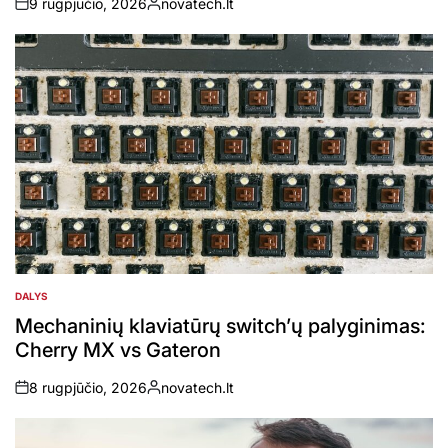
9 rugpjūčio, 2026
novatech.lt
on
Posted
by
DALYS
POSTED
IN
Mechaninių klaviatūrų switch’ų palyginimas:
Cherry MX vs Gateron
8 rugpjūčio, 2026
novatech.lt
on
Posted
by