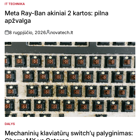
IT TECHNIKA
POSTED
IN
Meta Ray-Ban akiniai 2 kartos: pilna
apžvalga
8 rugpjūčio, 2026
novatech.lt
on
Posted
by
DALYS
POSTED
IN
Mechaninių klaviatūrų switch’ų palyginimas: