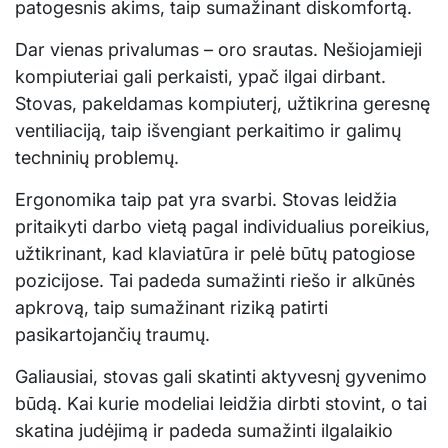
patogesnis akims, taip sumažinant diskomfortą.
Dar vienas privalumas – oro srautas. Nešiojamieji
kompiuteriai gali perkaisti, ypač ilgai dirbant.
Stovas, pakeldamas kompiuterį, užtikrina geresnę
ventiliaciją, taip išvengiant perkaitimo ir galimų
techninių problemų.
Ergonomika taip pat yra svarbi. Stovas leidžia
pritaikyti darbo vietą pagal individualius poreikius,
užtikrinant, kad klaviatūra ir pelė būtų patogiose
pozicijose. Tai padeda sumažinti riešo ir alkūnės
apkrovą, taip sumažinant riziką patirti
pasikartojančių traumų.
Galiausiai, stovas gali skatinti aktyvesnį gyvenimo
būdą. Kai kurie modeliai leidžia dirbti stovint, o tai
skatina judėjimą ir padeda sumažinti ilgalaikio