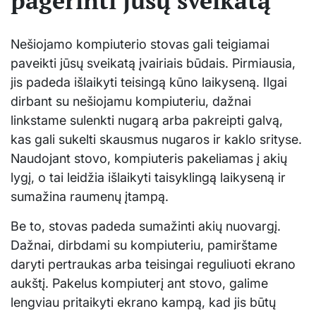
pagerinti jūsų sveikatą
Nešiojamo kompiuterio stovas gali teigiamai
paveikti jūsų sveikatą įvairiais būdais. Pirmiausia,
jis padeda išlaikyti teisingą kūno laikyseną. Ilgai
dirbant su nešiojamu kompiuteriu, dažnai
linkstame sulenkti nugarą arba pakreipti galvą,
kas gali sukelti skausmus nugaros ir kaklo srityse.
Naudojant stovo, kompiuteris pakeliamas į akių
lygį, o tai leidžia išlaikyti taisyklingą laikyseną ir
sumažina raumenų įtampą.
Be to, stovas padeda sumažinti akių nuovargį.
Dažnai, dirbdami su kompiuteriu, pamirštame
daryti pertraukas arba teisingai reguliuoti ekrano
aukštį. Pakelus kompiuterį ant stovo, galime
lengviau pritaikyti ekrano kampą, kad jis būtų