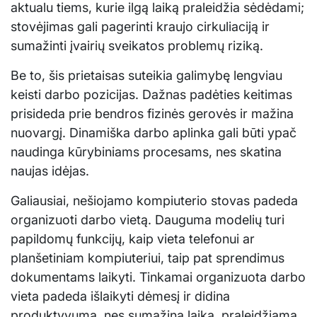
aktualu tiems, kurie ilgą laiką praleidžia sėdėdami;
stovėjimas gali pagerinti kraujo cirkuliaciją ir
sumažinti įvairių sveikatos problemų riziką.
Be to, šis prietaisas suteikia galimybę lengviau
keisti darbo pozicijas. Dažnas padėties keitimas
prisideda prie bendros fizinės gerovės ir mažina
nuovargį. Dinamiška darbo aplinka gali būti ypač
naudinga kūrybiniams procesams, nes skatina
naujas idėjas.
Galiausiai, nešiojamo kompiuterio stovas padeda
organizuoti darbo vietą. Dauguma modelių turi
papildomų funkcijų, kaip vieta telefonui ar
planšetiniam kompiuteriui, taip pat sprendimus
dokumentams laikyti. Tinkamai organizuota darbo
vieta padeda išlaikyti dėmesį ir didina
produktyvumą, nes sumažina laiką, praleidžiamą