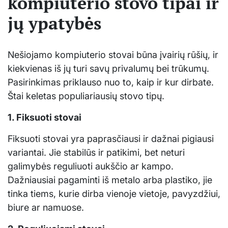
kompiuterio stovo tipai ir
jų ypatybės
Nešiojamo kompiuterio stovai būna įvairių rūšių, ir
kiekvienas iš jų turi savų privalumų bei trūkumų.
Pasirinkimas priklauso nuo to, kaip ir kur dirbate.
Štai keletas populiariausių stovo tipų.
1. Fiksuoti stovai
Fiksuoti stovai yra paprasčiausi ir dažnai pigiausi
variantai. Jie stabilūs ir patikimi, bet neturi
galimybės reguliuoti aukščio ar kampo.
Dažniausiai pagaminti iš metalo arba plastiko, jie
tinka tiems, kurie dirba vienoje vietoje, pavyzdžiui,
biure ar namuose.