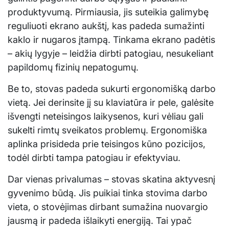
produktyvumą. Pirmiausia, jis suteikia galimybę
reguliuoti ekrano aukštį, kas padeda sumažinti
kaklo ir nugaros įtampą. Tinkama ekrano padėtis
– akių lygyje – leidžia dirbti patogiau, nesukeliant
papildomų fizinių nepatogumų.
Be to, stovas padeda sukurti ergonomišką darbo
vietą. Jei derinsite jį su klaviatūra ir pele, galėsite
išvengti neteisingos laikysenos, kuri vėliau gali
sukelti rimtų sveikatos problemų. Ergonomiška
aplinka prisideda prie teisingos kūno pozicijos,
todėl dirbti tampa patogiau ir efektyviau.
Dar vienas privalumas – stovas skatina aktyvesnį
gyvenimo būdą. Jis puikiai tinka stovima darbo
vieta, o stovėjimas dirbant sumažina nuovargio
jausmą ir padeda išlaikyti energiją. Tai ypač