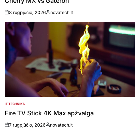
Cherry MX vs Gateron
8 rugpjūčio, 2026
novatech.lt
on
Posted
by
IT TECHNIKA
POSTED
IN
Fire TV Stick 4K Max apžvalga
7 rugpjūčio, 2026
novatech.lt
on
Posted
by