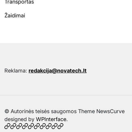
Transportas
Žaidimai
Reklama:
redakcija@novatech.lt
© Autorinės teisės saugomos Theme NewsCurve
designed by
WPInterface
.
Pradžia
Technologijos
IT
Kompiuterija
Telefonai
Spausdintuvai
Kasetės
Patarimai
Dalys
Kontaktai