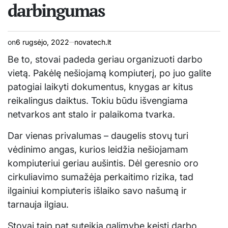
darbingumas
on
6 rugsėjo, 2022
novatech.lt
Be to, stovai padeda geriau organizuoti darbo
vietą. Pakėlę nešiojamą kompiuterį, po juo galite
patogiai laikyti dokumentus, knygas ar kitus
reikalingus daiktus. Tokiu būdu išvengiama
netvarkos ant stalo ir palaikoma tvarka.
Dar vienas privalumas – daugelis stovų turi
vėdinimo angas, kurios leidžia nešiojamam
kompiuteriui geriau aušintis. Dėl geresnio oro
cirkuliavimo sumažėja perkaitimo rizika, tad
ilgainiui kompiuteris išlaiko savo našumą ir
tarnauja ilgiau.
Stovai taip pat suteikia galimybę keisti darbo