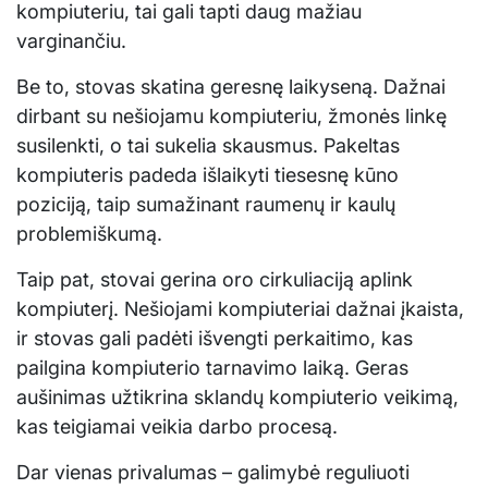
kompiuteriu, tai gali tapti daug mažiau
varginančiu.
Be to, stovas skatina geresnę laikyseną. Dažnai
dirbant su nešiojamu kompiuteriu, žmonės linkę
susilenkti, o tai sukelia skausmus. Pakeltas
kompiuteris padeda išlaikyti tiesesnę kūno
poziciją, taip sumažinant raumenų ir kaulų
problemiškumą.
Taip pat, stovai gerina oro cirkuliaciją aplink
kompiuterį. Nešiojami kompiuteriai dažnai įkaista,
ir stovas gali padėti išvengti perkaitimo, kas
pailgina kompiuterio tarnavimo laiką. Geras
aušinimas užtikrina sklandų kompiuterio veikimą,
kas teigiamai veikia darbo procesą.
Dar vienas privalumas – galimybė reguliuoti