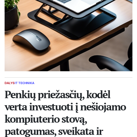
DALYS
IT TECHNIKA
POSTED
IN
Penkių priežasčių, kodėl
verta investuoti į nešiojamo
kompiuterio stovą,
patogumas, sveikata ir