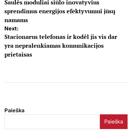
Saulės moduliai siūlo inovatyvius
tarp
sprendimus energijos efektyvumui jūsų
įrašų
namams
Next:
Stacionarus telefonas ir kodėl jis vis dar
yra nepralenkiamas komunikacijos
prietaisas
Paieška
Paieška