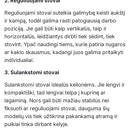
2. Reguliuojami stovai
Reguliuojami stovai suteikia galimybę keisti aukštį
ir kampą, todėl galima rasti patogiausią darbo
poziciją. Jie gali būti kaip vertikalūs, taip ir
horizontalūs, leidžiantys dirbti tiek sėdint, tiek
stovint. Ypač naudingi tiems, kurie patiria nugaros
ar kaklo skausmus, kadangi juos galima pritaikyti
individualiai.
3. Sulankstomi stovai
Sulankstomi stovai idealūs kelionėms. Jie lengvi ir
kompaktiški, tad lengvai telpa į kuprinę ar
lagaminą. Nors gali būti mažiau stabilūs nei
fiksuoti ar reguliuojami stovai, dauguma šių
modelių vis tiek užtikrina pakankamą atramą ir
puikiai tinka dirbant kelyje.