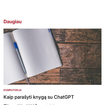
Daugiau
KOMPIUTERIJA
POSTED
IN
Kaip parašyti knygą su ChatGPT