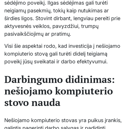
sėdėjimo poveikį. Ilgas sėdėjimas gali turėti
neigiamų pasekmių, tokių kaip nutukimas ar
širdies ligos. Stovint dirbant, lengviau pereiti prie
aktyvesnės veiklos, pavyzdžiui, trumpų
pasivaikščiojimų ar pratimų.
Visi šie aspektai rodo, kad investicija į nešiojamo
kompiuterio stovą gali turėti didelį teigiamą
poveikį jūsų sveikatai ir darbo efektyvumui.
Darbingumo didinimas:
nešiojamo kompiuterio
stovo nauda
Nešiojamo kompiuterio stovas yra puikus įrankis,
galintis pagerinti darbo sąlygas ir padidinti