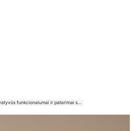
alumai ir patarimai siekiant pasiekti optimalų garso kokybę