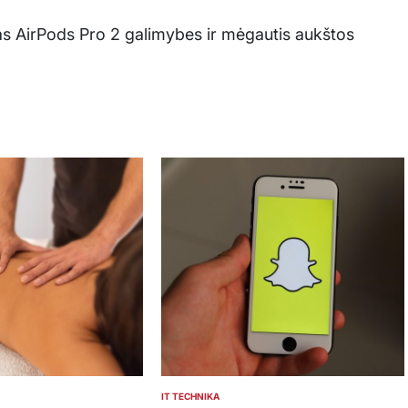
sas AirPods Pro 2 galimybes ir mėgautis aukštos
IT TECHNIKA
POSTED