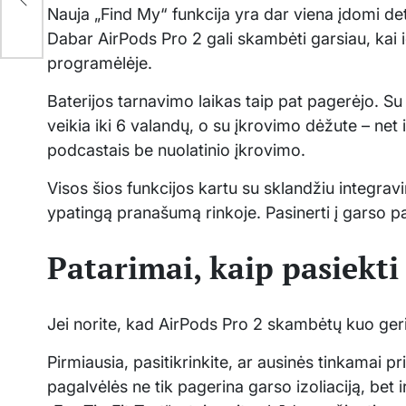
Nauja „Find My“ funkcija yra dar viena įdomi det
s
Dabar AirPods Pro 2 gali skambėti garsiau, kai i
programėlėje.
Baterijos tarnavimo laikas taip pat pagerėjo. Su
veikia iki 6 valandų, o su įkrovimo dėžute – net 
podcastais be nuolatinio įkrovimo.
Visos šios funkcijos kartu su sklandžiu integra
ypatingą pranašumą rinkoje. Pasinerti į garso p
Patarimai, kaip pasiekt
Jei norite, kad AirPods Pro 2 skambėtų kuo geria
Pirmiausia, pasitikrinkite, ar ausinės tinkamai p
pagalvėlės ne tik pagerina garso izoliaciją, bet i