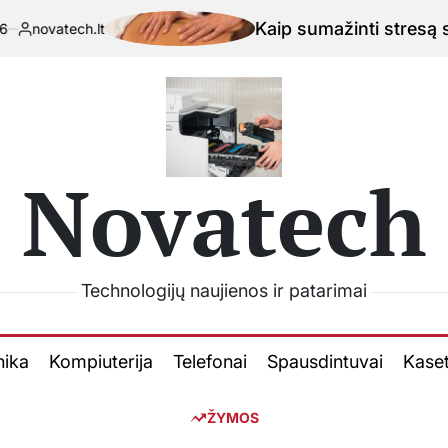
Kaip sumažinti stresą su išmaniu
.lt
Novatech
Technologijų naujienos ir patarimai
nika
Kompiuterija
Telefonai
Spausdintuvai
Kase
ŽYMOS