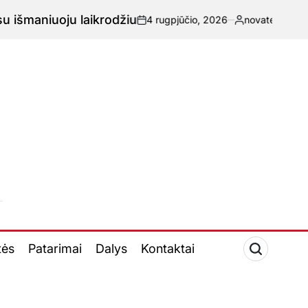
oju laikrodžiu
4 rugpjūčio, 2026
novatech.lt
-
Paskelbta
tės
Patarimai
Dalys
Kontaktai