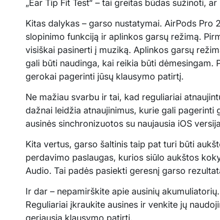
„Ear Tip Fit Test“ – tai greitas būdas sužinoti, a
Kitas dalykas – garso nustatymai. AirPods Pro 2 
slopinimo funkciją ir aplinkos garsų režimą. Pir
visiškai pasinerti į muziką. Aplinkos garsų režima
gali būti naudinga, kai reikia būti dėmesingam. Pa
gerokai pagerinti jūsų klausymo patirtį.
Ne mažiau svarbu ir tai, kad reguliariai atnauj
dažnai leidžia atnaujinimus, kurie gali pagerinti 
ausinės sinchronizuotos su naujausia iOS versi
Kita vertus, garso šaltinis taip pat turi būti au
perdavimo paslaugas, kurios siūlo aukštos koky
Audio. Tai padės pasiekti geresnį garso rezultat
Ir dar – nepamirškite apie ausinių akumuliatorių.
Reguliariai įkraukite ausines ir venkite jų naudo
geriausią klausymo patirtį.