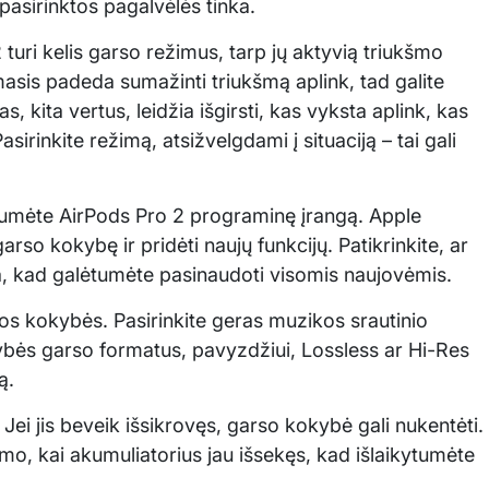
r pasirinktos pagalvėlės tinka.
turi kelis garso režimus, tarp jų aktyvią triukšmo
masis padeda sumažinti triukšmą aplink, tad galite
s, kita vertus, leidžia išgirsti, kas vyksta aplink, kas
sirinkite režimą, atsižvelgdami į situaciją – tai gali
intumėte AirPods Pro 2 programinę įrangą. Apple
garso kokybę ir pridėti naujų funkcijų. Patikrinkite, ar
ja, kad galėtumėte pasinaudoti visomis naujovėmis.
kštos kokybės. Pasirinkite geras muzikos srautinio
bės garso formatus, pavyzdžiui, Lossless ar Hi-Res
ą.
 Jei jis beveik išsikrovęs, garso kokybė gali nukentėti.
jimo, kai akumuliatorius jau išsekęs, kad išlaikytumėte