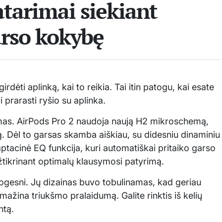
atarimai siekiant
arso kokybę
rdėti aplinką, kai to reikia. Tai itin patogu, kai esate
prarasti ryšio su aplinka.
ymas. AirPods Pro 2 naudoja naują H2 mikroschemą,
ą. Dėl to garsas skamba aiškiau, su didesniu dinaminiu
aptacinė EQ funkcija, kuri automatiškai pritaiko garso
žtikrinant optimalų klausymosi patyrimą.
ogesni. Jų dizainas buvo tobulinamas, kad geriau
sumažina triukšmo pralaidumą. Galite rinktis iš kelių
ntą.