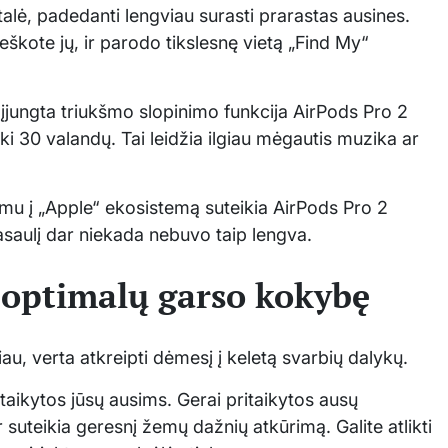
alė, padedanti lengviau surasti prarastas ausines.
eškote jų, ir parodo tikslesnę vietą „Find My“
 įjungta triukšmo slopinimo funkcija AirPods Pro 2
iki 30 valandų. Tai leidžia ilgiau mėgautis muzika ar
vimu į „Apple“ ekosistemą suteikia AirPods Pro 2
asaulį dar niekada nebuvo taip lengva.
i optimalų garso kokybę
u, verta atkreipti dėmesį į keletą svarbių dalykų.
ritaikytos jūsų ausims. Gerai pritaikytos ausų
r suteikia geresnį žemų dažnių atkūrimą. Galite atlikti