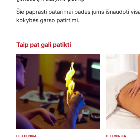
Šie paprasti patarimai padės jums išnaudoti vi
kokybės garso patirtimi.
Taip pat gali patikti
IT TECHNIKA
IT TECHNIKA
POSTED
POSTED