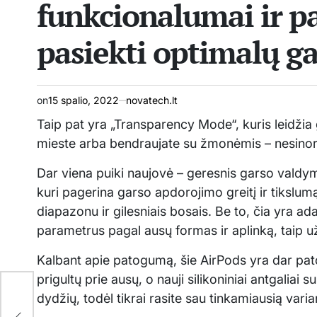
funkcionalumai ir p
pasiekti optimalų g
on
15 spalio, 2022
novatech.lt
Taip pat yra „Transparency Mode“, kuris leidžia gi
mieste arba bendraujate su žmonėmis – nesinori 
Dar viena puiki naujovė – geresnis garso vald
kuri pagerina garso apdorojimo greitį ir tikslum
diapazonu ir gilesniais bosais. Be to, čia yra ad
parametrus pagal ausų formas ir aplinką, taip u
Kalbant apie patogumą, šie AirPods yra dar pat
prigultų prie ausų, o nauji silikoniniai antgaliai 
dydžių, todėl tikrai rasite sau tinkamiausią varia