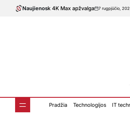
Skip
re TV Stick 4K Max apžvalga
Naujienos
7 rugpjūčio, 2026
novatech
to
-
Paskelbta
content
Pradžia
Technologijos
IT tech