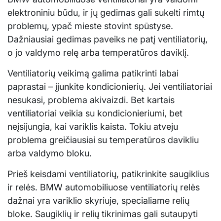
elektroniniu būdu, ir jų gedimas gali sukelti rimtų
problemų, ypač mieste stovint spūstyse.
Dažniausiai gedimas paveiks ne patį ventiliatorių,
o jo valdymo relę arba temperatūros daviklį.
Ventiliatorių veikimą galima patikrinti labai
paprastai – įjunkite kondicionierių. Jei ventiliatoriai
nesukasi, problema akivaizdi. Bet kartais
ventiliatoriai veikia su kondicionieriumi, bet
neįsijungia, kai variklis kaista. Tokiu atveju
problema greičiausiai su temperatūros davikliu
arba valdymo bloku.
Prieš keisdami ventiliatorių, patikrinkite saugiklius
ir relės. BMW automobiliuose ventiliatorių relės
dažnai yra variklio skyriuje, specialiame relių
bloke. Saugiklių ir relių tikrinimas gali sutaupyti