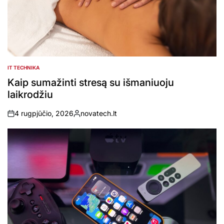
IT TECHNIKA
POSTED
IN
Kaip sumažinti stresą su išmaniuoju
laikrodžiu
4 rugpjūčio, 2026
novatech.lt
on
Posted
by