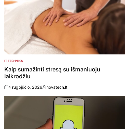
IT TECHNIKA
POSTED
IN
Kaip sumažinti stresą su išmaniuoju
laikrodžiu
4 rugpjūčio, 2026
novatech.lt
on
Posted
by