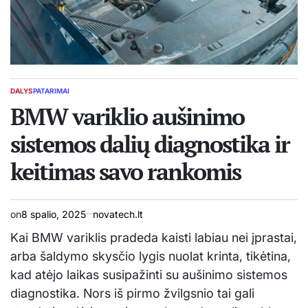
DALYS
PATARIMAI
POSTED
IN
BMW variklio aušinimo
sistemos dalių diagnostika ir
keitimas savo rankomis
on
8 spalio, 2025
novatech.lt
Kai BMW variklis pradeda kaisti labiau nei įprastai,
arba šaldymo skysčio lygis nuolat krinta, tikėtina,
kad atėjo laikas susipažinti su aušinimo sistemos
diagnostika. Nors iš pirmo žvilgsnio tai gali