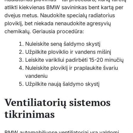
atlikti kiekvienas BMW savininkas bent kartą per
dvejus metus. Naudokite specialų radiatorius
ploviklį, bet niekada nenaudokite agresyvių
chemikalų. Geriausia procedūra:
Nuleiskite seną šaldymo skystį
Užpilkite ploviklio ir vandens mišinį
Leiskite varikliui padirbėti 15-20 minučių
Nuleiskite ploviklį ir praplaukite švariu
vandeniu
Užpilkite naują šaldymo skystį
Ventiliatorių sistemos
tikrinimas
BMW automobiliuose ventiliatoriai yra valdomi