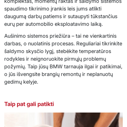
komplektas, momentų raktas ir šaldymo sistemos
spaudimo tikrinimo įrankis leis jums atlikti
daugumą darbų patiems ir sutaupyti tūkstančius
eurų per automobilio eksploatavimo laiką.
Aušinimo sistemos priežiūra – tai ne vienkartinis
darbas, o nuolatinis procesas. Reguliariai tikrinkite
šaldymo skysčio lygį, stebėkite temperatūros
rodykles ir neignoruokite pirmųjų problemų
požymių. Taip jūsų BMW tarnauja ilgai ir patikimai,
o jūs išvengsite brangių remontų ir neplanuotų
gedimų kelyje.
Taip pat gali patikti