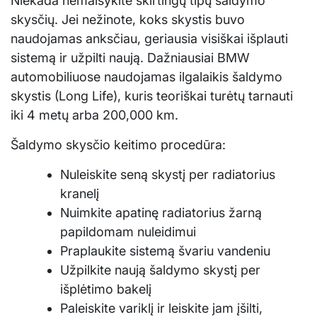
Niekada nemaišykite skirtingų tipų šaldymo
skysčių. Jei nežinote, koks skystis buvo
naudojamas anksčiau, geriausia visiškai išplauti
sistemą ir užpilti naują. Dažniausiai BMW
automobiliuose naudojamas ilgalaikis šaldymo
skystis (Long Life), kuris teoriškai turėtų tarnauti
iki 4 metų arba 200,000 km.
Šaldymo skysčio keitimo procedūra:
Nuleiskite seną skystį per radiatorius
kranelį
Nuimkite apatinę radiatorius žarną
papildomam nuleidimui
Praplaukite sistemą švariu vandeniu
Užpilkite naują šaldymo skystį per
išplėtimo bakelį
Paleiskite variklį ir leiskite jam įšilti,