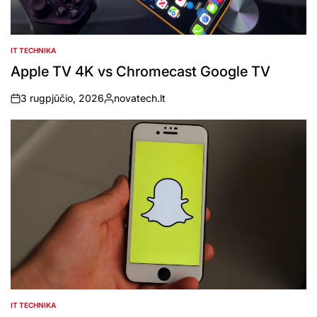
IT TECHNIKA
POSTED
IN
Apple TV 4K vs Chromecast Google TV
3 rugpjūčio, 2026
novatech.lt
on
Posted
by
IT TECHNIKA
POSTED