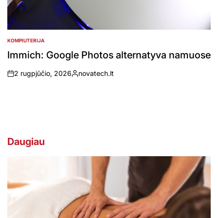
KOMPIUTERIJA
POSTED
IN
Immich: Google Photos alternatyva namuose
2 rugpjūčio, 2026
novatech.lt
on
Posted
by
Daugiau