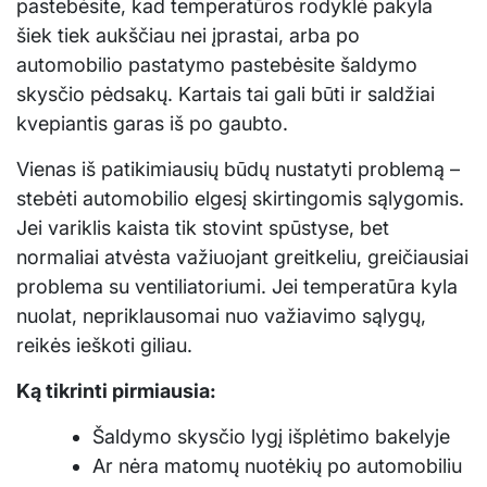
pastebėsite, kad temperatūros rodyklė pakyla
šiek tiek aukščiau nei įprastai, arba po
automobilio pastatymo pastebėsite šaldymo
skysčio pėdsakų. Kartais tai gali būti ir saldžiai
kvepiantis garas iš po gaubto.
Vienas iš patikimiausių būdų nustatyti problemą –
stebėti automobilio elgesį skirtingomis sąlygomis.
Jei variklis kaista tik stovint spūstyse, bet
normaliai atvėsta važiuojant greitkeliu, greičiausiai
problema su ventiliatoriumi. Jei temperatūra kyla
nuolat, nepriklausomai nuo važiavimo sąlygų,
reikės ieškoti giliau.
Ką tikrinti pirmiausia:
Šaldymo skysčio lygį išplėtimo bakelyje
Ar nėra matomų nuotėkių po automobiliu