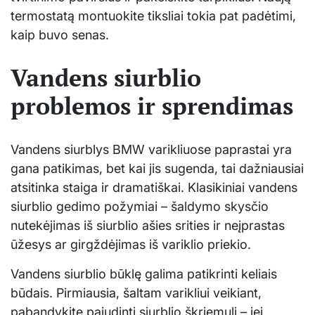
termostatą montuokite tiksliai tokia pat padėtimi,
kaip buvo senas.
Vandens siurblio
problemos ir sprendimas
Vandens siurblys BMW varikliuose paprastai yra
gana patikimas, bet kai jis sugenda, tai dažniausiai
atsitinka staiga ir dramatiškai. Klasikiniai vandens
siurblio gedimo požymiai – šaldymo skysčio
nutekėjimas iš siurblio ašies srities ir neįprastas
ūžesys ar girgždėjimas iš variklio priekio.
Vandens siurblio būklę galima patikrinti keliais
būdais. Pirmiausia, šaltam varikliui veikiant,
pabandykite pajudinti siurblio škriemulį – jei