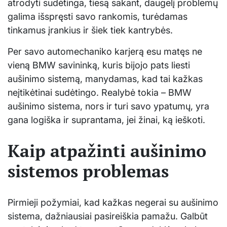
atrodyti sudėtinga, tiesą sakant, daugelį problemų
galima išspręsti savo rankomis, turėdamas
tinkamus įrankius ir šiek tiek kantrybės.
Per savo automechaniko karjerą esu matęs ne
vieną BMW savininką, kuris bijojo pats liesti
aušinimo sistemą, manydamas, kad tai kažkas
neįtikėtinai sudėtingo. Realybė tokia – BMW
aušinimo sistema, nors ir turi savo ypatumų, yra
gana logiška ir suprantama, jei žinai, ką ieškoti.
Kaip atpažinti aušinimo
sistemos problemas
Pirmieji požymiai, kad kažkas negerai su aušinimo
sistema, dažniausiai pasireiškia pamažu. Galbūt