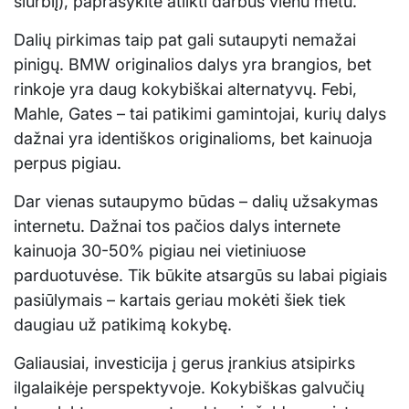
siurblį), paprašykite atlikti darbus vienu metu.
Dalių pirkimas taip pat gali sutaupyti nemažai
pinigų. BMW originalios dalys yra brangios, bet
rinkoje yra daug kokybiškai alternatyvų. Febi,
Mahle, Gates – tai patikimi gamintojai, kurių dalys
dažnai yra identiškos originalioms, bet kainuoja
perpus pigiau.
Dar vienas sutaupymo būdas – dalių užsakymas
internetu. Dažnai tos pačios dalys internete
kainuoja 30-50% pigiau nei vietiniuose
parduotuvėse. Tik būkite atsargūs su labai pigiais
pasiūlymais – kartais geriau mokėti šiek tiek
daugiau už patikimą kokybę.
Galiausiai, investicija į gerus įrankius atsipirks
ilgalaikėje perspektyvoje. Kokybiškas galvučių