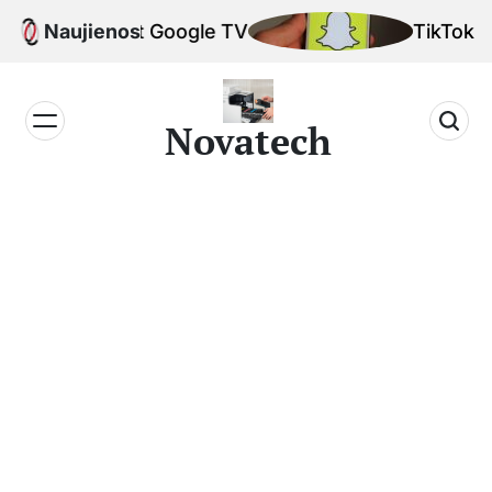
Skip
romecast Google TV
Naujienos
TikTok algorit
to
content
Novatech