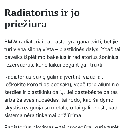
Radiatorius ir jo
priežiūra
BMW radiatoriai paprastai yra gana tvirti, bet jie
turi vieną silpną vietą – plastikinės dalys. Ypač tai
paveiks išplėtimo bakelius ir radiatorius šoninius
rezervuarus, kurie laikui bėgant gali trūkti.
Radiatorius būklę galima įvertinti vizualiai.
Ieškokite korozijos pėdsakų, ypač tarp aliuminio
šerdies ir plastikinių dalių. Jei pastebėsite baltas
arba žalsvas nuosėdas, tai rodo, kad šaldymo
skystis reaguoja su metalu, o tai gali reikšti, kad
sistema nėra tinkamai prižiūrima.
Radiatorius plovimas – tai procedūra, kurią turėtų