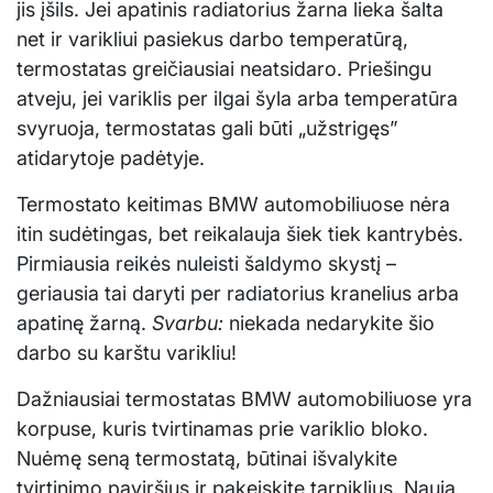
jis įšils. Jei apatinis radiatorius žarna lieka šalta
net ir varikliui pasiekus darbo temperatūrą,
termostatas greičiausiai neatsidaro. Priešingu
atveju, jei variklis per ilgai šyla arba temperatūra
svyruoja, termostatas gali būti „užstrigęs”
atidarytoje padėtyje.
Termostato keitimas BMW automobiliuose nėra
itin sudėtingas, bet reikalauja šiek tiek kantrybės.
Pirmiausia reikės nuleisti šaldymo skystį –
geriausia tai daryti per radiatorius kranelius arba
apatinę žarną.
Svarbu:
niekada nedarykite šio
darbo su karštu varikliu!
Dažniausiai termostatas BMW automobiliuose yra
korpuse, kuris tvirtinamas prie variklio bloko.
Nuėmę seną termostatą, būtinai išvalykite
tvirtinimo paviršius ir pakeiskite tarpiklius. Naują