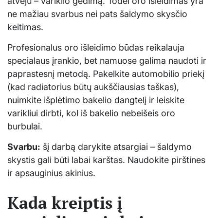
atveju – variklio gedimą. Todėl oro išleidimas yra
ne mažiau svarbus nei pats šaldymo skysčio
keitimas.
Profesionalus oro išleidimo būdas reikalauja
specialaus įrankio, bet namuose galima naudoti ir
paprastesnį metodą. Pakelkite automobilio priekį
(kad radiatorius būtų aukščiausias taškas),
nuimkite išplėtimo bakelio dangtelį ir leiskite
varikliui dirbti, kol iš bakelio nebeišeis oro
burbulai.
Svarbu:
šį darbą darykite atsargiai – šaldymo
skystis gali būti labai karštas. Naudokite pirštines
ir apsauginius akinius.
Kada kreiptis į