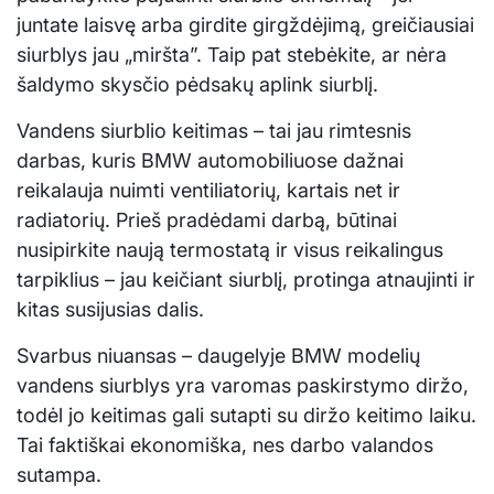
juntate laisvę arba girdite girgždėjimą, greičiausiai
siurblys jau „miršta”. Taip pat stebėkite, ar nėra
šaldymo skysčio pėdsakų aplink siurblį.
Vandens siurblio keitimas – tai jau rimtesnis
darbas, kuris BMW automobiliuose dažnai
reikalauja nuimti ventiliatorių, kartais net ir
radiatorių. Prieš pradėdami darbą, būtinai
nusipirkite naują termostatą ir visus reikalingus
tarpiklius – jau keičiant siurblį, protinga atnaujinti ir
kitas susijusias dalis.
Svarbus niuansas – daugelyje BMW modelių
vandens siurblys yra varomas paskirstymo diržo,
todėl jo keitimas gali sutapti su diržo keitimo laiku.
Tai faktiškai ekonomiška, nes darbo valandos
sutampa.