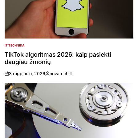
IT TECHNIKA
POSTED
IN
TikTok algoritmas 2026: kaip pasiekti
daugiau žmonių
3 rugpjūčio, 2026
novatech.lt
on
Posted
by