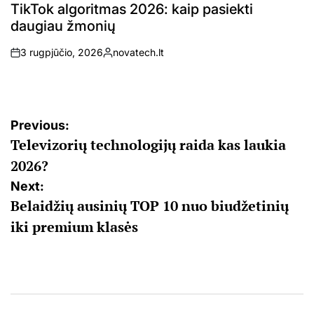
IN
TikTok algoritmas 2026: kaip pasiekti
daugiau žmonių
3 rugpjūčio, 2026
novatech.lt
on
Posted
by
Navigacija
Previous:
Televizorių technologijų raida kas laukia
tarp
2026?
įrašų
Next:
Belaidžių ausinių TOP 10 nuo biudžetinių
iki premium klasės