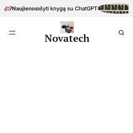
Skip
Kaip parašyti knygą su ChatGPT
Naujienos
M
to
content
Novatech