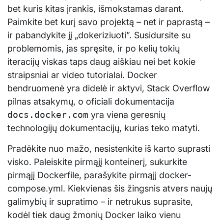
bet kuris kitas įrankis, išmokstamas darant.
Paimkite bet kurį savo projektą – net ir paprastą –
ir pabandykite jį „dokeriziuoti”. Susidursite su
problemomis, jas spręsite, ir po kelių tokių
iteracijų viskas taps daug aiškiau nei bet kokie
straipsniai ar video tutorialai. Docker
bendruomenė yra didelė ir aktyvi, Stack Overflow
pilnas atsakymų, o oficiali dokumentacija
docs.docker.com
yra viena geresnių
technologijų dokumentacijų, kurias teko matyti.
Pradėkite nuo mažo, nesistenkite iš karto suprasti
visko. Paleiskite pirmąjį konteinerį, sukurkite
pirmąjį Dockerfile, parašykite pirmąjį docker-
compose.yml. Kiekvienas šis žingsnis atvers naujų
galimybių ir supratimo – ir netrukus suprasite,
kodėl tiek daug žmonių Docker laiko vienu