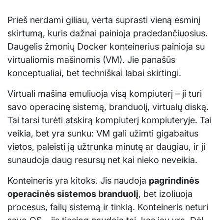
Prieš nerdami giliau, verta suprasti vieną esminį
skirtumą, kuris dažnai painioja pradedančiuosius.
Daugelis žmonių Docker konteinerius painioja su
virtualiomis mašinomis (VM). Jie panašūs
konceptualiai, bet techniškai labai skirtingi.
Virtuali mašina emuliuoja visą kompiuterį – ji turi
savo operacinę sistemą, branduolį, virtualų diską.
Tai tarsi turėti atskirą kompiuterį kompiuteryje. Tai
veikia, bet yra sunku: VM gali užimti gigabaitus
vietos, paleisti ją užtrunka minutę ar daugiau, ir ji
sunaudoja daug resursų net kai nieko neveikia.
Konteineris yra kitoks. Jis naudoja
pagrindinės
operacinės sistemos branduolį
, bet izoliuoja
procesus, failų sistemą ir tinklą. Konteineris neturi