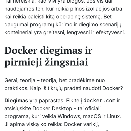
Tai nereiškia, kad VM yra blogos. Jos vis dar
naudojamos ten, kur reikia pilnos izoliacijos arba
kai reikia paleisti kitą operacinę sistemą. Bet
daugumai programų kūrimo ir diegimo scenarijų
konteineriai yra greitesni, lengvesni ir efektyvesni.
Docker diegimas ir
pirmieji žingsniai
Gerai, teorija – teorija, bet pradėkime nuo
praktikos. Kaip iš tikrųjų pradėti naudoti Docker?
Diegimas
yra paprastas. Eikite į
docker.com
ir
atsisiųskite Docker Desktop – tai oficiali
programa, kuri veikia Windows, macOS ir Linux.
Ji apima viską ko reikia: Docker variklį,