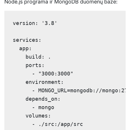
Node.js programa ir MongoDB duomenų baze:
version: '3.8'

services:

  app:

    build: .

    ports:

      - "3000:3000"

    environment:

      - MONGO_URL=mongodb://mongo:270
    depends_on:

      - mongo

    volumes:

      - ./src:/app/src
