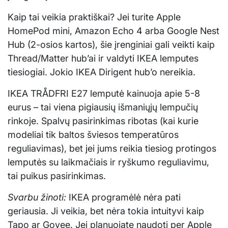
Kaip tai veikia praktiškai? Jei turite Apple
HomePod mini, Amazon Echo 4 arba Google Nest
Hub (2-osios kartos), šie įrenginiai gali veikti kaip
Thread/Matter hub’ai ir valdyti IKEA lemputes
tiesiogiai. Jokio IKEA Dirigent hub’o nereikia.
IKEA TRÅDFRI E27 lemputė kainuoja apie 5-8
eurus – tai viena pigiausių išmaniųjų lempučių
rinkoje. Spalvų pasirinkimas ribotas (kai kurie
modeliai tik baltos šviesos temperatūros
reguliavimas), bet jei jums reikia tiesiog protingos
lemputės su laikmačiais ir ryškumo reguliavimu,
tai puikus pasirinkimas.
Svarbu žinoti:
IKEA programėlė nėra pati
geriausia. Ji veikia, bet nėra tokia intuityvi kaip
Tapo ar Govee. Jei planuojate naudoti per Apple