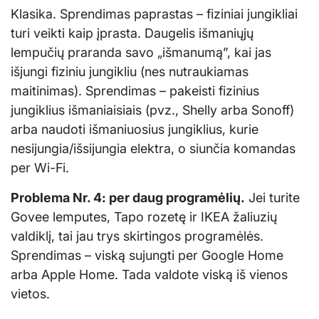
Klasika. Sprendimas paprastas – fiziniai jungikliai
turi veikti kaip įprasta. Daugelis išmaniųjų
lempučių praranda savo „išmanumą”, kai jas
išjungi fiziniu jungikliu (nes nutraukiamas
maitinimas). Sprendimas – pakeisti fizinius
jungiklius išmaniaisiais (pvz., Shelly arba Sonoff)
arba naudoti išmaniuosius jungiklius, kurie
nesijungia/išsijungia elektra, o siunčia komandas
per Wi-Fi.
Problema Nr. 4: per daug programėlių.
Jei turite
Govee lemputes, Tapo rozetę ir IKEA žaliuzių
valdiklį, tai jau trys skirtingos programėlės.
Sprendimas – viską sujungti per Google Home
arba Apple Home. Tada valdote viską iš vienos
vietos.