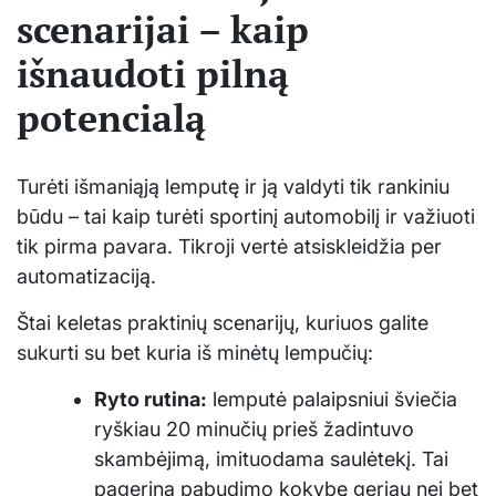
scenarijai – kaip
išnaudoti pilną
potencialą
Turėti išmaniąją lemputę ir ją valdyti tik rankiniu
būdu – tai kaip turėti sportinį automobilį ir važiuoti
tik pirma pavara. Tikroji vertė atsiskleidžia per
automatizaciją.
Štai keletas praktinių scenarijų, kuriuos galite
sukurti su bet kuria iš minėtų lempučių:
Ryto rutina:
lemputė palaipsniui šviečia
ryškiau 20 minučių prieš žadintuvo
skambėjimą, imituodama saulėtekį. Tai
pagerina pabudimo kokybę geriau nei bet