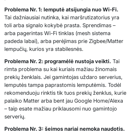
Problema Nr. 1: lemputė atsijungia nuo Wi-Fi.
Tai dažniausiai nutinka, kai maršrutizatorius yra
toli arba signalo kokybė prasta. Sprendimas –
arba pagerintas Wi-Fi tinklas (mesh sistema
padeda labai), arba perėjimas prie Zigbee/Matter
lempučių, kurios yra stabilesnės.
Problema Nr. 2: programėlė nustoja veikti.
Tai
rimta problema su kai kuriais mažiau žinomais
prekių ženklais. Jei gamintojas uždaro serverius,
lemputės tampa paprastomis lemputėmis. Todėl
rekomenduoju rinktis tik tuos prekių ženklus, kurie
palaiko Matter arba bent jau Google Home/Alexa
– taip esate mažiau priklausomi nuo gamintojo
serverių.
Problema Nr. 3: šeimos nariai nemoka naudotis.