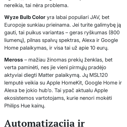
nereikia, tai nėra problema.
Wyze Bulb Color
yra labai populiari JAV, bet
Europoje sunkiau prieinama. Jei turite galimybę ją
gauti, tai puikus variantas – geras ryškumas (800
liumenų), pilnas spalvų spektras, Alexa ir Google
Home palaikymas, ir visa tai už apie 10 eurų.
Meross
– mažiau žinomas prekių ženklas, bet
verta paminėti, nes jie vieni pirmųjų pradėjo
aktyviai diegti Matter palaikymą. Jų MSL120
lemputė veikia su Apple HomeKit, Google Home ir
Alexa be jokio hub’o. Tai ypač aktualu Apple
ekosistemos vartotojams, kurie nenori mokėti
Philips Hue kainų.
Automatizacija ir