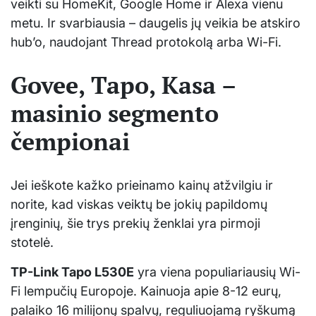
veikti su HomeKit, Google Home ir Alexa vienu
metu. Ir svarbiausia – daugelis jų veikia be atskiro
hub’o, naudojant Thread protokolą arba Wi-Fi.
Govee, Tapo, Kasa –
masinio segmento
čempionai
Jei ieškote kažko prieinamo kainų atžvilgiu ir
norite, kad viskas veiktų be jokių papildomų
įrenginių, šie trys prekių ženklai yra pirmoji
stotelė.
TP-Link Tapo L530E
yra viena populiariausių Wi-
Fi lempučių Europoje. Kainuoja apie 8-12 eurų,
palaiko 16 milijonų spalvų, reguliuojamą ryškumą