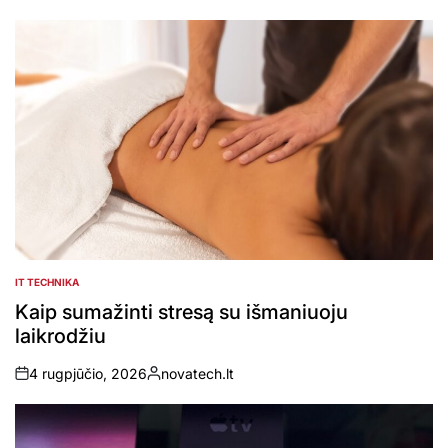
by
IT TECHNIKA
POSTED
IN
Kaip sumažinti stresą su išmaniuoju
laikrodžiu
4 rugpjūčio, 2026
novatech.lt
on
Posted
by