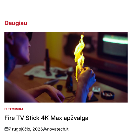
Daugiau
IT TECHNIKA
POSTED
IN
Fire TV Stick 4K Max apžvalga
7 rugpjūčio, 2026
novatech.lt
on
Posted