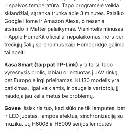
ir spalvos temperatūrą. Tapo programėlė veikia
sklandžiai, sąranka trunka apie 3 minutes. Palaiko
Google Home ir Amazon Alexa, o neseniai
atsirado ir Matter palaikymas. Vienintelis minusas
– Apple HomeKit oficialiai nepalaikomas, nors per
trečiųjų šalių sprendimus kaip Homebridge galima
tai apeiti.
Kasa Smart (taip pat TP-Link)
yra tarsi Tapo
vyresnysis brolis, labiau orientuotas į JAV rinką,
bet Europoje irgi prieinamas. KL130 modelis yra
patikimas, ilgai veikiantis, ir daugelis vartotojų jį
naudoja jau kelis metus be problemų.
Govee
išsiskiria tuo, kad siūlo ne tik lemputes, bet
ir LED juostas, lempos efektus, sinchronizaciją su
muzika. Jų H6008 ir H6009 serijos lemputės