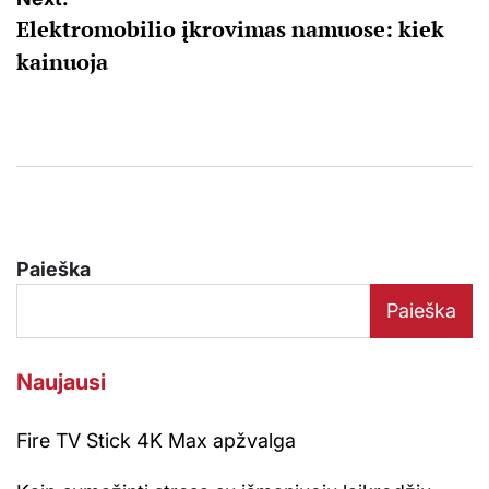
įrašų
Elektromobilio įkrovimas namuose: kiek
kainuoja
Paieška
Paieška
Naujausi
Fire TV Stick 4K Max apžvalga