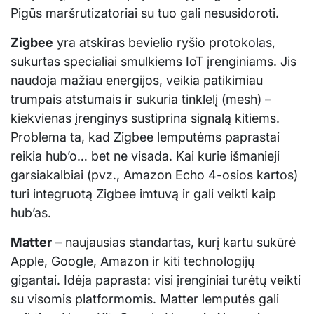
Pigūs maršrutizatoriai su tuo gali nesusidoroti.
Zigbee
yra atskiras bevielio ryšio protokolas,
sukurtas specialiai smulkiems IoT įrenginiams. Jis
naudoja mažiau energijos, veikia patikimiau
trumpais atstumais ir sukuria tinklelį (mesh) –
kiekvienas įrenginys sustiprina signalą kitiems.
Problema ta, kad Zigbee lemputėms paprastai
reikia hub’o… bet ne visada. Kai kurie išmanieji
garsiakalbiai (pvz., Amazon Echo 4-osios kartos)
turi integruotą Zigbee imtuvą ir gali veikti kaip
hub’as.
Matter
– naujausias standartas, kurį kartu sukūrė
Apple, Google, Amazon ir kiti technologijų
gigantai. Idėja paprasta: visi įrenginiai turėtų veikti
su visomis platformomis. Matter lemputės gali