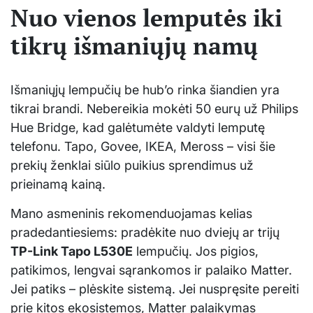
Nuo vienos lemputės iki
tikrų išmaniųjų namų
Išmaniųjų lempučių be hub’o rinka šiandien yra
tikrai brandi. Nebereikia mokėti 50 eurų už Philips
Hue Bridge, kad galėtumėte valdyti lemputę
telefonu. Tapo, Govee, IKEA, Meross – visi šie
prekių ženklai siūlo puikius sprendimus už
prieinamą kainą.
Mano asmeninis rekomenduojamas kelias
pradedantiesiems: pradėkite nuo dviejų ar trijų
TP-Link Tapo L530E
lempučių. Jos pigios,
patikimos, lengvai sąrankomos ir palaiko Matter.
Jei patiks – plėskite sistemą. Jei nuspręsite pereiti
prie kitos ekosistemos, Matter palaikymas