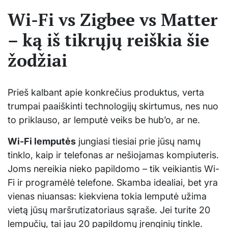
Wi-Fi vs Zigbee vs Matter
– ką iš tikrųjų reiškia šie
žodžiai
Prieš kalbant apie konkrečius produktus, verta
trumpai paaiškinti technologijų skirtumus, nes nuo
to priklauso, ar lemputė veiks be hub’o, ar ne.
Wi-Fi lemputės
jungiasi tiesiai prie jūsų namų
tinklo, kaip ir telefonas ar nešiojamas kompiuteris.
Joms nereikia nieko papildomo – tik veikiantis Wi-
Fi ir programėlė telefone. Skamba idealiai, bet yra
vienas niuansas: kiekviena tokia lemputė užima
vietą jūsų maršrutizatoriaus sąraše. Jei turite 20
lempučių, tai jau 20 papildomų įrenginių tinkle.