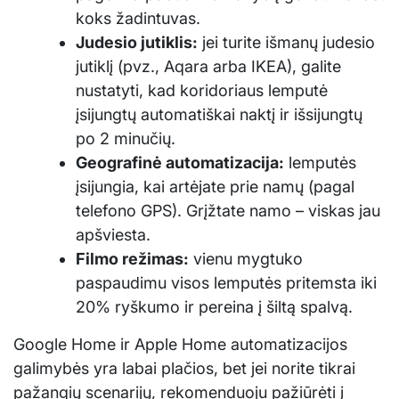
koks žadintuvas.
Judesio jutiklis:
jei turite išmanų judesio
jutiklį (pvz., Aqara arba IKEA), galite
nustatyti, kad koridoriaus lemputė
įsijungtų automatiškai naktį ir išsijungtų
po 2 minučių.
Geografinė automatizacija:
lemputės
įsijungia, kai artėjate prie namų (pagal
telefono GPS). Grįžtate namo – viskas jau
apšviesta.
Filmo režimas:
vienu mygtuko
paspaudimu visos lemputės pritemsta iki
20% ryškumo ir pereina į šiltą spalvą.
Google Home ir Apple Home automatizacijos
galimybės yra labai plačios, bet jei norite tikrai
pažangių scenarijų, rekomenduoju pažiūrėti į