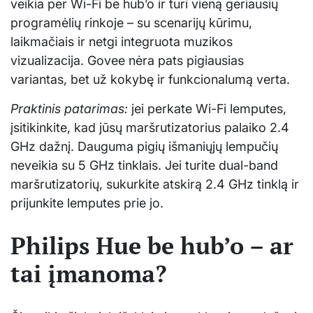
veikia per Wi-Fi be hub’o ir turi vieną geriausių
programėlių rinkoje – su scenarijų kūrimu,
laikmačiais ir netgi integruota muzikos
vizualizacija. Govee nėra pats pigiausias
variantas, bet už kokybę ir funkcionalumą verta.
Praktinis patarimas:
jei perkate Wi-Fi lemputes,
įsitikinkite, kad jūsų maršrutizatorius palaiko 2.4
GHz dažnį. Dauguma pigių išmaniųjų lempučių
neveikia su 5 GHz tinklais. Jei turite dual-band
maršrutizatorių, sukurkite atskirą 2.4 GHz tinklą ir
prijunkite lemputes prie jo.
Philips Hue be hub’o – ar
tai įmanoma?