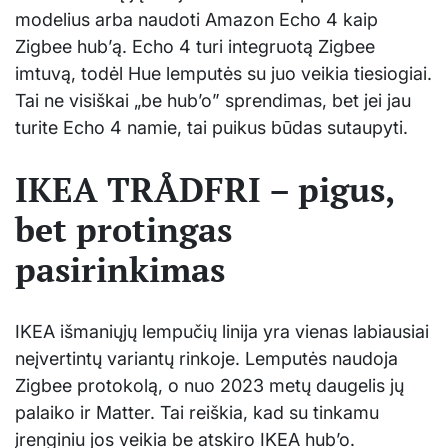
modelius arba naudoti Amazon Echo 4 kaip
Zigbee hub’ą. Echo 4 turi integruotą Zigbee
imtuvą, todėl Hue lemputės su juo veikia tiesiogiai.
Tai ne visiškai „be hub’o” sprendimas, bet jei jau
turite Echo 4 namie, tai puikus būdas sutaupyti.
IKEA TRÅDFRI – pigus,
bet protingas
pasirinkimas
IKEA išmaniųjų lempučių linija yra vienas labiausiai
neįvertintų variantų rinkoje. Lemputės naudoja
Zigbee protokolą, o nuo 2023 metų daugelis jų
palaiko ir Matter. Tai reiškia, kad su tinkamu
įrenginiu jos veikia be atskiro IKEA hub’o.