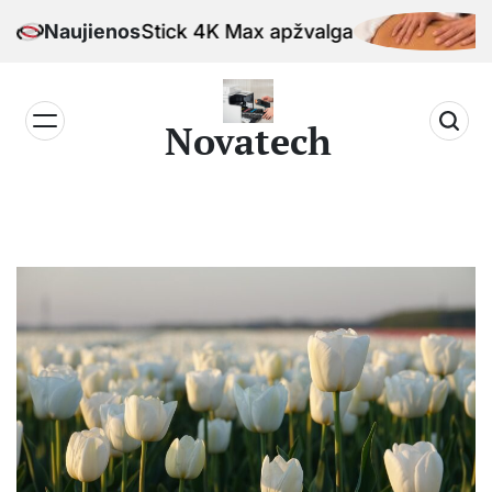
Skip
Fire TV Stick 4K Max apžvalga
Naujienos
Ka
to
content
Novatech