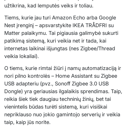
užtikrina, kad lemputės veiks ir toliau.
Tiems, kurie jau turi Amazon Echo arba Google
Nest įrenginį – apsvarstykite IKEA TRÅDFRI su
Matter palaikymu. Tai pigiausia galimybė sukurti
patikimą sistemą, kuri veikia net ir tada, kai
internetas laikinai išjungtas (nes Zigbee/Thread
veikia lokaliai).
O tiems, kurie rimtai žiūri į namų automatizaciją ir
nori pilno kontrolės – Home Assistant su Zigbee
USB adapteriu (pvz., Sonoff Zigbee 3.0 USB
Dongle) yra geriausias ilgalaikis sprendimas. Taip,
reikia šiek tiek daugiau techninių žinių, bet tai
vienintelis būdas turėti sistemą, kuri visiškai
nepriklauso nuo jokio gamintojo serverių ir veikia
taip, kaip jūs norite.