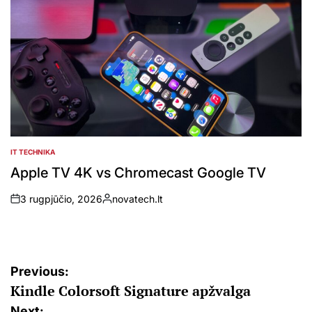
IT TECHNIKA
POSTED
IN
Apple TV 4K vs Chromecast Google TV
3 rugpjūčio, 2026
novatech.lt
on
Posted
by
Navigacija
Previous:
Kindle Colorsoft Signature apžvalga
tarp
Next: