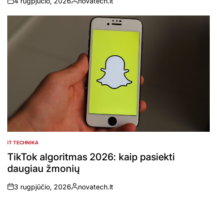
4 rugpjūčio, 2026
novatech.lt
on
Posted
by
IT TECHNIKA
POSTED
IN
TikTok algoritmas 2026: kaip pasiekti
daugiau žmonių
3 rugpjūčio, 2026
novatech.lt
on
Posted
by