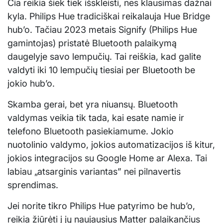
Čia reikia šiek tiek išskleisti, nes klausimas dažnai
kyla. Philips Hue tradiciškai reikalauja Hue Bridge
hub’o. Tačiau 2023 metais Signify (Philips Hue
gamintojas) pristatė Bluetooth palaikymą
daugelyje savo lempučių. Tai reiškia, kad galite
valdyti iki 10 lempučių tiesiai per Bluetooth be
jokio hub’o.
Skamba gerai, bet yra niuansų. Bluetooth
valdymas veikia tik tada, kai esate namie ir
telefono Bluetooth pasiekiamume. Jokio
nuotolinio valdymo, jokios automatizacijos iš kitur,
jokios integracijos su Google Home ar Alexa. Tai
labiau „atsarginis variantas” nei pilnavertis
sprendimas.
Jei norite tikro Philips Hue patyrimo be hub’o,
reikia žiūrėti į jų naujausius Matter palaikančius