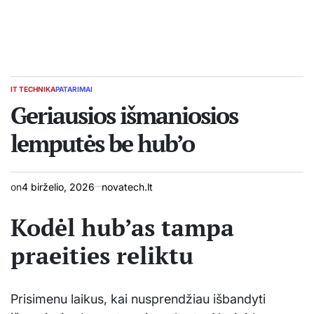
IT TECHNIKA
PATARIMAI
POSTED
IN
Geriausios išmaniosios
lemputės be hub’o
on
4 birželio, 2026
novatech.lt
Kodėl hub’as tampa
praeities reliktu
Prisimenu laikus, kai nusprendžiau išbandyti