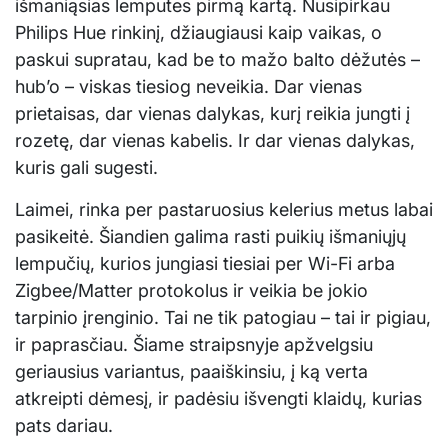
išmaniąsias lemputes pirmą kartą. Nusipirkau
Philips Hue rinkinį, džiaugiausi kaip vaikas, o
paskui supratau, kad be to mažo balto dėžutės –
hub’o – viskas tiesiog neveikia. Dar vienas
prietaisas, dar vienas dalykas, kurį reikia jungti į
rozetę, dar vienas kabelis. Ir dar vienas dalykas,
kuris gali sugesti.
Laimei, rinka per pastaruosius kelerius metus labai
pasikeitė. Šiandien galima rasti puikių išmaniųjų
lempučių, kurios jungiasi tiesiai per Wi-Fi arba
Zigbee/Matter protokolus ir veikia be jokio
tarpinio įrenginio. Tai ne tik patogiau – tai ir pigiau,
ir paprasčiau. Šiame straipsnyje apžvelgsiu
geriausius variantus, paaiškinsiu, į ką verta
atkreipti dėmesį, ir padėsiu išvengti klaidų, kurias
pats dariau.