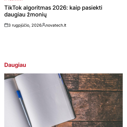
POSTED
IN
TikTok algoritmas 2026: kaip pasiekti
daugiau žmonių
3 rugpjūčio, 2026
novatech.lt
on
Posted
by
Daugiau