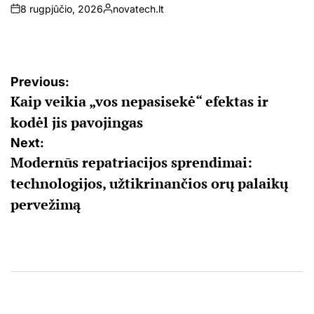
8 rugpjūčio, 2026
novatech.lt
on
Posted
by
Navigacija
Previous:
Kaip veikia „vos nepasisekė“ efektas ir
tarp
kodėl jis pavojingas
įrašų
Next:
Modernūs repatriacijos sprendimai:
technologijos, užtikrinančios orų palaikų
pervežimą