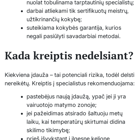
nuolat tobulinama tarptautinių specialistų;
darbai atliekami tik sertifikuotų meistrų,
užtikrinančių kokybę;
suteikiama kokybės garantija, kurios
negali pasiūlyti savadarbiai metodai.
Kada kreiptis nedelsiant?
Kiekviena įdauža – tai potenciali rizika, todėl delsti
nereikėtų. Kreiptis į specialistus rekomenduojama:
pastebėjus naują įdaužą, ypač jei ji yra
vairuotojo matymo zonoje;
jei pažeidimas atsirado šaltuoju metų
laiku, kai temperatūrų skirtumai didina
skilimo tikimybę;
prieš išvykstant į ilgesnę kelionę.