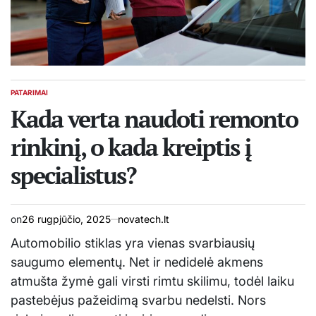
PATARIMAI
POSTED
IN
Kada verta naudoti remonto
rinkinį, o kada kreiptis į
specialistus?
on
26 rugpjūčio, 2025
novatech.lt
Automobilio stiklas yra vienas svarbiausių
saugumo elementų. Net ir nedidelė akmens
atmušta žymė gali virsti rimtu skilimu, todėl laiku
pastebėjus pažeidimą svarbu nedelsti. Nors