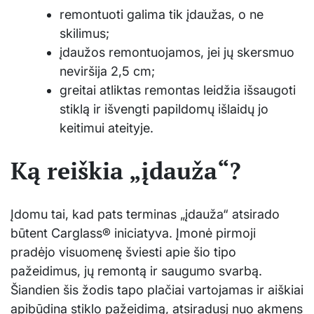
remontuoti galima tik įdaužas, o ne
skilimus;
įdaužos remontuojamos, jei jų skersmuo
neviršija 2,5 cm;
greitai atliktas remontas leidžia išsaugoti
stiklą ir išvengti papildomų išlaidų jo
keitimui ateityje.
Ką reiškia „įdauža“?
Įdomu tai, kad pats terminas „įdauža“ atsirado
būtent Carglass® iniciatyva. Įmonė pirmoji
pradėjo visuomenę šviesti apie šio tipo
pažeidimus, jų remontą ir saugumo svarbą.
Šiandien šis žodis tapo plačiai vartojamas ir aiškiai
apibūdina stiklo pažeidimą, atsiradusį nuo akmens