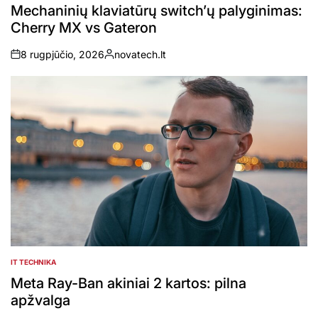
IN
Mechaninių klaviatūrų switch’ų palyginimas:
Cherry MX vs Gateron
8 rugpjūčio, 2026
novatech.lt
on
Posted
by
IT TECHNIKA
POSTED
IN
Meta Ray-Ban akiniai 2 kartos: pilna
apžvalga