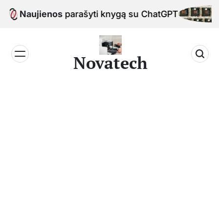
Skip
Naujienos
Kaip parašyti knygą su ChatGPT
to
content
Novatech