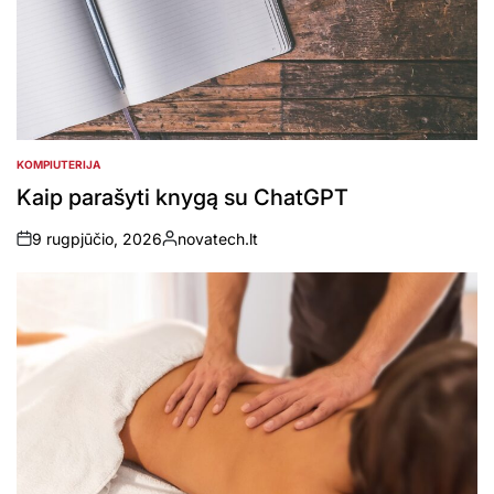
KOMPIUTERIJA
POSTED
IN
Kaip parašyti knygą su ChatGPT
9 rugpjūčio, 2026
novatech.lt
on
Posted
by