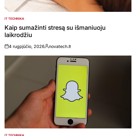
IT TECHNIKA
POSTED
IN
Kaip sumažinti stresą su išmaniuoju
laikrodžiu
4 rugpjūčio, 2026
novatech.lt
on
Posted
by
IT TECHNIKA