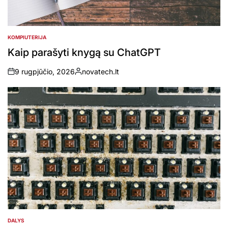
KOMPIUTERIJA
POSTED
IN
Kaip parašyti knygą su ChatGPT
9 rugpjūčio, 2026
novatech.lt
on
Posted
by
DALYS
POSTED