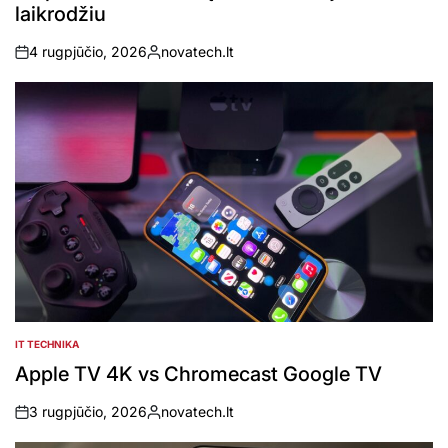
laikrodžiu
4 rugpjūčio, 2026
novatech.lt
on
Posted
by
IT TECHNIKA
POSTED
IN
Apple TV 4K vs Chromecast Google TV
3 rugpjūčio, 2026
novatech.lt
on
Posted
by