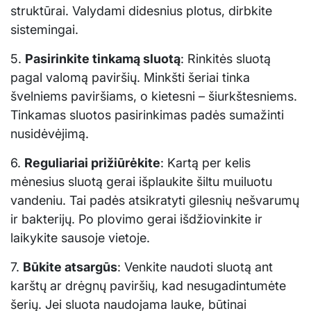
struktūrai. Valydami didesnius plotus, dirbkite
sistemingai.
5.
Pasirinkite tinkamą sluotą
: Rinkitės sluotą
pagal valomą paviršių. Minkšti šeriai tinka
švelniems paviršiams, o kietesni – šiurkštesniems.
Tinkamas sluotos pasirinkimas padės sumažinti
nusidėvėjimą.
6.
Reguliariai prižiūrėkite
: Kartą per kelis
mėnesius sluotą gerai išplaukite šiltu muiluotu
vandeniu. Tai padės atsikratyti gilesnių nešvarumų
ir bakterijų. Po plovimo gerai išdžiovinkite ir
laikykite sausoje vietoje.
7.
Būkite atsargūs
: Venkite naudoti sluotą ant
karštų ar drėgnų paviršių, kad nesugadintumėte
šerių. Jei sluota naudojama lauke, būtinai