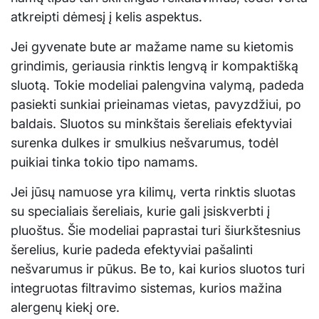
atkreipti dėmesį į kelis aspektus.
Jei gyvenate bute ar mažame name su kietomis
grindimis, geriausia rinktis lengvą ir kompaktišką
sluotą. Tokie modeliai palengvina valymą, padeda
pasiekti sunkiai prieinamas vietas, pavyzdžiui, po
baldais. Sluotos su minkštais šereliais efektyviai
surenka dulkes ir smulkius nešvarumus, todėl
puikiai tinka tokio tipo namams.
Jei jūsų namuose yra kilimų, verta rinktis sluotas
su specialiais šereliais, kurie gali įsiskverbti į
pluoštus. Šie modeliai paprastai turi šiurkštesnius
šerelius, kurie padeda efektyviai pašalinti
nešvarumus ir pūkus. Be to, kai kurios sluotos turi
integruotas filtravimo sistemas, kurios mažina
alergenų kiekį ore.