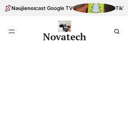
Skip
s Chromecast Google TV
Naujienos
TikTok alg
to
content
Novatech