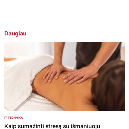
by
Daugiau
IT TECHNIKA
POSTED
IN
Kaip sumažinti stresą su išmaniuoju