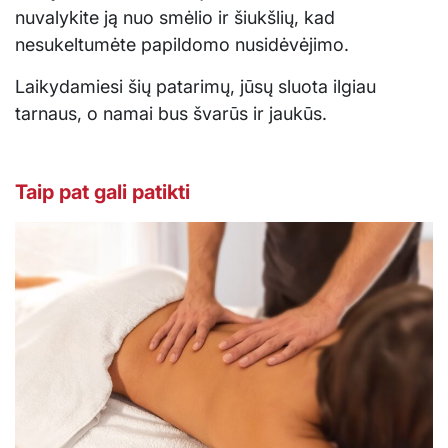
nuvalykite ją nuo smėlio ir šiukšlių, kad
nesukeltumėte papildomo nusidėvėjimo.
Laikydamiesi šių patarimų, jūsų sluota ilgiau
tarnaus, o namai bus švarūs ir jaukūs.
Taip pat gali patikti