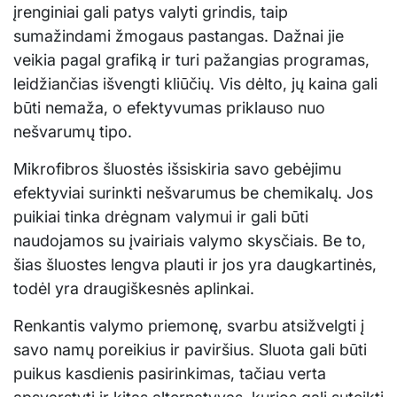
įrenginiai gali patys valyti grindis, taip
sumažindami žmogaus pastangas. Dažnai jie
veikia pagal grafiką ir turi pažangias programas,
leidžiančias išvengti kliūčių. Vis dėlto, jų kaina gali
būti nemaža, o efektyvumas priklauso nuo
nešvarumų tipo.
Mikrofibros šluostės išsiskiria savo gebėjimu
efektyviai surinkti nešvarumus be chemikalų. Jos
puikiai tinka drėgnam valymui ir gali būti
naudojamos su įvairiais valymo skysčiais. Be to,
šias šluostes lengva plauti ir jos yra daugkartinės,
todėl yra draugiškesnės aplinkai.
Renkantis valymo priemonę, svarbu atsižvelgti į
savo namų poreikius ir paviršius. Sluota gali būti
puikus kasdienis pasirinkimas, tačiau verta