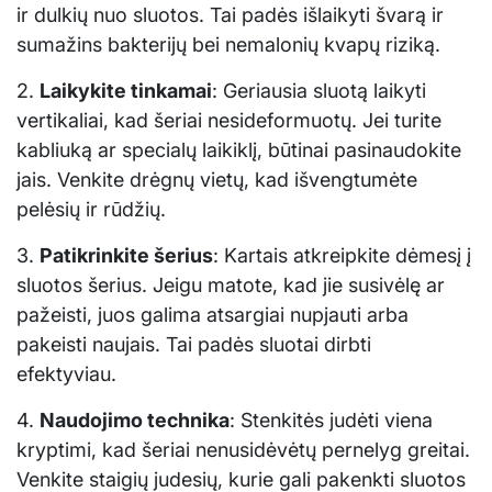
ir dulkių nuo sluotos. Tai padės išlaikyti švarą ir
sumažins bakterijų bei nemalonių kvapų riziką.
2.
Laikykite tinkamai
: Geriausia sluotą laikyti
vertikaliai, kad šeriai nesideformuotų. Jei turite
kabliuką ar specialų laikiklį, būtinai pasinaudokite
jais. Venkite drėgnų vietų, kad išvengtumėte
pelėsių ir rūdžių.
3.
Patikrinkite šerius
: Kartais atkreipkite dėmesį į
sluotos šerius. Jeigu matote, kad jie susivėlę ar
pažeisti, juos galima atsargiai nupjauti arba
pakeisti naujais. Tai padės sluotai dirbti
efektyviau.
4.
Naudojimo technika
: Stenkitės judėti viena
kryptimi, kad šeriai nenusidėvėtų pernelyg greitai.
Venkite staigių judesių, kurie gali pakenkti sluotos