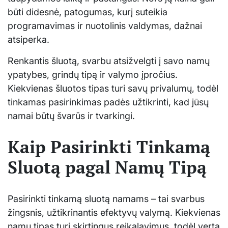
būti didesnė, patogumas, kurį suteikia
programavimas ir nuotolinis valdymas, dažnai
atsiperka.
Renkantis šluotą, svarbu atsižvelgti į savo namų
ypatybes, grindų tipą ir valymo įpročius.
Kiekvienas šluotos tipas turi savų privalumų, todėl
tinkamas pasirinkimas padės užtikrinti, kad jūsų
namai būtų švarūs ir tvarkingi.
Kaip Pasirinkti Tinkamą
Sluotą pagal Namų Tipą
Pasirinkti tinkamą sluotą namams – tai svarbus
žingsnis, užtikrinantis efektyvų valymą. Kiekvienas
namų tipas turi skirtingus reikalavimus, todėl verta