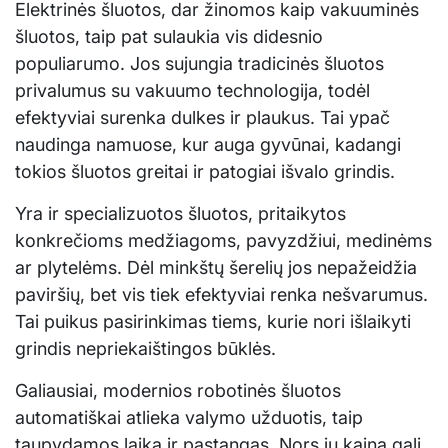
Elektrinės šluotos, dar žinomos kaip vakuuminės
šluotos, taip pat sulaukia vis didesnio
populiarumo. Jos sujungia tradicinės šluotos
privalumus su vakuumo technologija, todėl
efektyviai surenka dulkes ir plaukus. Tai ypač
naudinga namuose, kur auga gyvūnai, kadangi
tokios šluotos greitai ir patogiai išvalo grindis.
Yra ir specializuotos šluotos, pritaikytos
konkrečioms medžiagoms, pavyzdžiui, medinėms
ar plytelėms. Dėl minkštų šerelių jos nepažeidžia
paviršių, bet vis tiek efektyviai renka nešvarumus.
Tai puikus pasirinkimas tiems, kurie nori išlaikyti
grindis nepriekaištingos būklės.
Galiausiai, modernios robotinės šluotos
automatiškai atlieka valymo užduotis, taip
taupydamos laiką ir pastangas. Nors jų kaina gali