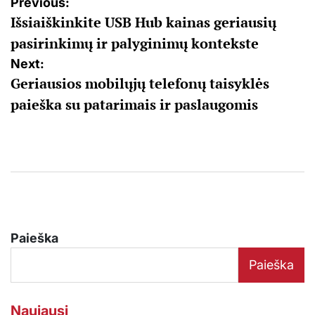
Navigacija
Previous:
Išsiaiškinkite USB Hub kainas geriausių
tarp
pasirinkimų ir palyginimų kontekste
įrašų
Next:
Geriausios mobilųjų telefonų taisyklės
paieška su patarimais ir paslaugomis
Paieška
Paieška
Naujausi