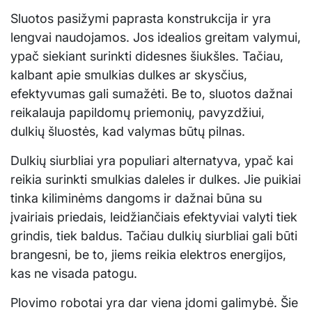
Sluotos pasižymi paprasta konstrukcija ir yra
lengvai naudojamos. Jos idealios greitam valymui,
ypač siekiant surinkti didesnes šiukšles. Tačiau,
kalbant apie smulkias dulkes ar skysčius,
efektyvumas gali sumažėti. Be to, sluotos dažnai
reikalauja papildomų priemonių, pavyzdžiui,
dulkių šluostės, kad valymas būtų pilnas.
Dulkių siurbliai yra populiari alternatyva, ypač kai
reikia surinkti smulkias daleles ir dulkes. Jie puikiai
tinka kiliminėms dangoms ir dažnai būna su
įvairiais priedais, leidžiančiais efektyviai valyti tiek
grindis, tiek baldus. Tačiau dulkių siurbliai gali būti
brangesni, be to, jiems reikia elektros energijos,
kas ne visada patogu.
Plovimo robotai yra dar viena įdomi galimybė. Šie