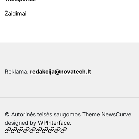
Žaidimai
Reklama:
redakcija@novatech.lt
© Autorinės teisės saugomos Theme NewsCurve
designed by
WPInterface
.
Pradžia
Technologijos
IT
Kompiuterija
Telefonai
Spausdintuvai
Kasetės
Patarimai
Dalys
Kontaktai