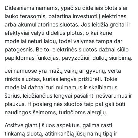
Didesniems namams, ypač su dideliais plotais ar
lauko terasomis, patartina investuoti į elektrines
arba akumuliatorines sluotas. Jos leidžia greitai ir
efektyviai valyti didelius plotus, o kai kurie
modeliai neturi laidų, todėl valymas tampa dar
patogesnis. Be to, elektrinės sluotos dažnai siūlo
papildomas funkcijas, pavyzdžiui, dulkių siurbimą.
Jei namuose yra mažų vaikų ar gyvūnų, verta
rinktis sluotas, kurias lengva prižiūrėti. Tokie
modeliai dažnai turi nuimamus ir skalbiamus
šerius, leidžiančius lengvai pašalinti nešvarumus ir
plaukus. Hipoalerginės sluotos taip pat gali būti
naudingos šeimoms, turinčioms alergijų.
Atsižvelgiant į šiuos aspektus, galima rasti
tinkamą sluotą, atitinkančią jūsų namų tipą ir