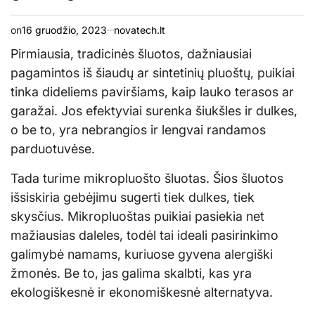
on
16 gruodžio, 2023
novatech.lt
Pirmiausia, tradicinės šluotos, dažniausiai
pagamintos iš šiaudų ar sintetinių pluoštų, puikiai
tinka dideliems paviršiams, kaip lauko terasos ar
garažai. Jos efektyviai surenka šiukšles ir dulkes,
o be to, yra nebrangios ir lengvai randamos
parduotuvėse.
Tada turime mikropluošto šluotas. Šios šluotos
išsiskiria gebėjimu sugerti tiek dulkes, tiek
skysčius. Mikropluoštas puikiai pasiekia net
mažiausias daleles, todėl tai ideali pasirinkimo
galimybė namams, kuriuose gyvena alergiški
žmonės. Be to, jas galima skalbti, kas yra
ekologiškesnė ir ekonomiškesnė alternatyva.