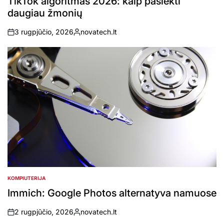
TikTok algoritmas 2026: kaip pasiekti
daugiau žmonių
3 rugpjūčio, 2026
novatech.lt
on
Posted
by
KOMPIUTERIJA
POSTED
IN
Immich: Google Photos alternatyva namuose
2 rugpjūčio, 2026
novatech.lt
on
Posted