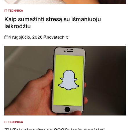
IT TECHNIKA
POSTED
IN
Kaip sumažinti stresą su išmaniuoju
laikrodžiu
4 rugpjūčio, 2026
novatech.lt
on
Posted
by
IT TECHNIKA
POSTED
IN