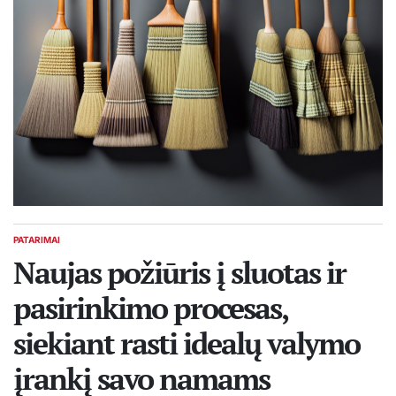
PATARIMAI
POSTED
IN
Naujas požiūris į sluotas ir
pasirinkimo procesas,
siekiant rasti idealų valymo
įrankį savo namams