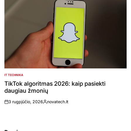
IT TECHNIKA
POSTED
IN
TikTok algoritmas 2026: kaip pasiekti
daugiau žmonių
3 rugpjūčio, 2026
novatech.lt
on
Posted
by