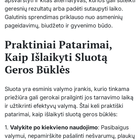
apsvarstyti ir kitas alternatyvas, kurios gali suteikti
geresnių rezultatų arba padėti sutaupyti laiko.
Galutinis sprendimas priklauso nuo asmeninių
pageidavimų, biudžeto ir gyvenimo būdo.
Praktiniai Patarimai,
Kaip Išlaikyti Sluotą
Geros Būklės
Sluota yra esminis valymo įrankis, kurio tinkama
priežiūra gali gerokai prailginti jos tarnavimo laiką
ir užtikrinti efektyvų valymą. Štai keli praktiški
patarimai, kaip išlaikyti sluotą geros būklės:
1.
Valykite po kiekvieno naudojimo
: Pasibaigus
valymui, nepamirškite pašalinti nešvarumų, plaukų