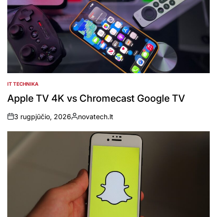
IT TECHNIKA
POSTED
IN
Apple TV 4K vs Chromecast Google TV
3 rugpjūčio, 2026
novatech.lt
on
Posted
by