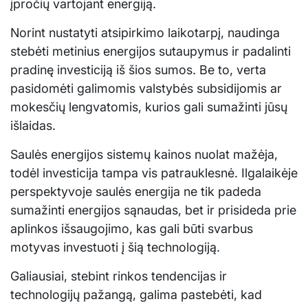
įpročių vartojant energiją.
Norint nustatyti atsipirkimo laikotarpį, naudinga
stebėti metinius energijos sutaupymus ir padalinti
pradinę investiciją iš šios sumos. Be to, verta
pasidomėti galimomis valstybės subsidijomis ar
mokesčių lengvatomis, kurios gali sumažinti jūsų
išlaidas.
Saulės energijos sistemų kainos nuolat mažėja,
todėl investicija tampa vis patrauklesnė. Ilgalaikėje
perspektyvoje saulės energija ne tik padeda
sumažinti energijos sąnaudas, bet ir prisideda prie
aplinkos išsaugojimo, kas gali būti svarbus
motyvas investuoti į šią technologiją.
Galiausiai, stebint rinkos tendencijas ir
technologijų pažangą, galima pastebėti, kad