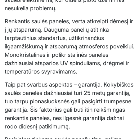
nesukelia problemų.
Renkantis saulės paneles, verta atkreipti dėmesį ir
į jų atsparumą. Dauguma panelių atitinka
tarptautinius standartus, užtikrinančius
ilgaamžiškumą ir atsparumą atmosferos poveikiui.
Monokristalinės ir polikristalinės panelės
dažniausiai atsparios UV spinduliams, drėgmei ir
temperatūros svyravimams.
Taip pat svarbus aspektas – garantija. Kokybiškos
saulės panelės dažniausiai turi 25 metų garantiją,
tuo tarpu plonasluoksnės gali pasigirti trumpesne
garantija. Šis faktorius gali būti itin reikšmingas
renkantis paneles, nes ilgesnė garantija dažnai
rodo didesnį patikimumą.