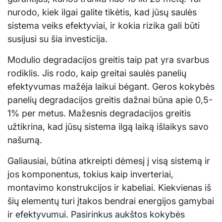
nurodo, kiek ilgai galite tikėtis, kad jūsų saulės
sistema veiks efektyviai, ir kokia rizika gali būti
susijusi su šia investicija.
Modulio degradacijos greitis taip pat yra svarbus
rodiklis. Jis rodo, kaip greitai saulės panelių
efektyvumas mažėja laikui bėgant. Geros kokybės
panelių degradacijos greitis dažnai būna apie 0,5-
1% per metus. Mažesnis degradacijos greitis
užtikrina, kad jūsų sistema ilgą laiką išlaikys savo
našumą.
Galiausiai, būtina atkreipti dėmesį į visą sistemą ir
jos komponentus, tokius kaip inverteriai,
montavimo konstrukcijos ir kabeliai. Kiekvienas iš
šių elementų turi įtakos bendrai energijos gamybai
ir efektyvumui. Pasirinkus aukštos kokybės