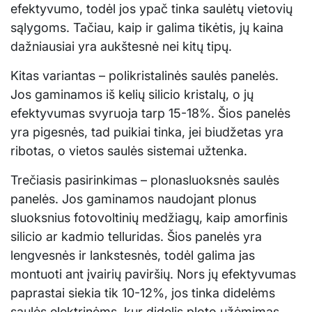
efektyvumo, todėl jos ypač tinka saulėtų vietovių
sąlygoms. Tačiau, kaip ir galima tikėtis, jų kaina
dažniausiai yra aukštesnė nei kitų tipų.
Kitas variantas – polikristalinės saulės panelės.
Jos gaminamos iš kelių silicio kristalų, o jų
efektyvumas svyruoja tarp 15-18%. Šios panelės
yra pigesnės, tad puikiai tinka, jei biudžetas yra
ribotas, o vietos saulės sistemai užtenka.
Trečiasis pasirinkimas – plonasluoksnės saulės
panelės. Jos gaminamos naudojant plonus
sluoksnius fotovoltinių medžiagų, kaip amorfinis
silicio ar kadmio telluridas. Šios panelės yra
lengvesnės ir lankstesnės, todėl galima jas
montuoti ant įvairių paviršių. Nors jų efektyvumas
paprastai siekia tik 10-12%, jos tinka didelėms
saulės elektrinėms, kur didelis ploto užėmimas