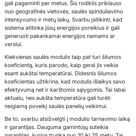
gali pagaminti per metus. Šis rodiklis priklauso
nuo geografinės vietovės, saulės spinduliavimo
intensyvumo ir metų laikų. Svarbu įsitikinti, kad
sistema atitinka jūsų energijos poreikius ir gali
generuoti pakankamai energijos namams ar
verslui.
Kiekvienas saulės modulis taip pat turi šilumos
koeficientą, kuris parodo, kaip gerai jis veikia
esant aukštai temperatūrai. Didesnis šilumos
koeficientas užtikrina, kad modulis išlaikys savo
efektyvumą net ir karštomis sąlygomis. Tai labai
aktualu, nes aukšta temperatūra gali turėti
neigiamą poveikį saulės panelių veikimui.
Be to, svarbu atsižvelgti į modulio tarnavimo laiką
ir garantijas. Dauguma gamintojų suteikia
garantijas, kurios trunka nuo 10 iki 25 metų. Tai