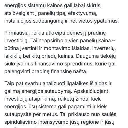
energijos sistemų kainos gali labai skirtis,
atsižvelgiant į panelių tipą, efektyvumą,
instaliacijos sudėtingumą ir net vietos ypatumus.
Pirmiausia, reikia atkreipti dėmesį į pradinę
investiciją. Tai neapsiriboja vien panelių kaina –
būtina įvertinti ir montavimo išlaidas, inverterių,
laikiklių bei kitų priedų kainas. Dauguma tiekėjų
siūlo įvairius finansavimo sprendimus, kurie gali
palengvinti pradinę finansinę naštą.
Taip pat svarbu analizuoti ilgalaikes išlaidas ir
galimą energijos sutaupymą. Apskaičiuojant
investicijų atsipirkimą, reikėtų žinoti, kiek
energijos jūsų sistema gali pagaminti ir kiek
sutaupysite per metus. Tai priklauso nuo saulės
spinduliavimo intensyvumo jūsų regione ir jūsų