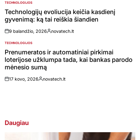
TECHNOLOGIJOS
POSTED
IN
Technologijų evoliucija keičia kasdienį
gyvenimą: ką tai reiškia šiandien
9 balandžio, 2026
novatech.lt
on
Posted
by
TECHNOLOGIJOS
POSTED
IN
Prenumeratos ir automatiniai pirkimai
loterijose užklumpa tada, kai bankas parodo
mėnesio sumą
17 kovo, 2026
novatech.lt
on
Posted
by
Daugiau