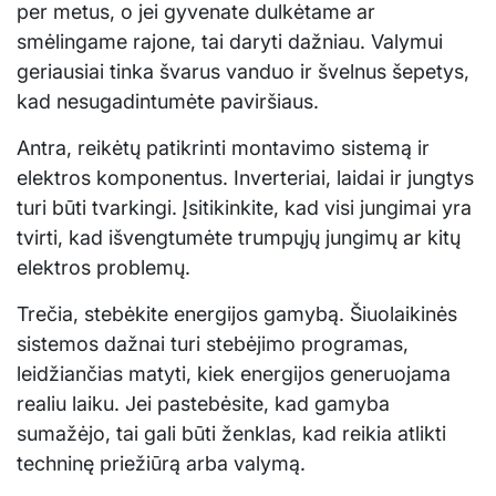
per metus, o jei gyvenate dulkėtame ar
smėlingame rajone, tai daryti dažniau. Valymui
geriausiai tinka švarus vanduo ir švelnus šepetys,
kad nesugadintumėte paviršiaus.
Antra, reikėtų patikrinti montavimo sistemą ir
elektros komponentus. Inverteriai, laidai ir jungtys
turi būti tvarkingi. Įsitikinkite, kad visi jungimai yra
tvirti, kad išvengtumėte trumpųjų jungimų ar kitų
elektros problemų.
Trečia, stebėkite energijos gamybą. Šiuolaikinės
sistemos dažnai turi stebėjimo programas,
leidžiančias matyti, kiek energijos generuojama
realiu laiku. Jei pastebėsite, kad gamyba
sumažėjo, tai gali būti ženklas, kad reikia atlikti
techninę priežiūrą arba valymą.