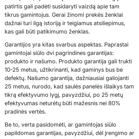
patirtis gali padėti susidaryti vaizdą apie tam
tikrus gamintojus. Gerai žinomi prekės ženklai
dažnai turi ilgą istoriją ir teigiamus atsiliepimus,
kas gali būti patikimumo ženklas.
Garantijos yra kitas svarbus aspektas. Paprastai
gamintojai siūlo dvi pagrindines garantijas:
produkto ir našumo. Produkto garantija gali trukti
10-25 metus, užtikrinanti, kad gaminys bus be
defektų. Našumo garantija, dažniausiai galiojanti
25 metus, nurodo, kad saulės panelės išlaikys tam
tikrą efektyvumo lygį, pavyzdžiui, po 25 metų
efektyvumas neturėtų būti mažesnis nei 80%
pradinės vertės.
Be to, verta pasidomėti, ar gamintojas siūlo
papildomas garantijas, pavyzdžiui, dėl įrengimo ar