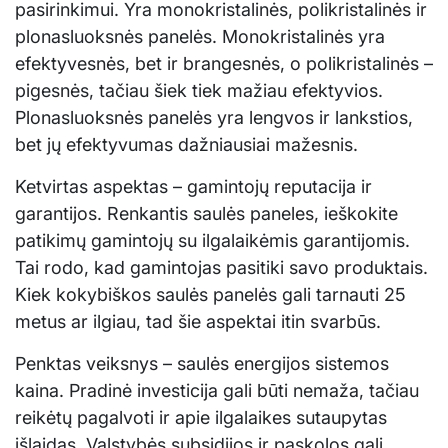
pasirinkimui. Yra monokristalinės, polikristalinės ir
plonasluoksnės panelės. Monokristalinės yra
efektyvesnės, bet ir brangesnės, o polikristalinės –
pigesnės, tačiau šiek tiek mažiau efektyvios.
Plonasluoksnės panelės yra lengvos ir lankstios,
bet jų efektyvumas dažniausiai mažesnis.
Ketvirtas aspektas – gamintojų reputacija ir
garantijos. Renkantis saulės paneles, ieškokite
patikimų gamintojų su ilgalaikėmis garantijomis.
Tai rodo, kad gamintojas pasitiki savo produktais.
Kiek kokybiškos saulės panelės gali tarnauti 25
metus ar ilgiau, tad šie aspektai itin svarbūs.
Penktas veiksnys – saulės energijos sistemos
kaina. Pradinė investicija gali būti nemaža, tačiau
reikėtų pagalvoti ir apie ilgalaikes sutaupytas
išlaidas. Valstybės subsidijos ir paskolos gali