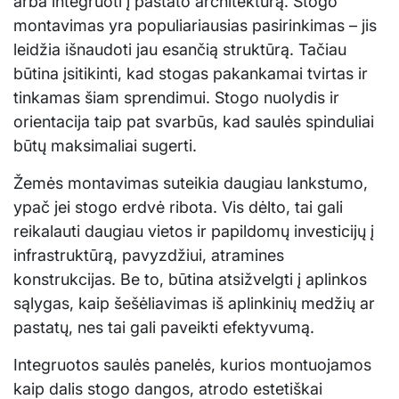
arba integruoti į pastato architektūrą. Stogo
montavimas yra populiariausias pasirinkimas – jis
leidžia išnaudoti jau esančią struktūrą. Tačiau
būtina įsitikinti, kad stogas pakankamai tvirtas ir
tinkamas šiam sprendimui. Stogo nuolydis ir
orientacija taip pat svarbūs, kad saulės spinduliai
būtų maksimaliai sugerti.
Žemės montavimas suteikia daugiau lankstumo,
ypač jei stogo erdvė ribota. Vis dėlto, tai gali
reikalauti daugiau vietos ir papildomų investicijų į
infrastruktūrą, pavyzdžiui, atramines
konstrukcijas. Be to, būtina atsižvelgti į aplinkos
sąlygas, kaip šešėliavimas iš aplinkinių medžių ar
pastatų, nes tai gali paveikti efektyvumą.
Integruotos saulės panelės, kurios montuojamos
kaip dalis stogo dangos, atrodo estetiškai