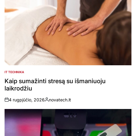
IT TECHNIKA
POSTED
IN
Kaip sumažinti stresą su išmaniuoju
laikrodžiu
4 rugpjūčio, 2026
novatech.lt
on
Posted
by