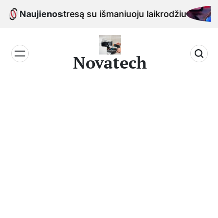
Skip
ažinti stresą su išmaniuoju laikrodžiu
Naujienos
to
content
Novatech