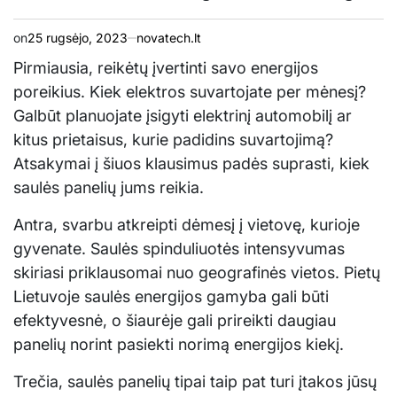
on
25 rugsėjo, 2023
novatech.lt
Pirmiausia, reikėtų įvertinti savo energijos
poreikius. Kiek elektros suvartojate per mėnesį?
Galbūt planuojate įsigyti elektrinį automobilį ar
kitus prietaisus, kurie padidins suvartojimą?
Atsakymai į šiuos klausimus padės suprasti, kiek
saulės panelių jums reikia.
Antra, svarbu atkreipti dėmesį į vietovę, kurioje
gyvenate. Saulės spinduliuotės intensyvumas
skiriasi priklausomai nuo geografinės vietos. Pietų
Lietuvoje saulės energijos gamyba gali būti
efektyvesnė, o šiaurėje gali prireikti daugiau
panelių norint pasiekti norimą energijos kiekį.
Trečia, saulės panelių tipai taip pat turi įtakos jūsų