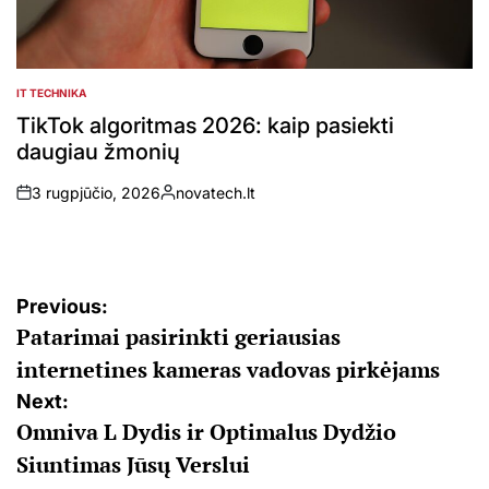
IT TECHNIKA
POSTED
IN
TikTok algoritmas 2026: kaip pasiekti
daugiau žmonių
3 rugpjūčio, 2026
novatech.lt
on
Posted
by
Navigacija
Previous:
Patarimai pasirinkti geriausias
tarp
internetines kameras vadovas pirkėjams
įrašų
Next:
Omniva L Dydis ir Optimalus Dydžio
Siuntimas Jūsų Verslui