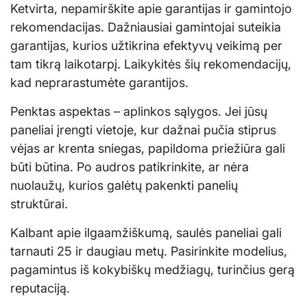
Ketvirta, nepamirškite apie garantijas ir gamintojo
rekomendacijas. Dažniausiai gamintojai suteikia
garantijas, kurios užtikrina efektyvų veikimą per
tam tikrą laikotarpį. Laikykitės šių rekomendacijų,
kad neprarastumėte garantijos.
Penktas aspektas – aplinkos sąlygos. Jei jūsų
paneliai įrengti vietoje, kur dažnai pučia stiprus
vėjas ar krenta sniegas, papildoma priežiūra gali
būti būtina. Po audros patikrinkite, ar nėra
nuolaužų, kurios galėtų pakenkti panelių
struktūrai.
Kalbant apie ilgaamžiškumą, saulės paneliai gali
tarnauti 25 ir daugiau metų. Pasirinkite modelius,
pagamintus iš kokybiškų medžiagų, turinčius gerą
reputaciją.