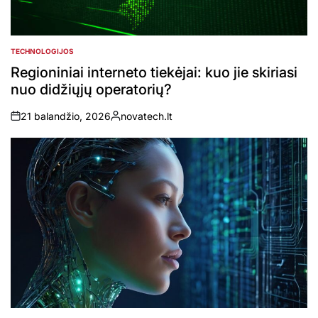
TECHNOLOGIJOS
POSTED
IN
Regioniniai interneto tiekėjai: kuo jie skiriasi
nuo didžiųjų operatorių?
21 balandžio, 2026
novatech.lt
on
Posted
by