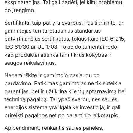
eksploatacijos. Tai gali padėti, jei kiltų problemų
po įrengimo.
Sertifikatai taip pat yra svarbūs. Pasitikrinkite, ar
gamintojas turi tarptautinius standartus
patvirtinančius sertifikatus, tokius kaip IEC 61215,
IEC 61730 ar UL 1703. Tokie dokumentai rodo,
kad produktai atitinka tam tikrus kokybės ir
saugos reikalavimus.
Nepamirškite ir gamintojo paslaugų po
pardavimo. Patikimas gamintojas ne tik suteikia
garantijas, bet ir užtikrina klientų aptarnavimą bei
techninę pagalbą. Tai ypač svarbu, nes saulės
energijos sistema yra ilgalaikė investicija, ir gali
prireikti pagalbos net po garantinio laikotarpio.
Apibendrinant, renkantis saulės paneles,