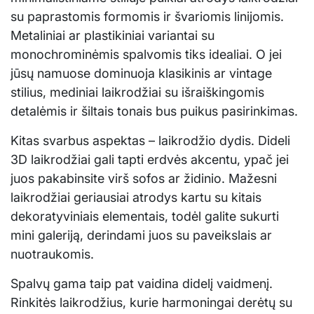
su paprastomis formomis ir švariomis linijomis.
Metaliniai ar plastikiniai variantai su
monochrominėmis spalvomis tiks idealiai. O jei
jūsų namuose dominuoja klasikinis ar vintage
stilius, mediniai laikrodžiai su išraiškingomis
detalėmis ir šiltais tonais bus puikus pasirinkimas.
Kitas svarbus aspektas – laikrodžio dydis. Dideli
3D laikrodžiai gali tapti erdvės akcentu, ypač jei
juos pakabinsite virš sofos ar židinio. Mažesni
laikrodžiai geriausiai atrodys kartu su kitais
dekoratyviniais elementais, todėl galite sukurti
mini galeriją, derindami juos su paveikslais ar
nuotraukomis.
Spalvų gama taip pat vaidina didelį vaidmenį.
Rinkitės laikrodžius, kurie harmoningai derėtų su