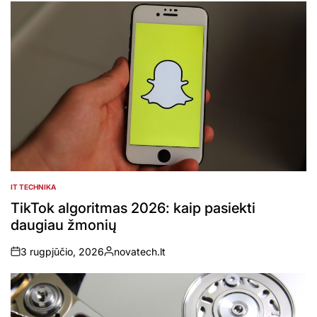
by
IT TECHNIKA
POSTED
IN
TikTok algoritmas 2026: kaip pasiekti
daugiau žmonių
3 rugpjūčio, 2026
novatech.lt
on
Posted
by