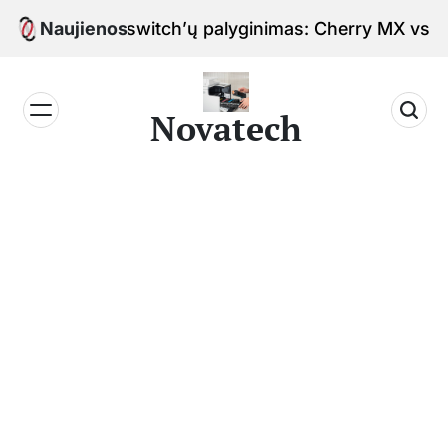
Skip
viatūrų switch’ų palyginimas: Cherry MX vs Gateron
Naujienos
to
content
Novatech