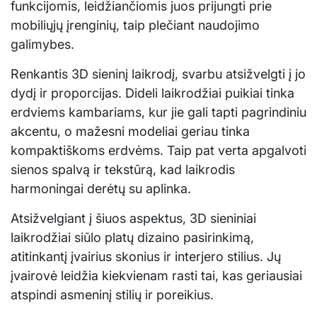
funkcijomis, leidžiančiomis juos prijungti prie
mobiliųjų įrenginių, taip plečiant naudojimo
galimybes.
Renkantis 3D sieninį laikrodį, svarbu atsižvelgti į jo
dydį ir proporcijas. Dideli laikrodžiai puikiai tinka
erdviems kambariams, kur jie gali tapti pagrindiniu
akcentu, o mažesni modeliai geriau tinka
kompaktiškoms erdvėms. Taip pat verta apgalvoti
sienos spalvą ir tekstūrą, kad laikrodis
harmoningai derėtų su aplinka.
Atsižvelgiant į šiuos aspektus, 3D sieniniai
laikrodžiai siūlo platų dizaino pasirinkimą,
atitinkantį įvairius skonius ir interjero stilius. Jų
įvairovė leidžia kiekvienam rasti tai, kas geriausiai
atspindi asmeninį stilių ir poreikius.