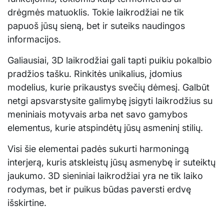
drėgmės matuoklis. Tokie laikrodžiai ne tik
papuoš jūsų sieną, bet ir suteiks naudingos
informacijos.
Galiausiai, 3D laikrodžiai gali tapti puikiu pokalbio
pradžios tašku. Rinkitės unikalius, įdomius
modelius, kurie prikaustys svečių dėmesį. Galbūt
netgi apsvarstysite galimybę įsigyti laikrodžius su
meniniais motyvais arba net savo gamybos
elementus, kurie atspindėtų jūsų asmeninį stilių.
Visi šie elementai padės sukurti harmoningą
interjerą, kuris atskleistų jūsų asmenybę ir suteiktų
jaukumo. 3D sieniniai laikrodžiai yra ne tik laiko
rodymas, bet ir puikus būdas paversti erdvę
išskirtine.