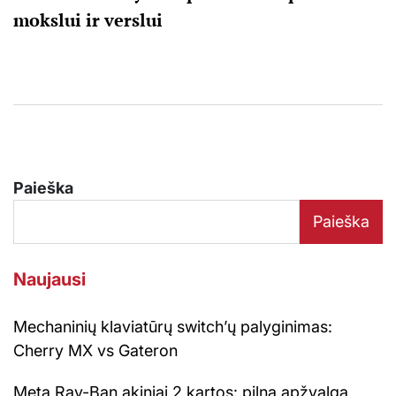
mokslui ir verslui
Paieška
Paieška
Naujausi
Mechaninių klaviatūrų switch’ų palyginimas:
Cherry MX vs Gateron
Meta Ray-Ban akiniai 2 kartos: pilna apžvalga