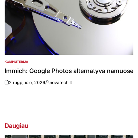
KOMPIUTERIJA
POSTED
IN
Immich: Google Photos alternatyva namuose
2 rugpjūčio, 2026
novatech.lt
on
Posted
by
Daugiau