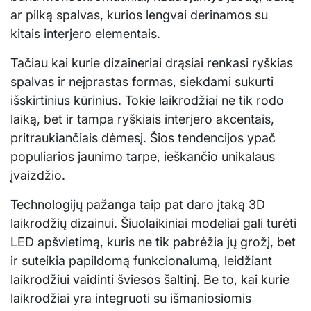
ar pilką spalvas, kurios lengvai derinamos su
kitais interjero elementais.
Tačiau kai kurie dizaineriai drąsiai renkasi ryškias
spalvas ir neįprastas formas, siekdami sukurti
išskirtinius kūrinius. Tokie laikrodžiai ne tik rodo
laiką, bet ir tampa ryškiais interjero akcentais,
pritraukiančiais dėmesį. Šios tendencijos ypač
populiarios jaunimo tarpe, ieškančio unikalaus
įvaizdžio.
Technologijų pažanga taip pat daro įtaką 3D
laikrodžių dizainui. Šiuolaikiniai modeliai gali turėti
LED apšvietimą, kuris ne tik pabrėžia jų grožį, bet
ir suteikia papildomą funkcionalumą, leidžiant
laikrodžiui vaidinti šviesos šaltinį. Be to, kai kurie
laikrodžiai yra integruoti su išmaniosiomis