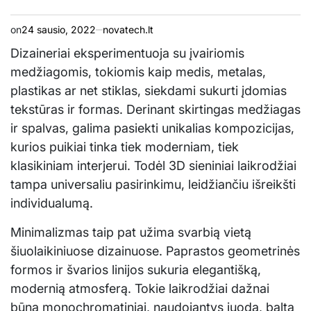
on
24 sausio, 2022
novatech.lt
Dizaineriai eksperimentuoja su įvairiomis
medžiagomis, tokiomis kaip medis, metalas,
plastikas ar net stiklas, siekdami sukurti įdomias
tekstūras ir formas. Derinant skirtingas medžiagas
ir spalvas, galima pasiekti unikalias kompozicijas,
kurios puikiai tinka tiek moderniam, tiek
klasikiniam interjerui. Todėl 3D sieniniai laikrodžiai
tampa universaliu pasirinkimu, leidžiančiu išreikšti
individualumą.
Minimalizmas taip pat užima svarbią vietą
šiuolaikiniuose dizainuose. Paprastos geometrinės
formos ir švarios linijos sukuria elegantišką,
modernią atmosferą. Tokie laikrodžiai dažnai
būna monochromatiniai, naudojantys juodą, baltą