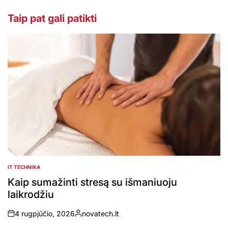
Taip pat gali patikti
IT TECHNIKA
POSTED
IN
Kaip sumažinti stresą su išmaniuoju
laikrodžiu
4 rugpjūčio, 2026
novatech.lt
on
Posted