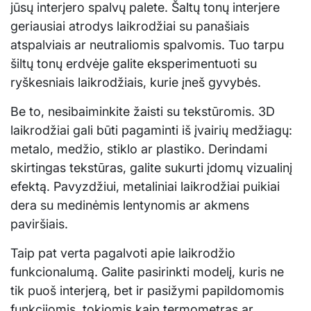
jūsų interjero spalvų palete. Šaltų tonų interjere
geriausiai atrodys laikrodžiai su panašiais
atspalviais ar neutraliomis spalvomis. Tuo tarpu
šiltų tonų erdvėje galite eksperimentuoti su
ryškesniais laikrodžiais, kurie įneš gyvybės.
Be to, nesibaiminkite žaisti su tekstūromis. 3D
laikrodžiai gali būti pagaminti iš įvairių medžiagų:
metalo, medžio, stiklo ar plastiko. Derindami
skirtingas tekstūras, galite sukurti įdomų vizualinį
efektą. Pavyzdžiui, metaliniai laikrodžiai puikiai
dera su medinėmis lentynomis ar akmens
paviršiais.
Taip pat verta pagalvoti apie laikrodžio
funkcionalumą. Galite pasirinkti modelį, kuris ne
tik puoš interjerą, bet ir pasižymi papildomomis
funkcijomis, tokiomis kaip termometras ar