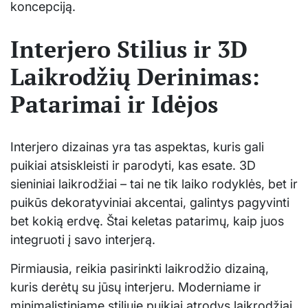
koncepciją.
Interjero Stilius ir 3D
Laikrodžių Derinimas:
Patarimai ir Idėjos
Interjero dizainas yra tas aspektas, kuris gali
puikiai atsiskleisti ir parodyti, kas esate. 3D
sieniniai laikrodžiai – tai ne tik laiko rodyklės, bet ir
puikūs dekoratyviniai akcentai, galintys pagyvinti
bet kokią erdvę. Štai keletas patarimų, kaip juos
integruoti į savo interjerą.
Pirmiausia, reikia pasirinkti laikrodžio dizainą,
kuris derėtų su jūsų interjeru. Moderniame ir
minimalistiniame stiliuje puikiai atrodys laikrodžiai