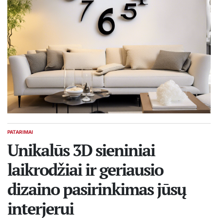
PATARIMAI
POSTED
IN
Unikalūs 3D sieniniai
laikrodžiai ir geriausio
dizaino pasirinkimas jūsų
interjerui