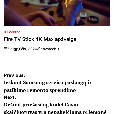
IT TECHNIKA
POSTED
IN
Fire TV Stick 4K Max apžvalga
7 rugpjūčio, 2026
novatech.lt
on
Posted
by
Navigacija
Previous:
Ieškant Samsung serviso paslaugų ir
tarp
patikimo remonto sprendimo
įrašų
Next:
Dešimt priežasčių, kodėl Casio
skaičiuotuvas yra nepakeičiama priemonė