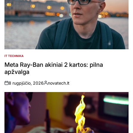
IT TECHNIKA
POSTED
IN
Meta Ray-Ban akiniai 2 kartos: pilna
apžvalga
8 rugpjūčio, 2026
novatech.lt
on
Posted
by