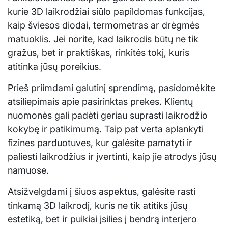
kurie 3D laikrodžiai siūlo papildomas funkcijas,
kaip šviesos diodai, termometras ar drėgmės
matuoklis. Jei norite, kad laikrodis būtų ne tik
gražus, bet ir praktiškas, rinkitės tokį, kuris
atitinka jūsų poreikius.
Prieš priimdami galutinį sprendimą, pasidomėkite
atsiliepimais apie pasirinktas prekes. Klientų
nuomonės gali padėti geriau suprasti laikrodžio
kokybę ir patikimumą. Taip pat verta aplankyti
fizines parduotuves, kur galėsite pamatyti ir
paliesti laikrodžius ir įvertinti, kaip jie atrodys jūsų
namuose.
Atsižvelgdami į šiuos aspektus, galėsite rasti
tinkamą 3D laikrodį, kuris ne tik atitiks jūsų
estetiką, bet ir puikiai įsilies į bendrą interjero