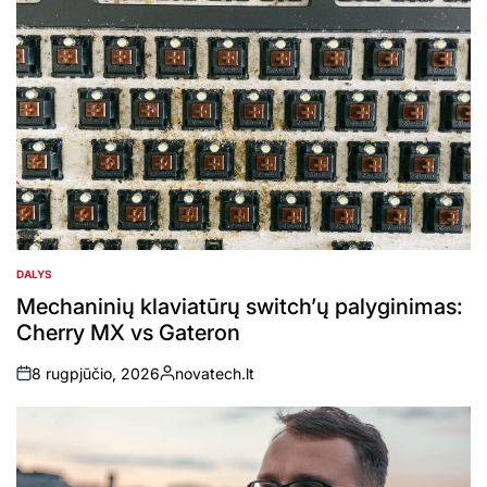
DALYS
POSTED
IN
Mechaninių klaviatūrų switch’ų palyginimas:
Cherry MX vs Gateron
8 rugpjūčio, 2026
novatech.lt
on
Posted
by