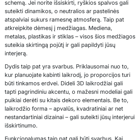
schemą. Jei norite išsiskirti, ryškios spalvos gali
suteikti dinamikos, o neutralios ar pastelinės
atspalviai sukurs ramesnę atmosferą. Taip pat
atkreipkite dėmesį į medžiagas. Mediena,
metalas, plastikas ir stiklas – visos šios medžiagos
suteikia skirtingą pojūtį ir gali papildyti jūsų
interjerą.
Dydis taip pat yra svarbus. Priklausomai nuo to,
kur planuojate kabinti laikrodį, jo proporcijos turi
būti tinkamos erdvei. Dideli 3D laikrodžiai gali
tapti pagrindiniu akcentu, o mažesni modeliai gali
puikiai derėti su kitais dekoro elementais. Be to,
laikrodžio forma – apvalūs, kvadratiniai ar net
nestandartiniai dizainai – gali suteikti jūsų interjerui
išskirtinumo.
Funkcionalumas taip pat gali būti svarbus. Kai