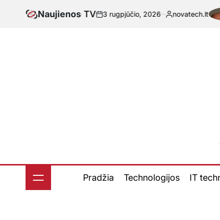
Skip
st Google TV
Naujienos
3 rugpjūčio, 2026
novatech.lt
to
-
Paskelbta
content
Pradžia
Technologijos
IT tech