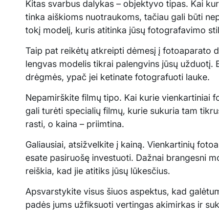
Kitas svarbus dalykas – objektyvo tipas. Kai kuri
tinka aiškioms nuotraukoms, tačiau gali būti n
tokį modelį, kuris atitinka jūsų fotografavimo stil
Taip pat reikėtų atkreipti dėmesį į fotoaparato dy
lengvas modelis tikrai palengvins jūsų užduotį.
drėgmės, ypač jei ketinate fotografuoti lauke.
Nepamirškite filmų tipo. Kai kurie vienkartiniai 
gali turėti specialių filmų, kurie sukuria tam tikr
rasti, o kaina – priimtina.
Galiausiai, atsižvelkite į kainą. Vienkartinių foto
esate pasiruošę investuoti. Dažnai brangesni mod
reiškia, kad jie atitiks jūsų lūkesčius.
Apsvarstykite visus šiuos aspektus, kad galėtumė
padės jums užfiksuoti vertingas akimirkas ir su