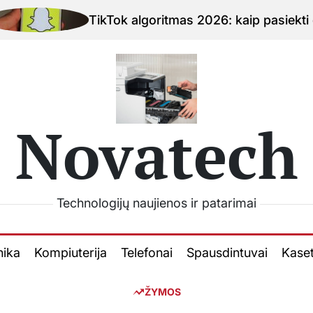
TikTok algoritmas 2026: kaip pasiekti daugiau
Novatech
Technologijų naujienos ir patarimai
nika
Kompiuterija
Telefonai
Spausdintuvai
Kase
ŽYMOS