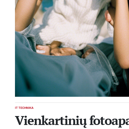
IT TECHNIKA
POSTED
Vienkartinių fotoapa
IN