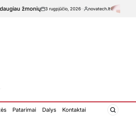
 žmonių
A
3 rugpjūčio, 2026
novatech.lt
-
Paskelbta
tės
Patarimai
Dalys
Kontaktai