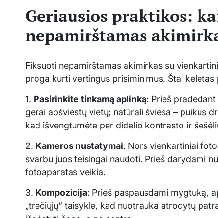
Geriausios praktikos: ka
nepamirštamas akimirk
Fiksuoti nepamirštamas akimirkas su vienkartiniai
proga kurti vertingus prisiminimus. Štai keletas 
1.
Pasirinkite tinkamą aplinką
: Prieš pradedant 
gerai apšviestų vietų; natūrali šviesa – puikus dr
kad išvengtumėte per didelio kontrasto ir šešėli
2.
Kameros nustatymai
: Nors vienkartiniai fo
svarbu juos teisingai naudoti. Prieš darydami nuo
fotoaparatas veikia.
3.
Kompozicija
: Prieš paspausdami mygtuką, ap
„trečiųjų“ taisykle, kad nuotrauka atrodytų patr