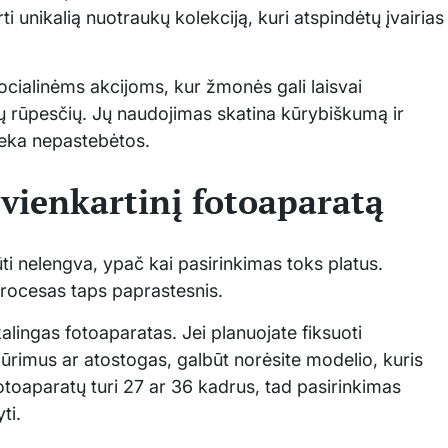
ti unikalią nuotraukų kolekciją, kuri atspindėtų įvairias
 socialinėms akcijoms, kur žmonės gali laisvai
ių rūpesčių. Jų naudojimas skatina kūrybiškumą ir
lieka nepastebėtos.
 vienkartinį fotoaparatą
ūti nelengva, ypač kai pasirinkimas toks platus.
s procesas taps paprastesnis.
alingas fotoaparatas. Jei planuojate fiksuoti
rimus ar atostogas, galbūt norėsite modelio, kuris
toaparatų turi 27 ar 36 kadrus, tad pasirinkimas
ti.