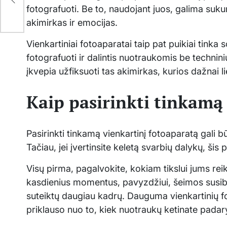
fotografuoti. Be to, naudojant juos, galima sukur
akimirkas ir emocijas.
Vienkartiniai fotoaparatai taip pat puikiai tinka
fotografuoti ir dalintis nuotraukomis be technin
įkvepia užfiksuoti tas akimirkas, kurios dažnai 
Kaip pasirinkti tinkamą
Pasirinkti tinkamą vienkartinį fotoaparatą gali b
Tačiau, jei įvertinsite keletą svarbių dalykų, ši
Visų pirma, pagalvokite, kokiam tikslui jums reik
kasdienius momentus, pavyzdžiui, šeimos susibū
suteiktų daugiau kadrų. Dauguma vienkartinių fo
priklauso nuo to, kiek nuotraukų ketinate padary