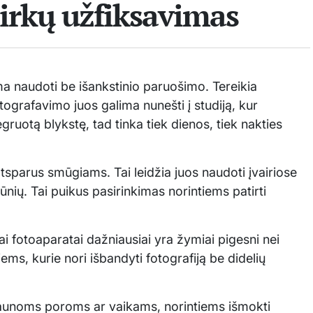
rkų užfiksavimas
ima naudoti be išankstinio paruošimo. Tereikia
ografavimo juos galima nunešti į studiją, kur
ruotą blykstę, tad tinka tiek dienos, tiek nakties
atsparus smūgiams. Tai leidžia juos naudoti įvairiose
ūnių. Tai puikus pasirinkimas norintiems patirti
ai fotoaparatai dažniausiai yra žymiai pigesni nei
ems, kurie nori išbandyti fotografiją be didelių
 jaunoms poroms ar vaikams, norintiems išmokti