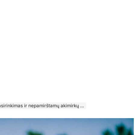
nkimas ir nepamirštamų akimirkų užfiksavimas