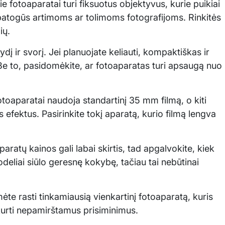
e fotoaparatai turi fiksuotus objektyvus, kurie puikiai
epatogūs artimoms ar tolimoms fotografijoms. Rinkitės
ių.
dį ir svorį. Jei planuojate keliauti, kompaktiškas ir
 Be to, pasidomėkite, ar fotoaparatas turi apsaugą nuo
fotoaparatai naudoja standartinį 35 mm filmą, o kiti
us efektus. Pasirinkite tokį aparatą, kurio filmą lengva
aparatų kainos gali labai skirtis, tad apgalvokite, kiek
eliai siūlo geresnę kokybę, tačiau tai nebūtinai
te rasti tinkamiausią vienkartinį fotoaparatą, kuris
kurti nepamirštamus prisiminimus.