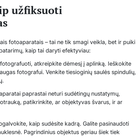
ip užfiksuoti
as
s fotoaparatais – tai ne tik smagi veikla, bet ir puiki
patarimų, kaip tai daryti efektyviau:
fotografuoti, atkreipkite dėmesį į aplinką. Ieškokite
augas fotografui. Venkite tiesioginių saulės spindulių,
ų.
toaparatai paprastai neturi sudėtingų nustatymų,
trauką, patikrinkite, ar objektyvas švarus, ir ar
galvokite, kaip sudėsite kadrą. Galite pasinaudoti
auklesnė. Pagrindinius objektus geriau šiek tiek