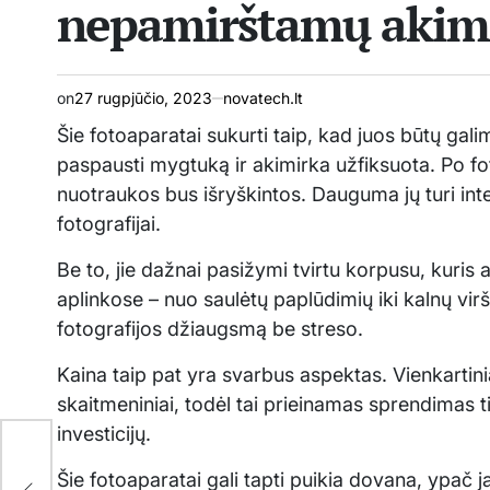
nepamirštamų akimi
on
27 rugpjūčio, 2023
novatech.lt
Šie fotoaparatai sukurti taip, kad juos būtų gal
paspausti mygtuką ir akimirka užfiksuota. Po fot
nuotraukos bus išryškintos. Dauguma jų turi integ
fotografijai.
Be to, jie dažnai pasižymi tvirtu korpusu, kuris 
aplinkose – nuo saulėtų paplūdimių iki kalnų virš
fotografijos džiaugsmą be streso.
Kaina taip pat yra svarbus aspektas. Vienkartini
skaitmeniniai, todėl tai prieinamas sprendimas ti
investicijų.
Šie fotoaparatai gali tapti puikia dovana, ypač
 ir