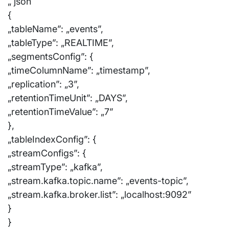
„`json
{
„tableName”: „events”,
„tableType”: „REALTIME”,
„segmentsConfig”: {
„timeColumnName”: „timestamp”,
„replication”: „3”,
„retentionTimeUnit”: „DAYS”,
„retentionTimeValue”: „7”
},
„tableIndexConfig”: {
„streamConfigs”: {
„streamType”: „kafka”,
„stream.kafka.topic.name”: „events-topic”,
„stream.kafka.broker.list”: „localhost:9092”
}
}