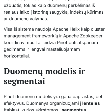
užduotis, tokias kaip duomenų perkėlimas iš
realaus laiko į istorinę saugyklą, indeksų kūrimas
ar duomenų valymas.
Visa ši sistema naudoja Apache Helix kaip cluster
management framework’ą ir Apache Zookeeper
koordinavimui. Tai leidžia Pinot būti atspariam
gedimams ir lengvai masteliuojamam
horizontaliai.
Duomenų modelis ir
segmentai
Pinot duomenų modelis yra gana paprastas, bet
efektyvus. Duomenys organizuojami į
lenteles
(tables), kurios skirstomos į
segmentus