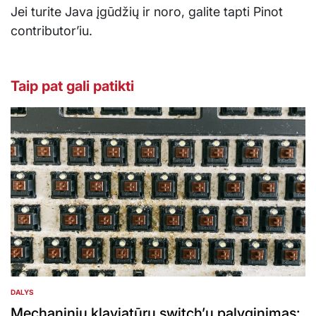
Jei turite Java įgūdžių ir noro, galite tapti Pinot
contributor’iu.
Taip pat gali patikti
DALYS
POSTED
IN
Mechaninių klaviatūrų switch’ų palyginimas: