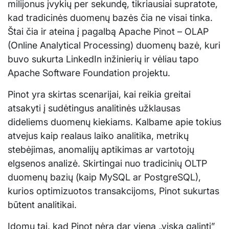
milijonus įvykių per sekundę, tikriausiai supratote,
kad tradicinės duomenų bazės čia ne visai tinka.
Štai čia ir ateina į pagalbą Apache Pinot – OLAP
(Online Analytical Processing) duomenų bazė, kuri
buvo sukurta LinkedIn inžinierių ir vėliau tapo
Apache Software Foundation projektu.
Pinot yra skirtas scenarijai, kai reikia greitai
atsakyti į sudėtingus analitinės užklausas
dideliems duomenų kiekiams. Kalbame apie tokius
atvejus kaip realaus laiko analitika, metrikų
stebėjimas, anomalijų aptikimas ar vartotojų
elgsenos analizė. Skirtingai nuo tradicinių OLTP
duomenų bazių (kaip MySQL ar PostgreSQL),
kurios optimizuotos transakcijoms, Pinot sukurtas
būtent analitikai.
Įdomu tai, kad Pinot nėra dar viena „viską galinti”