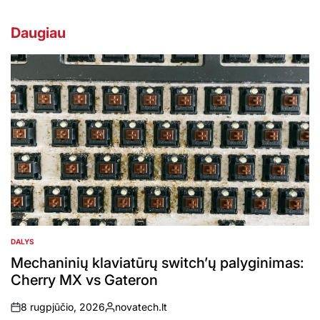
Daugiau
DALYS
POSTED
IN
Mechaninių klaviatūrų switch’ų palyginimas:
Cherry MX vs Gateron
8 rugpjūčio, 2026
novatech.lt
on
Posted