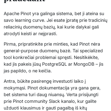
Apache Pinot yra galinga sistema, bet ji ateina su
savo learning curve. Jei esate įpratę prie tradicinių
reliacinių duomenų bazių, kai kurie dalykai gali
atrodyti keisti ar neįprasti.
Pirma, pripratinkite prie minties, kad Pinot nėra
general-purpose duomenų bazė. Tai specialized
tool konkrečiai problemai spręsti. Nesitikėkite,
kad jis pakeis jūsų PostgreSQL ar MongoDB – jis
jas papildo, o ne keičia.
Antra, būkite pasirengę investuoti laiko į
mokymąsi. Pinot dokumentacija yra gana gera,
bet sistema turi daug niuansų. Verta prisijungti
prie Pinot community Slack kanalo, kur galite
užduoti klausimus ir gauti pagalbą iš kitų