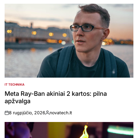
by
IT TECHNIKA
POSTED
IN
Meta Ray-Ban akiniai 2 kartos: pilna
apžvalga
8 rugpjūčio, 2026
novatech.lt
on
Posted
by