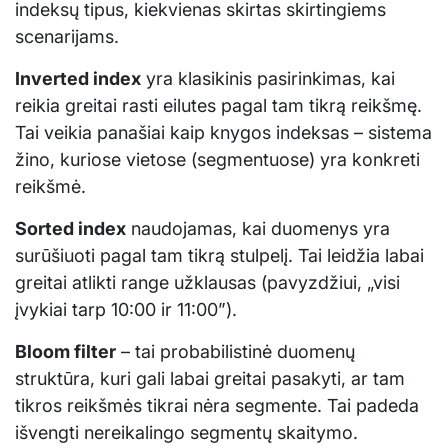
indeksų tipus, kiekvienas skirtas skirtingiems
scenarijams.
Inverted index
yra klasikinis pasirinkimas, kai
reikia greitai rasti eilutes pagal tam tikrą reikšmę.
Tai veikia panašiai kaip knygos indeksas – sistema
žino, kuriose vietose (segmentuose) yra konkreti
reikšmė.
Sorted index
naudojamas, kai duomenys yra
surūšiuoti pagal tam tikrą stulpelį. Tai leidžia labai
greitai atlikti range užklausas (pavyzdžiui, „visi
įvykiai tarp 10:00 ir 11:00”).
Bloom filter
– tai probabilistinė duomenų
struktūra, kuri gali labai greitai pasakyti, ar tam
tikros reikšmės tikrai nėra segmente. Tai padeda
išvengti nereikalingo segmentų skaitymo.