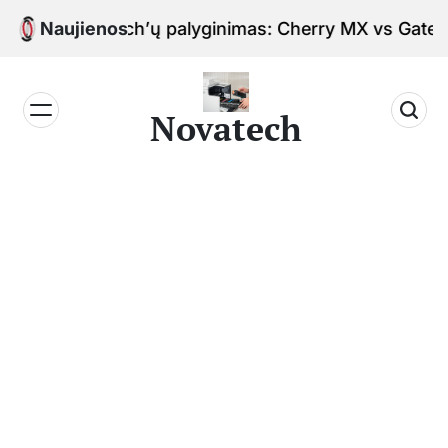
Skip
 switch’ų palyginimas: Cherry MX vs Gateron
Naujienos
to
content
Novatech