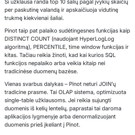
Ši užklausa randa top 10 šalių pagal įvykių skaičių
per paskutinę valandą ir apskaičiuoja vidutinę
trukmę kiekvienai šaliai.
Pinot taip pat palaiko sudėtingesnes funkcijas kaip
DISTINCT COUNT (naudojant HyperLogLog
algoritmą), PERCENTILE, time window funkcijas ir
kitas. Tačiau reikia žinoti, kad kai kurios SQL
funkcijos nepalaiko arba veikia kitaip nei
tradicinėse duomenų bazėse.
Vienas svarbus dalykas – Pinot neturi JOIN’ų
tradicine prasme. Tai OLAP sistema, optimizuota
single-table užklausoms. Jei reikia sujungti
duomenis iš kelių lentelių, paprastai tai daroma
aplikacijos lygmenyje arba denormalizuojant
duomenis prieš įkeliant į Pinot.