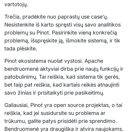
vartotojų.
Trečia, pradėkite nuo paprastų use case’ų.
Nesistenkite iš karto spręsti visų savo analitikos
problemų su Pinot. Pasirinkite vieną konkrečią
problemą, išspręskite ją, išmokite sistemą, ir tik
tada plėskite.
Pinot ekosistema nuolat vystosi. Apache
bendruomenė aktyviai dirba prie naujų funkcijų ir
patobulinimų. Tai reiškia, kad sistema tik gerės,
bet taip pat reiškia, kad kartais reikės atnaujinti
savo žinias ir prisitaikyti prie pasikeitimų.
Galiausiai, Pinot yra open source projektas, o tai
reiškia, kad jei susidursite su problema ar
trūkumu, galite patys prisidėti prie sprendimo.
Bendruomenė yra draugiška ir atvira naujokams.