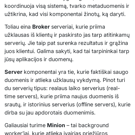
koordinuoja visą sistemą, tvarko metaduomenis ir
užtikrina, kad visi komponentai žinotų, ką daryti.
Toliau eina
Broker
serveriai, kurie priima
užklausas iš klientų ir paskirsto jas tarp atitinkamų
serverių. Jie taip pat surenka rezultatus ir grąžina
juos klientui. Galima sakyti, kad tai tarpininkai tarp
jūsų aplikacijos ir duomenų.
Server
komponentai yra tie, kurie faktiškai saugo
duomenis ir atlieka užklausų vykdymą. Pinot turi
du serverių tipus: realaus laiko serverius (real-
time servers), kurie priima naujus duomenis iš
srautų, ir istorinius serverius (offline servers), kurie
dirba su jau apdorotais duomenimis.
Galiausiai turime
Minion
– tai background
worker’iai, kurie atlieka įvairias priežiūros