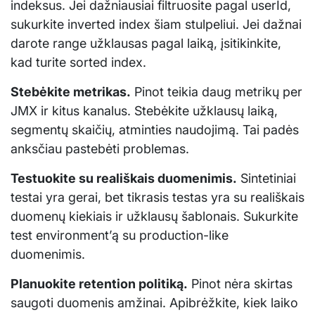
indeksus. Jei dažniausiai filtruosite pagal userId,
sukurkite inverted index šiam stulpeliui. Jei dažnai
darote range užklausas pagal laiką, įsitikinkite,
kad turite sorted index.
Stebėkite metrikas.
Pinot teikia daug metrikų per
JMX ir kitus kanalus. Stebėkite užklausų laiką,
segmentų skaičių, atminties naudojimą. Tai padės
anksčiau pastebėti problemas.
Testuokite su reališkais duomenimis.
Sintetiniai
testai yra gerai, bet tikrasis testas yra su reališkais
duomenų kiekiais ir užklausų šablonais. Sukurkite
test environment’ą su production-like
duomenimis.
Planuokite retention politiką.
Pinot nėra skirtas
saugoti duomenis amžinai. Apibrėžkite, kiek laiko