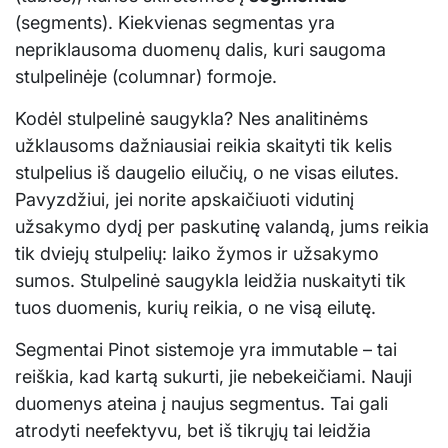
(segments). Kiekvienas segmentas yra
nepriklausoma duomenų dalis, kuri saugoma
stulpelinėje (columnar) formoje.
Kodėl stulpelinė saugykla? Nes analitinėms
užklausoms dažniausiai reikia skaityti tik kelis
stulpelius iš daugelio eilučių, o ne visas eilutes.
Pavyzdžiui, jei norite apskaičiuoti vidutinį
užsakymo dydį per paskutinę valandą, jums reikia
tik dviejų stulpelių: laiko žymos ir užsakymo
sumos. Stulpelinė saugykla leidžia nuskaityti tik
tuos duomenis, kurių reikia, o ne visą eilutę.
Segmentai Pinot sistemoje yra immutable – tai
reiškia, kad kartą sukurti, jie nebekeičiami. Nauji
duomenys ateina į naujus segmentus. Tai gali
atrodyti neefektyvu, bet iš tikrųjų tai leidžia