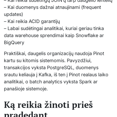
– Kai reikia sudėtingų JOIN’ų tarp daugelio lentelių
– Kai duomenys dažnai atnaujinami (frequent
updates)
– Kai reikia ACID garantijų
– Labai sudėtingai analitikai, kuriai geriau tinka
data warehouse sprendimai kaip Snowflake ar
BigQuery
Praktiškai, daugelis organizacijų naudoja Pinot
kartu su kitomis sistemomis. Pavyzdžiui,
transakcijos vyksta PostgreSQL, duomenys
srautu keliauja į Kafka, iš ten į Pinot realaus laiko
analitikai, o batch analytics vyksta Spark ar
panašioje sistemoje.
Ką reikia žinoti prieš
pradedant