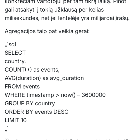
konkrečiam vartotojui per tam tikrą laiką. Pinot
gali atsakyti į tokią užklausą per kelias
milisekundes, net jei lentelėje yra milijardai įrašų.
Agregacijos taip pat veikia gerai:
„`sql
SELECT
country,
COUNT(*) as events,
AVG(duration) as avg_duration
FROM events
WHERE timestamp > now() – 3600000
GROUP BY country
ORDER BY events DESC
LIMIT 10
„`