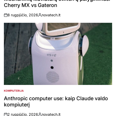
Cherry MX vs Gateron
8 rugpjūčio, 2026
novatech.lt
on
Posted
by
KOMPIUTERIJA
POSTED
IN
Anthropic computer use: kaip Claude valdo
kompiuterį
2 rugpjūčio, 2026
novatech.lt