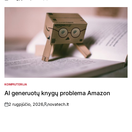
on
Posted
by
KOMPIUTERIJA
POSTED
IN
AI generuotų knygų problema Amazon
2 rugpjūčio, 2026
novatech.lt
on
Posted
by