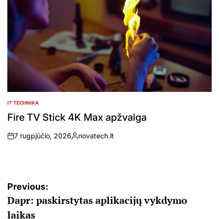
IT TECHNIKA
POSTED
IN
Fire TV Stick 4K Max apžvalga
7 rugpjūčio, 2026
novatech.lt
on
Posted
by
Navigacija
Previous:
Dapr: paskirstytas aplikacijų vykdymo
tarp
laikas
įrašų