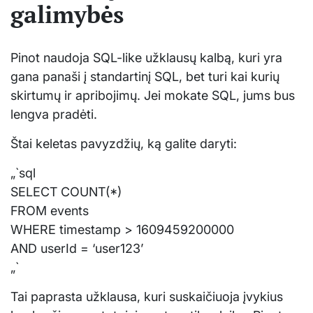
galimybės
Pinot naudoja SQL-like užklausų kalbą, kuri yra
gana panaši į standartinį SQL, bet turi kai kurių
skirtumų ir apribojimų. Jei mokate SQL, jums bus
lengva pradėti.
Štai keletas pavyzdžių, ką galite daryti:
„`sql
SELECT COUNT(*)
FROM events
WHERE timestamp > 1609459200000
AND userId = ‘user123’
„`
Tai paprasta užklausa, kuri suskaičiuoja įvykius