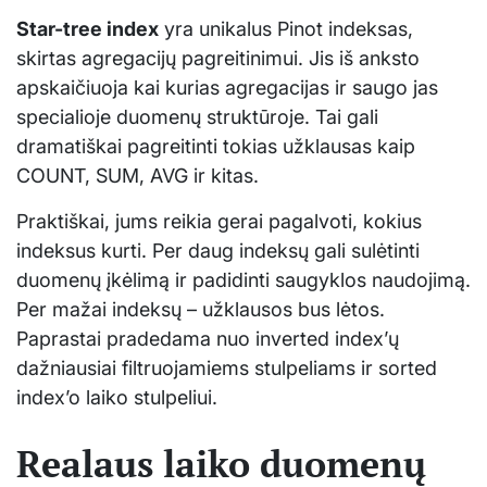
Star-tree index
yra unikalus Pinot indeksas,
skirtas agregacijų pagreitinimui. Jis iš anksto
apskaičiuoja kai kurias agregacijas ir saugo jas
specialioje duomenų struktūroje. Tai gali
dramatiškai pagreitinti tokias užklausas kaip
COUNT, SUM, AVG ir kitas.
Praktiškai, jums reikia gerai pagalvoti, kokius
indeksus kurti. Per daug indeksų gali sulėtinti
duomenų įkėlimą ir padidinti saugyklos naudojimą.
Per mažai indeksų – užklausos bus lėtos.
Paprastai pradedama nuo inverted index’ų
dažniausiai filtruojamiems stulpeliams ir sorted
index’o laiko stulpeliui.
Realaus laiko duomenų