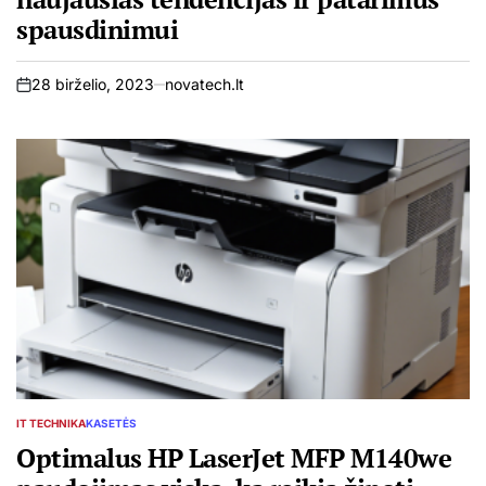
spausdinimui
28 birželio, 2023
novatech.lt
on
IT TECHNIKA
KASETĖS
POSTED
IN
Optimalus HP LaserJet MFP M140we