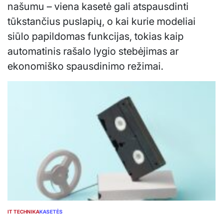
našumu – viena kasetė gali atspausdinti
tūkstančius puslapių, o kai kurie modeliai
siūlo papildomas funkcijas, tokias kaip
automatinis rašalo lygio stebėjimas ar
ekonomiško spausdinimo režimai.
IT TECHNIKA
KASETĖS
POSTED
IN