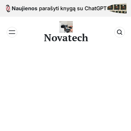
Skip
Naujienos
Kaip parašyti knygą su ChatGPT
to
content
Novatech