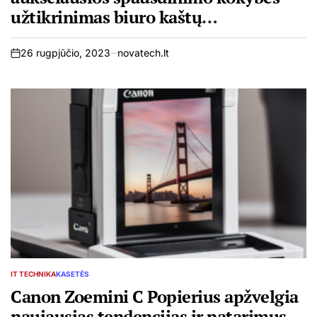
užtikrinimas biuro kaštų
optimizavimui
26 rugpjūčio, 2023
novatech.lt
on
IT TECHNIKA
KASETĖS
POSTED
IN
Canon Zoemini C Popierius apžvelgia
naujausias tendencijas ir patarimus