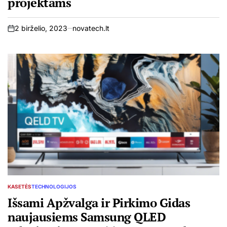
projektams
2 birželio, 2023
novatech.lt
on
KASETĖS
TECHNOLOGIJOS
POSTED
IN
Išsami Apžvalga ir Pirkimo Gidas
naujausiems Samsung QLED