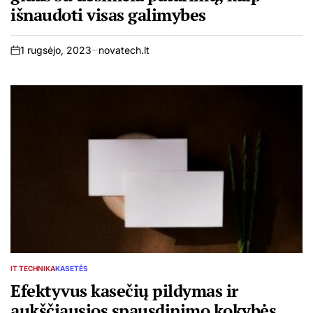
išnaudoti visas galimybes
1 rugsėjo, 2023
novatech.lt
on
IT TECHNIKA
KASETĖS
POSTED
IN
Efektyvus kasečių pildymas ir
aukščiausios spausdinimo kokybės