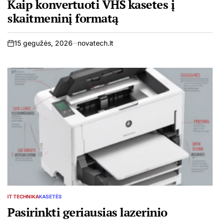
Kaip konvertuoti VHS kasetes į
skaitmeninį formatą
15 gegužės, 2026
novatech.lt
on
IT TECHNIKA
KASETĖS
POSTED
IN
Pasirinkti geriausias lazerinio