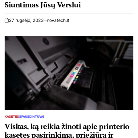
Siuntimas Jūsų Verslui
27 rugsėjo, 2023
novatech.lt
on
KASETĖS
SPAUSDINTUVAI
POSTED
IN
Viskas, ką reikia žinoti apie printerio
kasetes pasirinkimą, priežiūrą ir