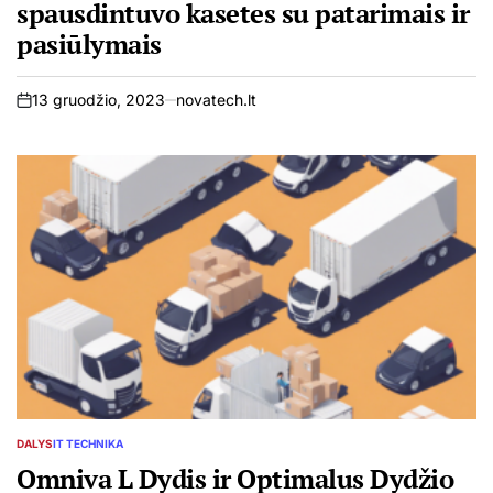
spausdintuvo kasetes su patarimais ir
pasiūlymais
13 gruodžio, 2023
novatech.lt
on
DALYS
IT TECHNIKA
POSTED
IN
Omniva L Dydis ir Optimalus Dydžio