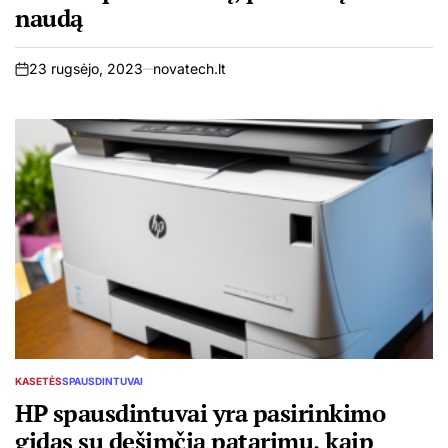
naudą
23 rugsėjo, 2023
novatech.lt
on
KASETĖS
SPAUSDINTUVAI
POSTED
IN
HP spausdintuvai yra pasirinkimo
gidas su dešimčia patarimų, kaip