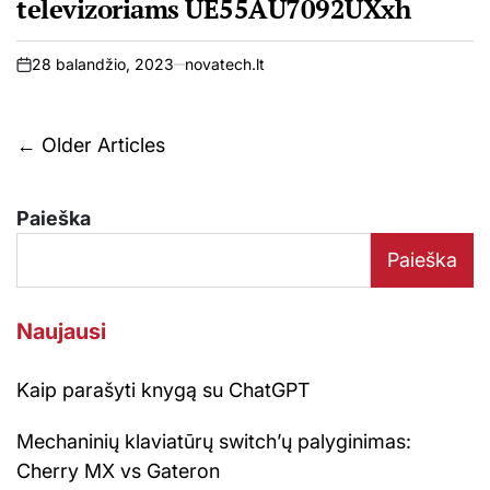
televizoriams UE55AU7092UXxh
28 balandžio, 2023
novatech.lt
on
Navigacija
←
Older Articles
tarp
įrašų
Paieška
Paieška
Naujausi
Kaip parašyti knygą su ChatGPT
Mechaninių klaviatūrų switch’ų palyginimas:
Cherry MX vs Gateron