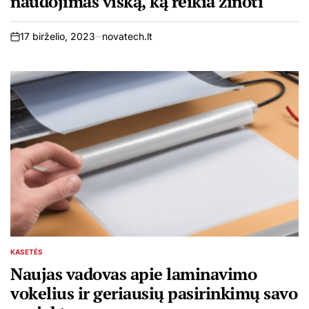
naudojimas viską, ką reikia žinoti
17 birželio, 2023
novatech.lt
on
KASETĖS
POSTED
IN
Naujas vadovas apie laminavimo
vokelius ir geriausių pasirinkimų savo