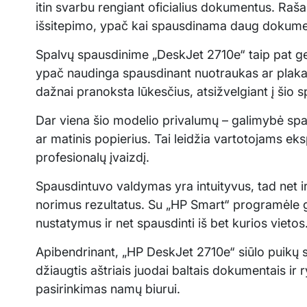
itin svarbu rengiant oficialius dokumentus. Raša
išsitepimo, ypač kai spausdinama daug dokume
Spalvų spausdinime „DeskJet 2710e“ taip pat gera
ypač naudinga spausdinant nuotraukas ar plakatu
dažnai pranoksta lūkesčius, atsižvelgiant į šio 
Dar viena šio modelio privalumų – galimybė spau
ar matinis popierius. Tai leidžia vartotojams eksp
profesionalų įvaizdį.
Spausdintuvo valdymas yra intuityvus, tad net ir t
norimus rezultatus. Su „HP Smart“ programėle ga
nustatymus ir net spausdinti iš bet kurios vietos
Apibendrinant, „HP DeskJet 2710e“ siūlo puikų 
džiaugtis aštriais juodai baltais dokumentais ir
pasirinkimas namų biurui.