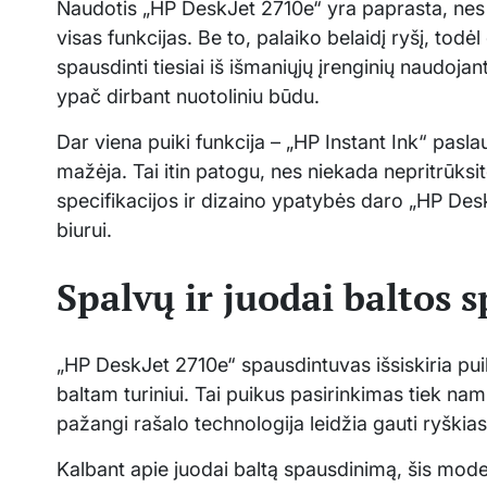
Naudotis „HP DeskJet 2710e“ yra paprasta, nes jis
visas funkcijas. Be to, palaiko belaidį ryšį, todėl
spausdinti tiesiai iš išmaniųjų įrenginių naudoj
ypač dirbant nuotoliniu būdu.
Dar viena puiki funkcija – „HP Instant Ink“ pasl
mažėja. Tai itin patogu, nes niekada nepritrūksi
specifikacijos ir dizaino ypatybės daro „HP De
biurui.
Spalvų ir juodai baltos
„HP DeskJet 2710e“ spausdintuvas išsiskiria pui
baltam turiniui. Tai puikus pasirinkimas tiek n
pažangi rašalo technologija leidžia gauti ryškia
Kalbant apie juodai baltą spausdinimą, šis modeli