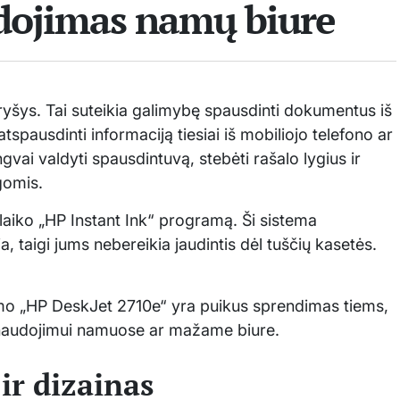
udojimas namų biure
 ryšys. Tai suteikia galimybę spausdinti dokumentus iš
tspausdinti informaciją tiesiai iš mobiliojo telefono ar
ai valdyti spausdintuvą, stebėti rašalo lygius ir
egomis.
aiko „HP Instant Ink“ programą. Ši sistema
, taigi jums nebereikia jaudintis dėl tuščių kasetės.
mo „HP DeskJet 2710e“ yra puikus sprendimas tiems,
 naudojimui namuose ar mažame biure.
ir dizainas