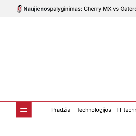
Skip
witch’ų palyginimas: Cherry MX vs Gateron
Naujienos
8 rugpjūči
to
-
content
Pradžia
Technologijos
IT tech