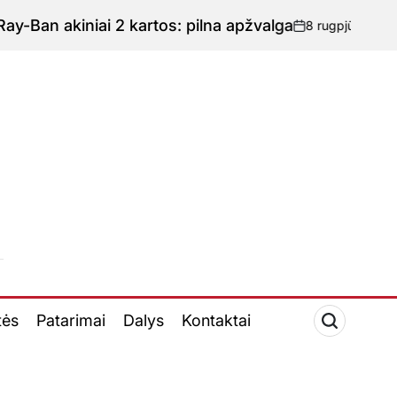
ai 2 kartos: pilna apžvalga
8 rugpjūčio, 2026
novatech.l
-
Paskelbta
tės
Patarimai
Dalys
Kontaktai