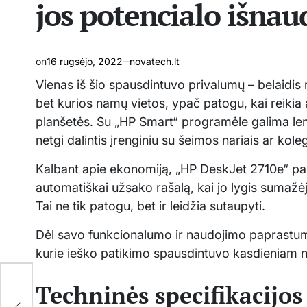
jos potencialo išna
on
16 rugsėjo, 2022
novatech.lt
Vienas iš šio spausdintuvo privalumų – belaidis
bet kurios namų vietos, ypač patogu, kai reikia a
planšetės. Su „HP Smart“ programėle galima lengv
netgi dalintis įrenginiu su šeimos nariais ar kol
Kalbant apie ekonomiją, „HP DeskJet 2710e“ pal
automatiškai užsako rašalą, kai jo lygis sumažėja
Tai ne tik patogu, bet ir leidžia sutaupyti.
Dėl savo funkcionalumo ir naudojimo paprastu
kurie ieško patikimo spausdintuvo kasdieniam
mas
Techninės specifikacijos 