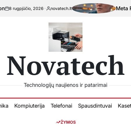
Meta Ray-Ban akini
o, 2026
novatech.lt
Paskelbta
Novatech
Technologijų naujienos ir patarimai
nika
Kompiuterija
Telefonai
Spausdintuvai
Kase
ŽYMOS