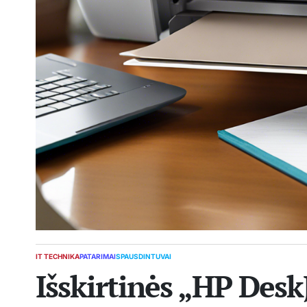
IT TECHNIKA
PATARIMAI
SPAUSDINTUVAI
POSTED
Išskirtinės „HP DeskJ
IN