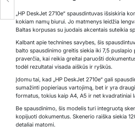
„HP DeskJet 2710e“ spausdintuvas išsiskiria komp
kokiam namų biurui. Jo matmenys leidžia lengvai
Baltas korpusas su juodais akcentais suteikia spa
Kalbant apie technines savybes, šis spausdintuvas
balto spausdinimo greitis siekia iki 7,5 puslapio 
praverčia, kai reikia greitai paruošti dokument
todėl rezultatai visada aiškūs ir ryškūs.
Įdomu tai, kad „HP DeskJet 2710e“ gali spausdin
sumažinti popieriaus vartojimą, bet ir yra draugiš
formatus, tokius kaip A4, A5 ir net kvadratiniai l
Be spausdinimo, šis modelis turi integruotą skene
kopijuoti dokumentus. Skenerio raiška siekia 12
detaliai matomi.