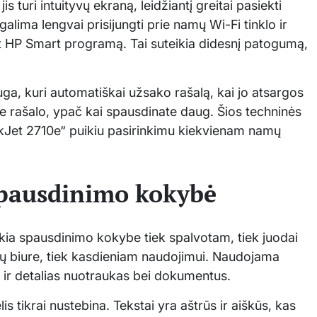
 turi intuityvų ekraną, leidžiantį greitai pasiekti
 galima lengvai prisijungti prie namų Wi-Fi tinklo ir
ant HP Smart programą. Tai suteikia didesnį patogumą,
auga, kuri automatiškai užsako rašalą, kai jo atsargos
te rašalo, ypač kai spausdinate daug. Šios techninės
skJet 2710e“ puikiu pasirinkimu kiekvienam namų
 spausdinimo kokybė
kia spausdinimo kokybe tiek spalvotam, tiek juodai
amų biure, tiek kasdieniam naudojimui. Naudojama
s ir detalias nuotraukas bei dokumentus.
s tikrai nustebina. Tekstai yra aštrūs ir aiškūs, kas