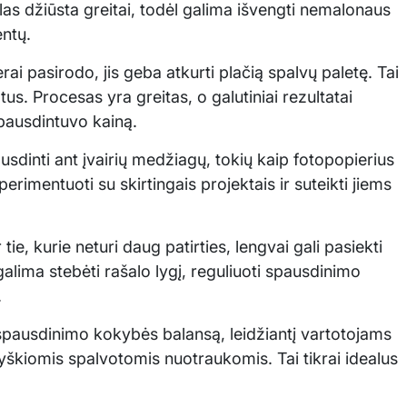
las džiūsta greitai, todėl galima išvengti nemalonaus
ntų.
i pasirodo, jis geba atkurti plačią spalvų paletę. Tai
s. Procesas yra greitas, o galutiniai rezultatai
spausdintuvo kainą.
sdinti ant įvairių medžiagų, tokių kaip fotopopierius
erimentuoti su skirtingais projektais ir suteikti jiems
ie, kurie neturi daug patirties, lengvai gali pasiekti
lima stebėti rašalo lygį, reguliuoti spausdinimo
.
spausdinimo kokybės balansą, leidžiantį vartotojams
 ryškiomis spalvotomis nuotraukomis. Tai tikrai idealus