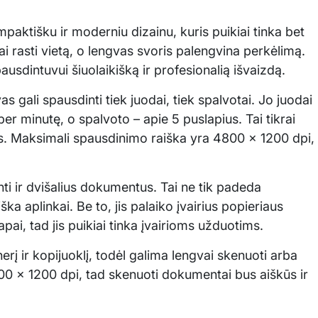
aktišku ir moderniu dizainu, kuris puikiai tinka bet
 rasti vietą, o lengvas svoris palengvina perkėlimą.
usdintuvui šiuolaikišką ir profesionalią išvaizdą.
 gali spausdinti tiek juodai, tiek spalvotai. Jo juodai
per minutę, o spalvoto – apie 5 puslapius. Tai tikrai
us. Maksimali spausdinimo raiška yra 4800 x 1200 dpi,
ti ir dvišalius dokumentus. Tai ne tik padeda
ka aplinkai. Be to, jis palaiko įvairius popieriaus
apai, tad jis puikiai tinka įvairioms užduotims.
rį ir kopijuoklį, todėl galima lengvai skenuoti arba
00 x 1200 dpi, tad skenuoti dokumentai bus aiškūs ir