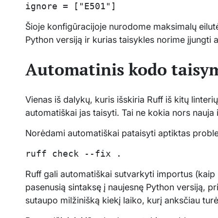
ignore = ["E501"]
Šioje konfigūracijoje nurodome maksimalų eilutės 
Python versiją ir kurias taisykles norime įjungti ar
Automatinis kodo taisym
Vienas iš dalykų, kuris išskiria Ruff iš kitų linter
automatiškai jas taisyti. Tai ne kokia nors nauja id
Norėdami automatiškai pataisyti aptiktas proble
ruff check --fix .
Ruff gali automatiškai sutvarkyti importus (kaip 
pasenusią sintaksę į naujesnę Python versiją, pr
sutaupo milžinišką kiekį laiko, kurį anksčiau tu