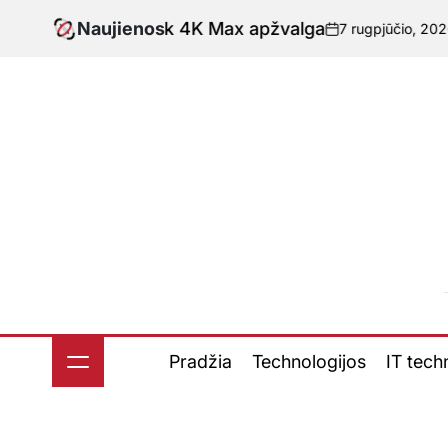
Skip
Fire TV Stick 4K Max apžvalga
Naujienos
7 rugpjūčio, 2026
nov
to
-
Paske
content
Pradžia
Technologijos
IT tech