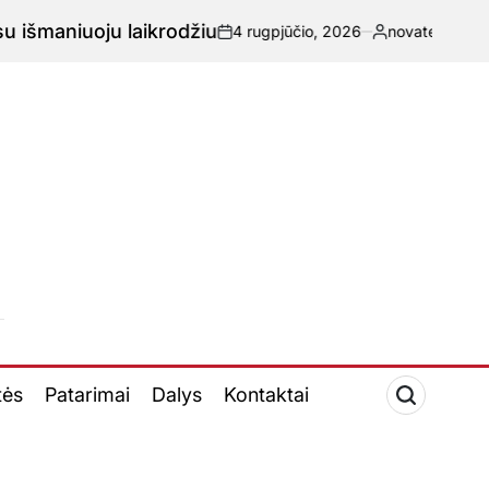
niuoju laikrodžiu
4 rugpjūčio, 2026
novatech.lt
-
Paskelbta
tės
Patarimai
Dalys
Kontaktai