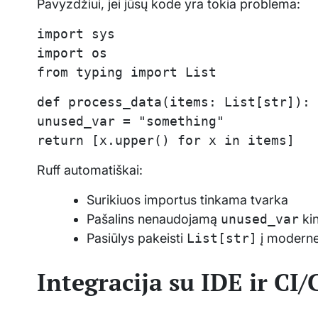
Pavyzdžiui, jei jūsų kode yra tokia problema:
import sys
import os
from typing import List
def process_data(items: List[str]):
unused_var = "something"
return [x.upper() for x in items]
Ruff automatiškai:
Surikiuos importus tinkama tvarka
Pašalins nenaudojamą
unused_var
kin
Pasiūlys pakeisti
List[str]
į modern
Integracija su IDE ir CI