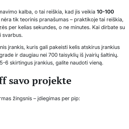
avimo kalba, o tai reiškia, kad jis veikia
10-100
i nėra tik teorinis pranašumas – praktikoje tai reiškia,
azės per kelias sekundes, o ne minutes. Kai dirbate su
i svarbus.
nis įrankis, kuris gali pakeisti kelis atskirus įrankius
ade ir daugiau nei 700 taisyklių iš įvairių šaltinių.
-6 skirtingus įrankius, galite naudoti vieną.
ff savo projekte
irmas žingsnis – įdiegimas per pip: