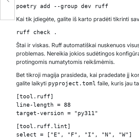
poetry add --group dev ruff
Kai tik įdiegėte, galite iš karto pradėti tikrinti s
ruff check .
Štai ir viskas. Ruff automatiškai nuskenuos vis
problemas. Nereikia jokios sudėtingos konfigūrac
protingomis numatytomis reikšmėmis.
Bet tikroji magija prasideda, kai pradedate jį ko
galite laikyti
pyproject.toml
faile, kuris jau 
[tool.ruff]
line-length = 88
target-version = "py311"
[tool.ruff.lint]
select = ["E", "F", "I", "N", "W"]