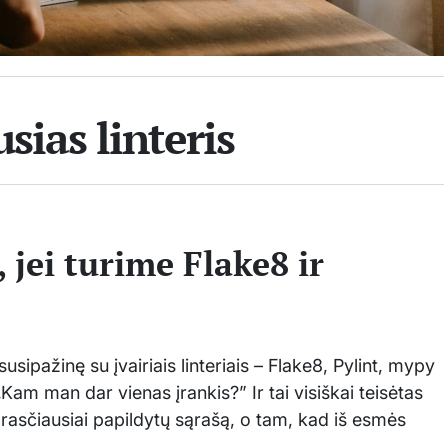
sias linteris
, jei turime Flake8 ir
susipažinę su įvairiais linteriais – Flake8, Pylint, mypy
 „Kam man dar vienas įrankis?” Ir tai visiškai teisėtas
rasčiausiai papildytų sąrašą, o tam, kad iš esmės