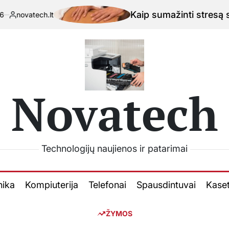
Kaip sumažinti stresą su išma
atech.lt
lbta
Novatech
Technologijų naujienos ir patarimai
nika
Kompiuterija
Telefonai
Spausdintuvai
Kase
ŽYMOS