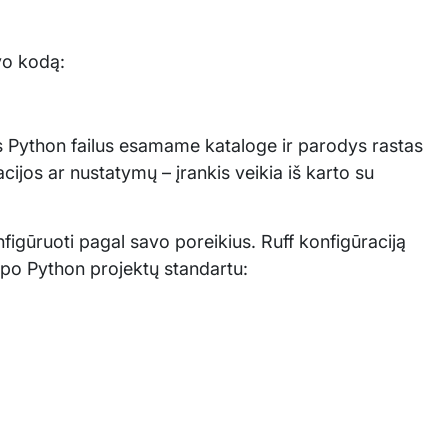
avo kodą:
us Python failus esamame kataloge ir parodys rastas
ijos ar nustatymų – įrankis veikia iš karto su
nfigūruoti pagal savo poreikius. Ruff konfigūraciją
tapo Python projektų standartu: