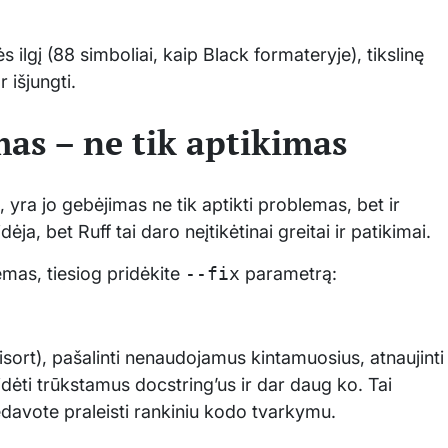
ilgį (88 simboliai, kaip Black formateryje), tikslinę
 išjungti.
as – ne tik aptikimas
ių, yra jo gebėjimas ne tik aptikti problemas, bet ir
ėja, bet Ruff tai daro neįtikėtinai greitai ir patikimai.
mas, tiesiog pridėkite
--fix
parametrą:
isort), pašalinti nenaudojamus kintamuosius, atnaujinti
idėti trūkstamus docstring’us ir dar daug ko. Tai
rėdavote praleisti rankiniu kodo tvarkymu.