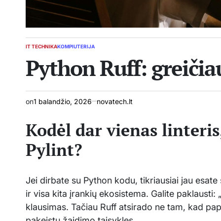
IT TECHNIKA
KOMPIUTERIJA
POSTED
Python Ruff: greičiau
IN
on
1 balandžio, 2026
novatech.lt
Kodėl dar vienas linteris
Pylint?
Jei dirbate su Python kodu, tikriausiai jau esate 
ir visa kita įrankių ekosistema. Galite paklausti:
klausimas. Tačiau Ruff atsirado ne tam, kad pap
pakeistų žaidimo taisykles.