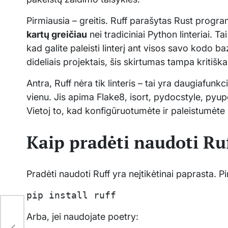
Pirmiausia – greitis. Ruff parašytas Rust program
kartų greičiau
nei tradiciniai Python linteriai. Ta
kad galite paleisti linterį ant visos savo kodo b
dideliais projektais, šis skirtumas tampa kritiška
Antra, Ruff nėra tik linteris – tai yra daugiafunkci
vienu. Jis apima Flake8, isort, pydocstyle, pyupgr
Vietoj to, kad konfigūruotumėte ir paleistumėte 5
Kaip pradėti naudoti Ru
Pradėti naudoti Ruff yra neįtikėtinai paprasta. P
pip install ruff
Arba, jei naudojate poetry:
ija