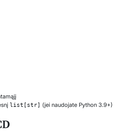
tamąjį
esnį
list[str]
(jei naudojate Python 3.9+)
/CD