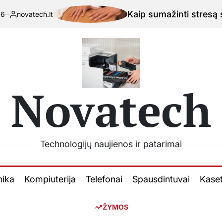
Kaip sumažinti stresą su išm
atech.lt
elbta
Novatech
Technologijų naujienos ir patarimai
nika
Kompiuterija
Telefonai
Spausdintuvai
Kase
ŽYMOS