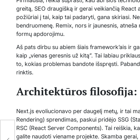
Pirmiausia, reikia suprasti, kad abi šios techno
greitą, SEO draugišką ir gerai veikiančią React 
požiūriai į tai, kaip tai padaryti, gana skiriasi. 
bendruomenę. Remix, nors ir jaunesnis, atneša 
formų apdorojimu.
Aš pats dirbu su abiem šiais framework’ais ir ga
kaip „vienas geresnis už kitą”. Tai labiau prikla
to, kokias problemas bandote išspręsti. Pabandyki
rinktis.
Architektūros filosofija
Next.js evoliucionavo per daugelį metų, ir tai m
Rendering) sprendimas, paskui pridėjo SSG (Sta
RSC (React Server Components). Tai reiškia, kad
galite naudoti viename projekte. Skamba gerai, b