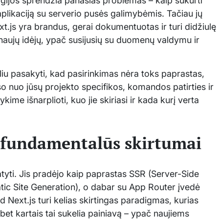
logijos sprendžia panašias problemas – kaip sukurti
aplikaciją su serverio pusės galimybėmis. Tačiau jų
Next.js yra brandus, gerai dokumentuotas ir turi didžiulę
naujų idėjų, ypač susijusių su duomenų valdymu ir
liu pasakyti, kad pasirinkimas nėra toks paprastas,
uso nuo jūsų projekto specifikos, komandos patirties ir
me išnarplioti, kuo jie skiriasi ir kada kurį verta
: fundamentalūs skirtumai
atyti. Jis pradėjo kaip paprastas SSR (Server-Side
tic Site Generation), o dabar su App Router įvedė
 Next.js turi kelias skirtingas paradigmas, kurias
et kartais tai sukelia painiavą – ypač naujiems