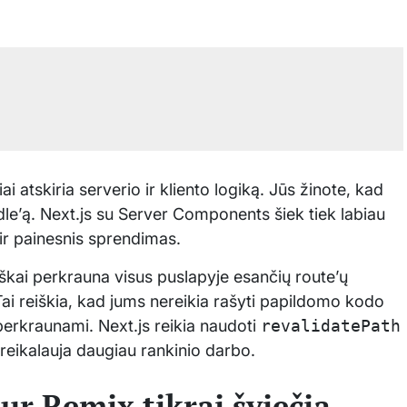
i atskiria serverio ir kliento logiką. Jūs žinote, kad
dle’ą. Next.js su Server Components šiek tiek labiau
t ir painesnis sprendimas.
kai perkrauna visus puslapyje esančių route’ų
Tai reiškia, kad jums nereikia rašyti papildomo kodo
perkraunami. Next.js reikia naudoti
revalidatePath
 reikalauja daugiau rankinio darbo.
ur Remix tikrai šviečia