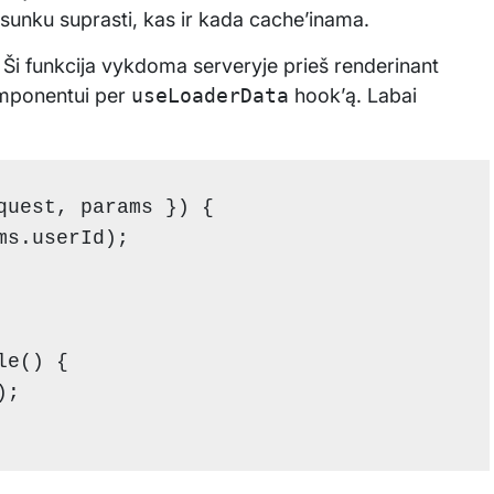
 sunku suprasti, kas ir kada cache’inama.
 Ši funkcija vykdoma serveryje prieš renderinant
omponentui per
useLoaderData
hook’ą. Labai
uest, params }) {

s.userId);

e() {

;
