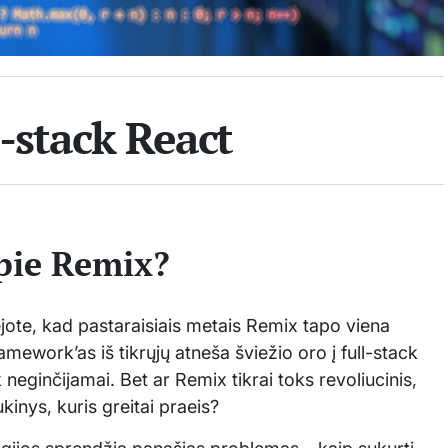
l-stack React
apie Remix?
ėjote, kad pastaraisiais metais Remix tapo viena
ramework’as iš tikrųjų atneša šviežio oro į full-stack
eginčijamai. Bet ar Remix tikrai toks revoliucinis,
ukinys, kuris greitai praeis?