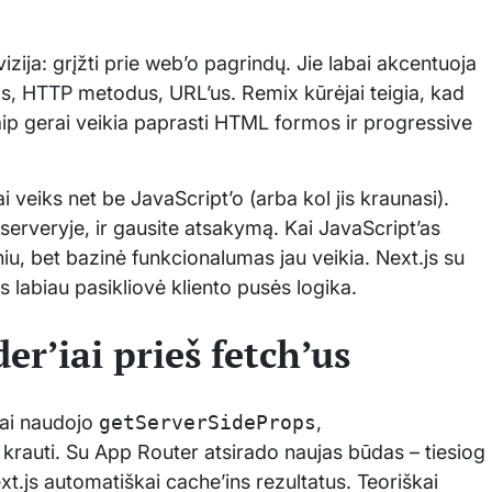
zija: grįžti prie web’o pagrindų. Jie labai akcentuoja
s, HTTP metodus, URL’us. Remix kūrėjai teigia, kad
 gerai veikia paprasti HTML formos ir progressive
i veiks net be JavaScript’o (arba kol jis kraunasi).
erveryje, ir gausite atsakymą. Kai JavaScript’as
iu, bet bazinė funkcionalumas jau veikia. Next.js su
is labiau pasikliovė kliento pusės logika.
r’iai prieš fetch’us
kai naudojo
getServerSideProps
,
krauti. Su App Router atsirado naujas būdas – tiesiog
t.js automatiškai cache’ins rezultatus. Teoriškai