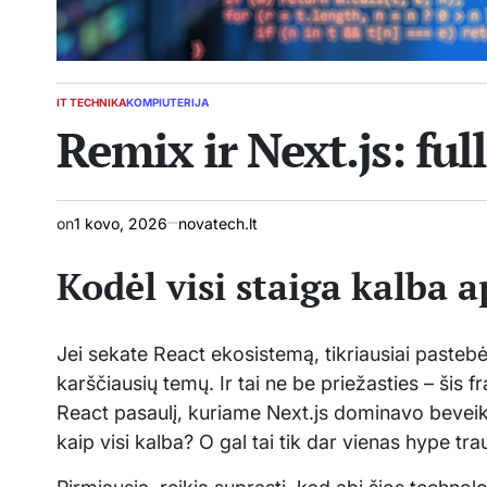
IT TECHNIKA
KOMPIUTERIJA
POSTED
Remix ir Next.js: ful
IN
on
1 kovo, 2026
novatech.lt
Kodėl visi staiga kalba 
Jei sekate React ekosistemą, tikriausiai pasteb
karščiausių temų. Ir tai ne be priežasties – šis f
React pasaulį, kuriame Next.js dominavo beveik n
kaip visi kalba? O gal tai tik dar vienas hype tra