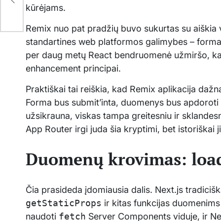
kūrėjams.
Remix nuo pat pradžių buvo sukurtas su aiškia vi
standartines web platformos galimybes – forma
per daug metų React bendruomenė užmiršo, kaip
enhancement principai.
Praktiškai tai reiškia, kad Remix aplikacija dažna
Forma bus submit’inta, duomenys bus apdoroti s
užsikrauna, viskas tampa greitesniu ir sklandesn
App Router irgi juda šia kryptimi, bet istoriškai j
Duomenų krovimas: loade
Čia prasideda įdomiausia dalis. Next.js tradiciš
getStaticProps
ir kitas funkcijas duomenims 
naudoti
fetch
Server Components viduje, ir Nex