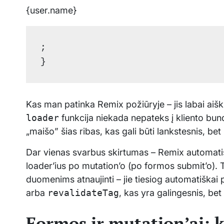
{user.name}
;

Kas man patinka Remix požiūryje – jis labai aiškia
loader
funkcija niekada nepateks į kliento bun
„maišo” šias ribas, kas gali būti lankstesnis, be
Dar vienas svarbus skirtumas – Remix automatiš
loader’ius po mutation’o (po formos submit’o). 
duomenims atnaujinti – jie tiesiog automatiškai 
arba
revalidateTag
, kas yra galingesnis, bet
Formos ir mutation’ai: k