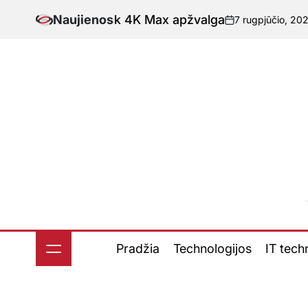
Skip
Fire TV Stick 4K Max apžvalga
Naujienos
7 rugpjūčio, 2026
nov
to
-
Pask
content
Pradžia
Technologijos
IT tech