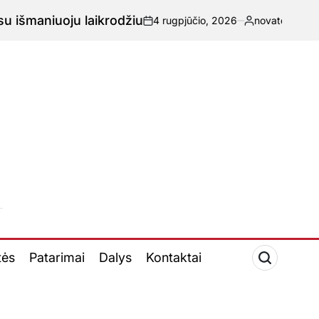
aniuoju laikrodžiu
4 rugpjūčio, 2026
novatech.lt
-
Paskelbta
tės
Patarimai
Dalys
Kontaktai