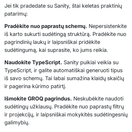
Jei tik pradedate su Sanity, štai keletas praktinių
patarimų:
Pradėkite nuo paprastų schemų.
Nepersistenkite
iš karto sukurti sudėtingą struktūrą. Pradėkite nuo
pagrindinių laukų ir laipsniškai pridėkite
sudėtingumą, kai suprasite, ko jums reikia.
Naudokite TypeScript.
Sanity puikiai veikia su
TypeScript, ir galite automatiškai generuoti tipus
iš savo schemų. Tai labai sumažina klaidų skaičių
ir pagerina kūrimo patirtį.
Išmokite GROQ pagrindus.
Neskubėkite naudoti
sudėtingų užklausų. Pradėkite nuo paprastų filtrų
ir projekcijų, ir laipsniškai mokykitės sudėtingesnių
galimybių.