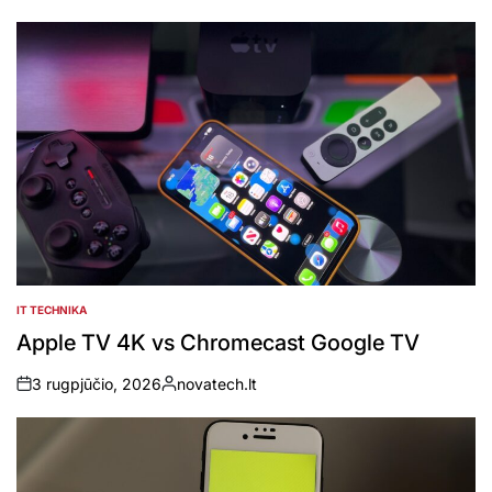
by
IT TECHNIKA
POSTED
IN
Apple TV 4K vs Chromecast Google TV
3 rugpjūčio, 2026
novatech.lt
on
Posted
by