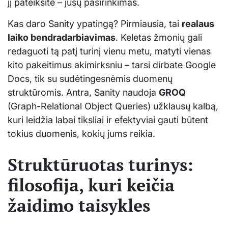
jį pateiksite – jūsų pasirinkimas.
Kas daro Sanity ypatingą? Pirmiausia, tai
realaus
laiko bendradarbiavimas
. Keletas žmonių gali
redaguoti tą patį turinį vienu metu, matyti vienas
kito pakeitimus akimirksniu – tarsi dirbate Google
Docs, tik su sudėtingesnėmis duomenų
struktūromis. Antra, Sanity naudoja
GROQ
(Graph-Relational Object Queries) užklausų kalbą,
kuri leidžia labai tiksliai ir efektyviai gauti būtent
tokius duomenis, kokių jums reikia.
Struktūruotas turinys:
filosofija, kuri keičia
žaidimo taisykles