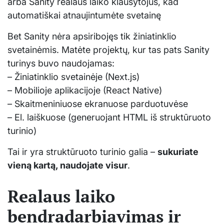
arba Sanity realaus laiko klausytojus, kad
automatiškai atnaujintumėte svetainę
Bet Sanity nėra apsiribojęs tik žiniatinklio
svetainėmis. Matėte projektų, kur tas pats Sanity
turinys buvo naudojamas:
– Žiniatinklio svetainėje (Next.js)
– Mobilioje aplikacijoje (React Native)
– Skaitmeniniuose ekranuose parduotuvėse
– El. laiškuose (generuojant HTML iš struktūruoto
turinio)
Tai ir yra struktūruoto turinio galia –
sukuriate
vieną kartą, naudojate visur
.
Realaus laiko
bendradarbiavimas ir