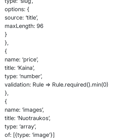
type: ‘slug’,
options: {
source: ‘title’,
maxLength: 96
}
},
{
name: ‘price’,
title: ‘Kaina’,
type: ‘number’,
validation: Rule => Rule.required().min(0)
},
{
name: ‘images’,
title: ‘Nuotraukos’,
type: ‘array’,
of: [{type: ‘image’}]