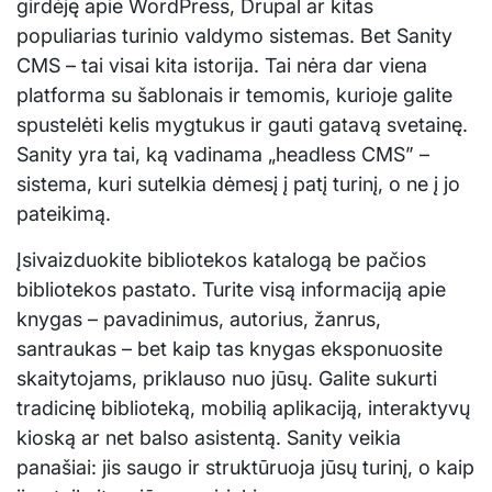
girdėję apie WordPress, Drupal ar kitas
populiarias turinio valdymo sistemas. Bet Sanity
CMS – tai visai kita istorija. Tai nėra dar viena
platforma su šablonais ir temomis, kurioje galite
spustelėti kelis mygtukus ir gauti gatavą svetainę.
Sanity yra tai, ką vadinama „headless CMS” –
sistema, kuri sutelkia dėmesį į patį turinį, o ne į jo
pateikimą.
Įsivaizduokite bibliotekos katalogą be pačios
bibliotekos pastato. Turite visą informaciją apie
knygas – pavadinimus, autorius, žanrus,
santraukas – bet kaip tas knygas eksponuosite
skaitytojams, priklauso nuo jūsų. Galite sukurti
tradicinę biblioteką, mobilią aplikaciją, interaktyvų
kioską ar net balso asistentą. Sanity veikia
panašiai: jis saugo ir struktūruoja jūsų turinį, o kaip