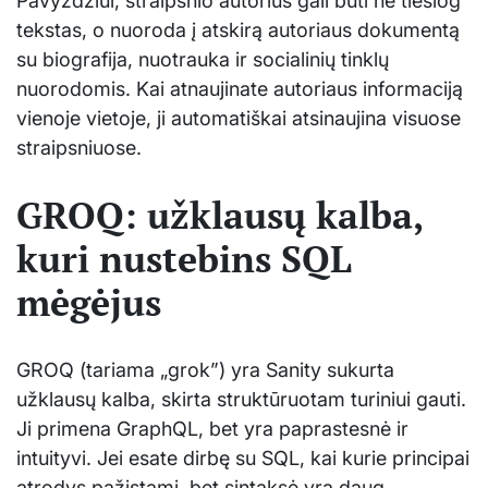
Pavyzdžiui, straipsnio autorius gali būti ne tiesiog
tekstas, o nuoroda į atskirą autoriaus dokumentą
su biografija, nuotrauka ir socialinių tinklų
nuorodomis. Kai atnaujinate autoriaus informaciją
vienoje vietoje, ji automatiškai atsinaujina visuose
straipsniuose.
GROQ: užklausų kalba,
kuri nustebins SQL
mėgėjus
GROQ (tariama „grok”) yra Sanity sukurta
užklausų kalba, skirta struktūruotam turiniui gauti.
Ji primena GraphQL, bet yra paprastesnė ir
intuityvi. Jei esate dirbę su SQL, kai kurie principai
atrodys pažįstami, bet sintaksė yra daug