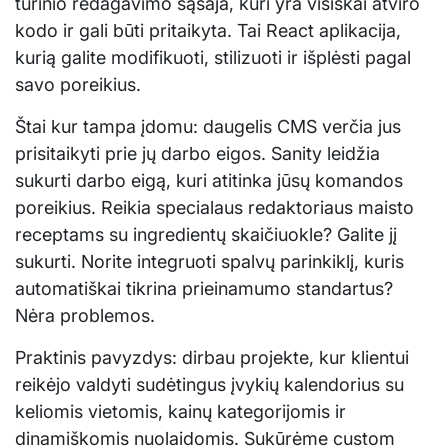
turinio redagavimo sąsaja, kuri yra visiškai atviro
kodo ir gali būti pritaikyta. Tai React aplikacija,
kurią galite modifikuoti, stilizuoti ir išplėsti pagal
savo poreikius.
Štai kur tampa įdomu: daugelis CMS verčia jus
prisitaikyti prie jų darbo eigos. Sanity leidžia
sukurti darbo eigą, kuri atitinka jūsų komandos
poreikius. Reikia specialaus redaktoriaus maisto
receptams su ingredientų skaičiuokle? Galite jį
sukurti. Norite integruoti spalvų parinkiklį, kuris
automatiškai tikrina prieinamumo standartus?
Nėra problemos.
Praktinis pavyzdys: dirbau projekte, kur klientui
reikėjo valdyti sudėtingus įvykių kalendorius su
keliomis vietomis, kainų kategorijomis ir
dinamiškomis nuolaidomis. Sukūrėme custom