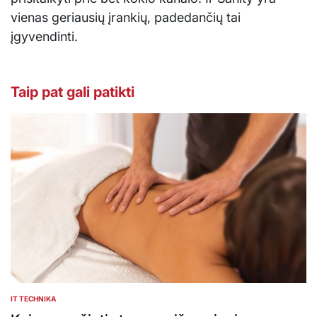
vienas geriausių įrankių, padedančių tai
įgyvendinti.
Taip pat gali patikti
IT TECHNIKA
POSTED
IN