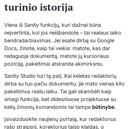
turinio istorija
Viena iš Sanity funkcijų, kuri dažnai būna
neįvertinta, kol jos neišbandote – tai realaus laiko
bendradarbiavimas. Jei esate dirbę su Google
Docs, žinote, kaip tai veikia: matote, kas dar
redaguoja dokumentą, matote jų kursoriaus
poziciją, pakeitimai atsiranda akimirksniu.
Sanity Studio turi tą patį. Kai keletas redaktorių
dirba su tuo pačiu dokumentu, jie mato vienas kito
pakeitimus realiu laiku. Tai gali skambėti kaip
smagi funkcija, bet didesniuose projektuose su
kelių žmonių komandomis tai tampa
būtinybe
.
Įsivaizduokite naujienų portalą, kur redaktorius
rašo straipsnį, korektorius taiso klaidas, o