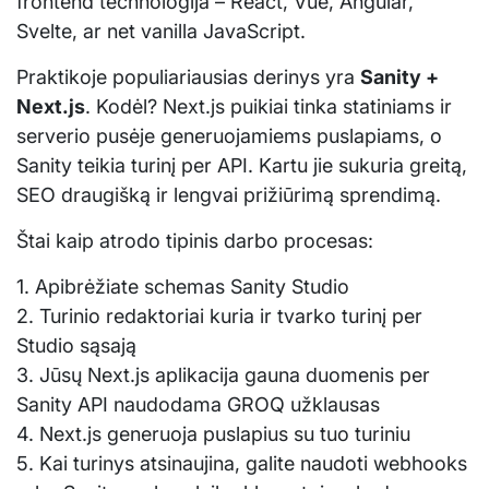
frontend technologija – React, Vue, Angular,
Svelte, ar net vanilla JavaScript.
Praktikoje populiariausias derinys yra
Sanity +
Next.js
. Kodėl? Next.js puikiai tinka statiniams ir
serverio pusėje generuojamiems puslapiams, o
Sanity teikia turinį per API. Kartu jie sukuria greitą,
SEO draugišką ir lengvai prižiūrimą sprendimą.
Štai kaip atrodo tipinis darbo procesas:
1. Apibrėžiate schemas Sanity Studio
2. Turinio redaktoriai kuria ir tvarko turinį per
Studio sąsają
3. Jūsų Next.js aplikacija gauna duomenis per
Sanity API naudodama GROQ užklausas
4. Next.js generuoja puslapius su tuo turiniu
5. Kai turinys atsinaujina, galite naudoti webhooks