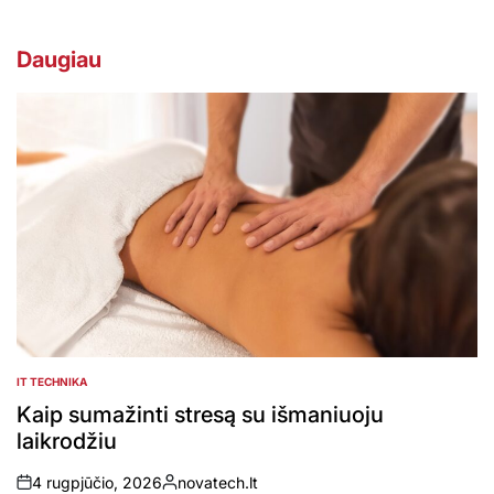
Daugiau
IT TECHNIKA
POSTED
IN
Kaip sumažinti stresą su išmaniuoju
laikrodžiu
4 rugpjūčio, 2026
novatech.lt
on
Posted