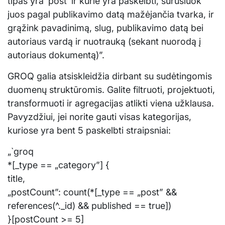
tipas yra ‘post’ ir kurie yra paskelbti, surūšiuok
juos pagal publikavimo datą mažėjančia tvarka, ir
grąžink pavadinimą, slug, publikavimo datą bei
autoriaus vardą ir nuotrauką (sekant nuorodą į
autoriaus dokumentą)”.
GROQ galia atsiskleidžia dirbant su sudėtingomis
duomenų struktūromis. Galite filtruoti, projektuoti,
transformuoti ir agregacijas atlikti viena užklausa.
Pavyzdžiui, jei norite gauti visas kategorijas,
kuriose yra bent 5 paskelbti straipsniai:
„`groq
*[_type == „category”] {
title,
„postCount”: count(*[_type == „post” &&
references(^._id) && published == true])
}[postCount >= 5]