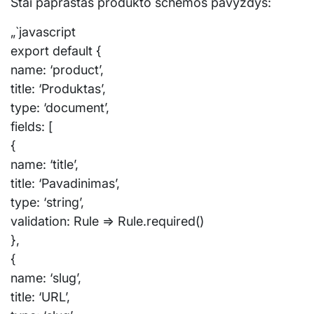
Štai paprastas produkto schemos pavyzdys:
„`javascript
export default {
name: ‘product’,
title: ‘Produktas’,
type: ‘document’,
fields: [
{
name: ‘title’,
title: ‘Pavadinimas’,
type: ‘string’,
validation: Rule => Rule.required()
},
{
name: ‘slug’,
title: ‘URL’,