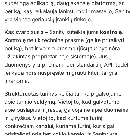
sudėtingą aplikaciją, daugiakanalę platformą, ar
bet ką, kas reikalauja lankstumo ir mastelio, Sanity
yra vienas geriausių įrankių rinkoje.
Kas svarbiausia – Sanity suteikia jums
kontrolę
.
Kontrolę ne tik technine prasme (galite pritaikyti
bet ką), bet ir verslo prasme (jūsų turinys nėra
užrakintas proprietarinėje sistemoje). Jūsų
duomenys yra prieinami per standartinį API, todėl
jei kada nors nuspręsite migruoti kitur, tai yra
įmanoma.
Struktūruotas turinys keičia tai, kaip galvojame
apie turinio valdymą. Vietoj to, kad galvotume
apie puslapius ir įrašus, galvojame apie duomenis
ir jų ryšius. Vietoj to, kad kurtume turinį
konkrečiam kanalui, kuriame turinį, kuris gali
prisitaikyti prie bet kokio kanalo. Ir Sanity yra