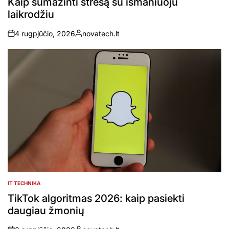
Kaip sumažinti stresą su išmaniuoju
laikrodžiu
4 rugpjūčio, 2026
novatech.lt
on
Posted
by
IT TECHNIKA
POSTED
IN
TikTok algoritmas 2026: kaip pasiekti
daugiau žmonių