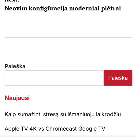
įrašų
Neovim konfigūracija moderniai plėtrai
Paieška
Paieška
Naujausi
Kaip sumažinti stresą su išmaniuoju laikrodžiu
Apple TV 4K vs Chromecast Google TV