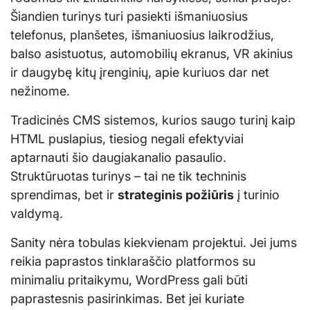
Šiandien turinys turi pasiekti išmaniuosius
telefonus, planšetes, išmaniuosius laikrodžius,
balso asistuotus, automobilių ekranus, VR akinius
ir daugybę kitų įrenginių, apie kuriuos dar net
nežinome.
Tradicinės CMS sistemos, kurios saugo turinį kaip
HTML puslapius, tiesiog negali efektyviai
aptarnauti šio daugiakanalio pasaulio.
Struktūruotas turinys – tai ne tik techninis
sprendimas, bet ir
strateginis požiūris
į turinio
valdymą.
Sanity nėra tobulas kiekvienam projektui. Jei jums
reikia paprastos tinklaraščio platformos su
minimaliu pritaikymu, WordPress gali būti
paprastesnis pasirinkimas. Bet jei kuriate