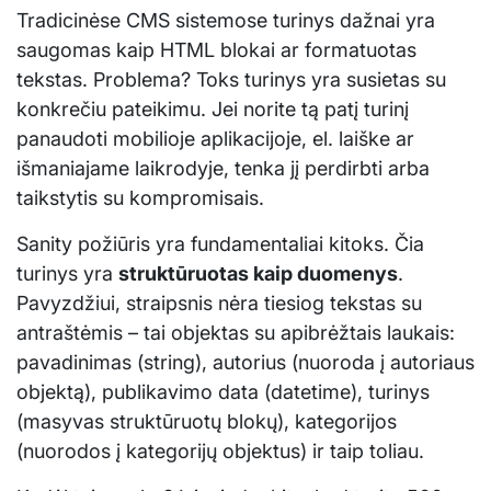
Tradicinėse CMS sistemose turinys dažnai yra
saugomas kaip HTML blokai ar formatuotas
tekstas. Problema? Toks turinys yra susietas su
konkrečiu pateikimu. Jei norite tą patį turinį
panaudoti mobilioje aplikacijoje, el. laiške ar
išmaniajame laikrodyje, tenka jį perdirbti arba
taikstytis su kompromisais.
Sanity požiūris yra fundamentaliai kitoks. Čia
turinys yra
struktūruotas kaip duomenys
.
Pavyzdžiui, straipsnis nėra tiesiog tekstas su
antraštėmis – tai objektas su apibrėžtais laukais:
pavadinimas (string), autorius (nuoroda į autoriaus
objektą), publikavimo data (datetime), turinys
(masyvas struktūruotų blokų), kategorijos
(nuorodos į kategorijų objektus) ir taip toliau.