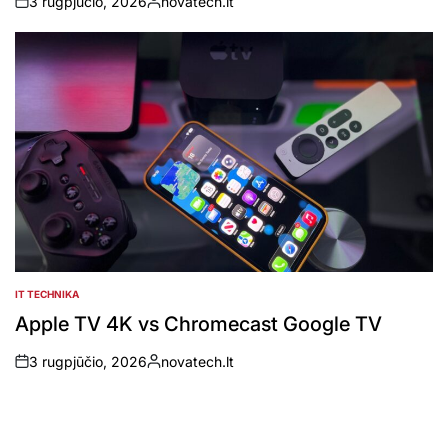
3 rugpjūčio, 2026
novatech.lt
on
Posted
by
IT TECHNIKA
POSTED
IN
Apple TV 4K vs Chromecast Google TV
3 rugpjūčio, 2026
novatech.lt
on
Posted
by