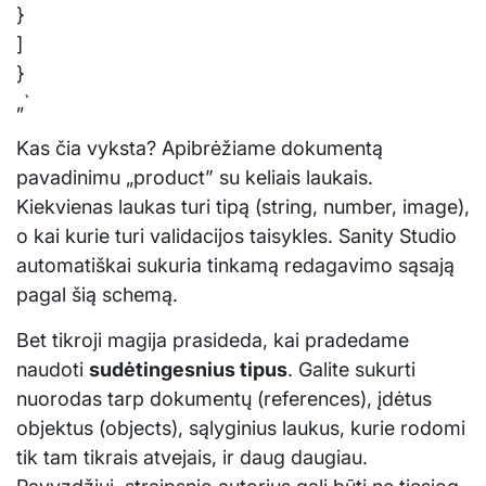
}
]
}
„`
Kas čia vyksta? Apibrėžiame dokumentą
pavadinimu „product” su keliais laukais.
Kiekvienas laukas turi tipą (string, number, image),
o kai kurie turi validacijos taisykles. Sanity Studio
automatiškai sukuria tinkamą redagavimo sąsają
pagal šią schemą.
Bet tikroji magija prasideda, kai pradedame
naudoti
sudėtingesnius tipus
. Galite sukurti
nuorodas tarp dokumentų (references), įdėtus
objektus (objects), sąlyginius laukus, kurie rodomi
tik tam tikrais atvejais, ir daug daugiau.