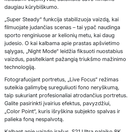
daugiau kūrybiškumo.
„Super Steady“ funkcija stabilizuoja vaizdą, kai
filmuojate judančias scenas – tai ypač naudinga
sporto renginiuose ar kelionių metu, kai daug
judesio. O kai kalbama apie prastas apšvietimo
sąlygas, „Night Mode“ leidžia fiksuoti nuostabius
vaizdus, pasitelkiant pažangią triukšmo mažinimo
technologiją.
Fotografuojant portretus, „Live Focus“ režimas
suteikia galimybę sureguliuoti fono neryškumą,
taip sukuriant profesionaliai atrodančius portretus.
Galite pasirinkti įvairius efektus, pavyzdžiui,
„Color Point“, kuris išryškina subjekto spalvas ir
palieka foną nespalvotą.
Kalbant apie vaizdo įrašus, S21 Ultra palaiko 8K