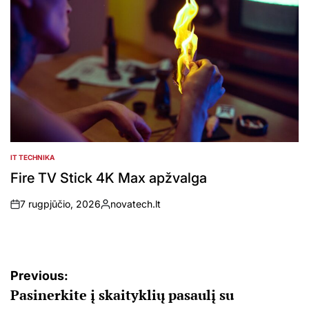
IT TECHNIKA
POSTED
IN
Fire TV Stick 4K Max apžvalga
7 rugpjūčio, 2026
novatech.lt
on
Posted
by
Navigacija
Previous:
Pasinerkite į skaityklių pasaulį su
tarp