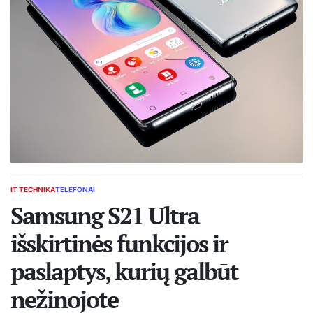
IT TECHNIKA
TELEFONAI
POSTED
IN
Samsung S21 Ultra
išskirtinės funkcijos ir
paslaptys, kurių galbūt
nežinojote