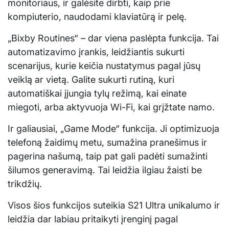
monitoriaus, ir galėsite dirbti, kaip prie
kompiuterio, naudodami klaviatūrą ir pelę.
„Bixby Routines“ – dar viena paslėpta funkcija. Tai
automatizavimo įrankis, leidžiantis sukurti
scenarijus, kurie keičia nustatymus pagal jūsų
veiklą ar vietą. Galite sukurti rutiną, kuri
automatiškai įjungia tylų režimą, kai einate
miegoti, arba aktyvuoja Wi-Fi, kai grįžtate namo.
Ir galiausiai, „Game Mode“ funkcija. Ji optimizuoja
telefoną žaidimų metu, sumažina pranešimus ir
pagerina našumą, taip pat gali padėti sumažinti
šilumos generavimą. Tai leidžia ilgiau žaisti be
trikdžių.
Visos šios funkcijos suteikia S21 Ultra unikalumo ir
leidžia dar labiau pritaikyti įrenginį pagal