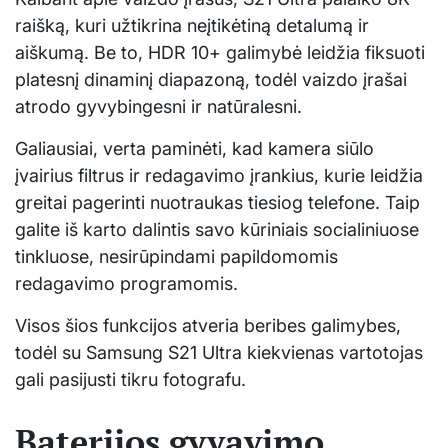
raišką, kuri užtikrina neįtikėtiną detalumą ir
aiškumą. Be to, HDR 10+ galimybė leidžia fiksuoti
platesnį dinaminį diapazoną, todėl vaizdo įrašai
atrodo gyvybingesni ir natūralesni.
Galiausiai, verta paminėti, kad kamera siūlo
įvairius filtrus ir redagavimo įrankius, kurie leidžia
greitai pagerinti nuotraukas tiesiog telefone. Taip
galite iš karto dalintis savo kūriniais socialiniuose
tinkluose, nesirūpindami papildomomis
redagavimo programomis.
Visos šios funkcijos atveria beribes galimybes,
todėl su Samsung S21 Ultra kiekvienas vartotojas
gali pasijusti tikru fotografu.
Baterijos gyvavimo