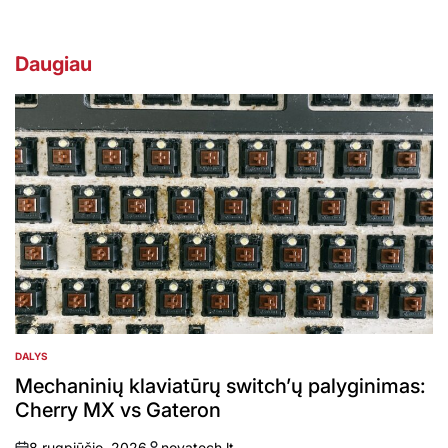
Daugiau
DALYS
POSTED
IN
Mechaninių klaviatūrų switch’ų palyginimas:
Cherry MX vs Gateron
8 rugpjūčio, 2026
novatech.lt