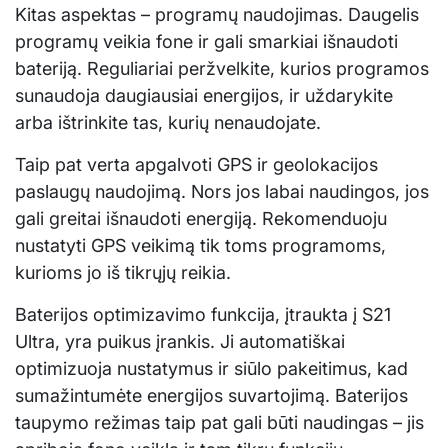
Kitas aspektas – programų naudojimas. Daugelis
programų veikia fone ir gali smarkiai išnaudoti
bateriją. Reguliariai peržvelkite, kurios programos
sunaudoja daugiausiai energijos, ir uždarykite
arba ištrinkite tas, kurių nenaudojate.
Taip pat verta apgalvoti GPS ir geolokacijos
paslaugų naudojimą. Nors jos labai naudingos, jos
gali greitai išnaudoti energiją. Rekomenduoju
nustatyti GPS veikimą tik toms programoms,
kurioms jo iš tikrųjų reikia.
Baterijos optimizavimo funkcija, įtraukta į S21
Ultra, yra puikus įrankis. Ji automatiškai
optimizuoja nustatymus ir siūlo pakeitimus, kad
sumažintumėte energijos suvartojimą. Baterijos
taupymo režimas taip pat gali būti naudingas – jis