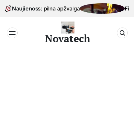
Skip
 2 kartos: pilna apžvalga
Naujienos
Fire TV S
to
content
Novatech