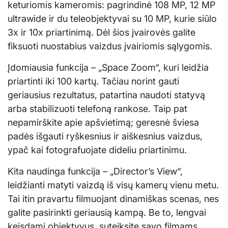
keturiomis kameromis: pagrindinė 108 MP, 12 MP
ultrawide ir du teleobjektyvai su 10 MP, kurie siūlo
3x ir 10x priartinimą. Dėl šios įvairovės galite
fiksuoti nuostabius vaizdus įvairiomis sąlygomis.
Įdomiausia funkcija – „Space Zoom“, kuri leidžia
priartinti iki 100 kartų. Tačiau norint gauti
geriausius rezultatus, patartina naudoti statyvą
arba stabilizuoti telefoną rankose. Taip pat
nepamirškite apie apšvietimą; geresnė šviesa
padės išgauti ryškesnius ir aiškesnius vaizdus,
ypač kai fotografuojate dideliu priartinimu.
Kita naudinga funkcija – „Director’s View“,
leidžianti matyti vaizdą iš visų kamerų vienu metu.
Tai itin pravartu filmuojant dinamiškas scenas, nes
galite pasirinkti geriausią kampą. Be to, lengvai
keisdami objektyvus, suteiksite savo filmams