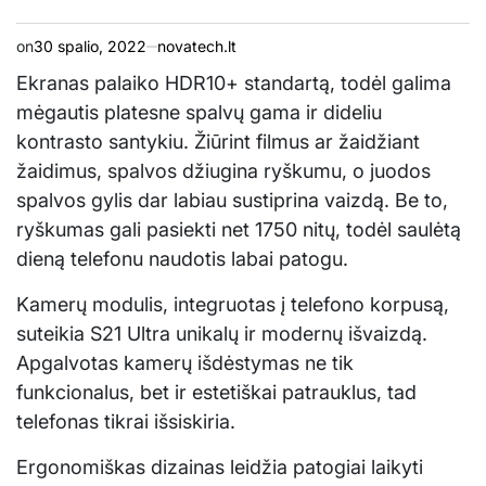
on
30 spalio, 2022
novatech.lt
Ekranas palaiko HDR10+ standartą, todėl galima
mėgautis platesne spalvų gama ir dideliu
kontrasto santykiu. Žiūrint filmus ar žaidžiant
žaidimus, spalvos džiugina ryškumu, o juodos
spalvos gylis dar labiau sustiprina vaizdą. Be to,
ryškumas gali pasiekti net 1750 nitų, todėl saulėtą
dieną telefonu naudotis labai patogu.
Kamerų modulis, integruotas į telefono korpusą,
suteikia S21 Ultra unikalų ir modernų išvaizdą.
Apgalvotas kamerų išdėstymas ne tik
funkcionalus, bet ir estetiškai patrauklus, tad
telefonas tikrai išsiskiria.
Ergonomiškas dizainas leidžia patogiai laikyti