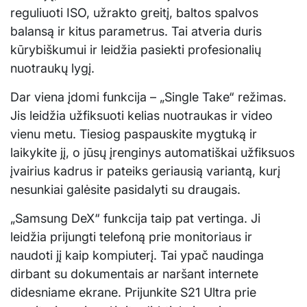
reguliuoti ISO, užrakto greitį, baltos spalvos
balansą ir kitus parametrus. Tai atveria duris
kūrybiškumui ir leidžia pasiekti profesionalių
nuotraukų lygį.
Dar viena įdomi funkcija – „Single Take“ režimas.
Jis leidžia užfiksuoti kelias nuotraukas ir video
vienu metu. Tiesiog paspauskite mygtuką ir
laikykite jį, o jūsų įrenginys automatiškai užfiksuos
įvairius kadrus ir pateiks geriausią variantą, kurį
nesunkiai galėsite pasidalyti su draugais.
„Samsung DeX“ funkcija taip pat vertinga. Ji
leidžia prijungti telefoną prie monitoriaus ir
naudoti jį kaip kompiuterį. Tai ypač naudinga
dirbant su dokumentais ar naršant internete
didesniame ekrane. Prijunkite S21 Ultra prie