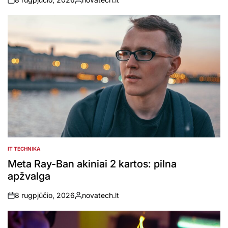
on
Posted
by
IT TECHNIKA
POSTED
IN
Meta Ray-Ban akiniai 2 kartos: pilna
apžvalga
8 rugpjūčio, 2026
novatech.lt
on
Posted
by