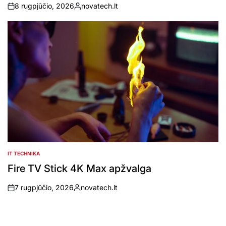
8 rugpjūčio, 2026
novatech.lt
on
Posted
by
IT TECHNIKA
POSTED
IN
Fire TV Stick 4K Max apžvalga
7 rugpjūčio, 2026
novatech.lt
on
Posted
by