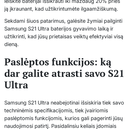
leiskite baterijai išsikrauti iki maždaug 20% prieš
ją įkraunant, kad užtikrintumėte ilgaamžiškumą.
Sekdami šiuos patarimus, galėsite žymiai pailginti
Samsung S21 Ultra baterijos gyvavimo laiką ir
užtikrinti, kad jūsų prietaisas veiktų efektyviai visą
dieną.
Paslėptos funkcijos: ką
dar galite atrasti savo S21
Ultra
Samsung S21 Ultra neabejotinai išsiskiria tiek savo
techninėmis specifikacijomis, tiek įvairiomis
paslėptomis funkcijomis, kurios gali pagerinti jūsų
naudojimosi patirtį. Pasidalinsiu keliais įdomiais