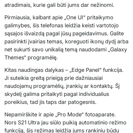
atradimais, kurie gali būti jums dar nežinomi.
Pirmiausia, kalbant apie „One UI“ pritaikymo
galimybes, šis telefonas leidžia keisti vartotojo
sąsajos išvaizdą pagal jūsų pageidavimus. Galite
pasirinkti įvairias temas, koreguoti ikonų dydį arba
net sukurti savo unikalią temą naudodami „Galaxy
Themes“ programėlę.
Kitas naudingas dalykas – „Edge Panel“ funkcija.
Ji suteikia greitą prieigą prie dažniausiai
naudojamų programėlių, įrankių ar kontaktų. Šį
skydelį galima pritaikyti pagal individualius
poreikius, tad jis taps dar patogesnis.
Nepamirškite ir apie „Pro Mode“ fotoaparate.
Nors S21 Ultra jau siūlo puikią automatinio režimo
funkciją, šis režimas leidžia jums rankiniu būdu