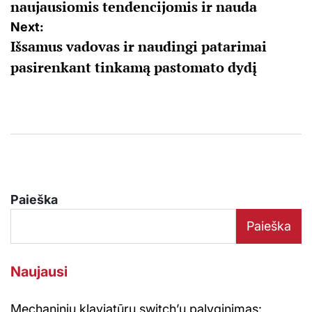
naujausiomis tendencijomis ir nauda
įrašų
Next:
Išsamus vadovas ir naudingi patarimai
pasirenkant tinkamą pastomato dydį
Paieška
Paieška
Naujausi
Mechaninių klaviatūrų switch’ų palyginimas: