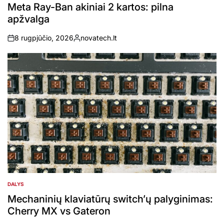
IN
Meta Ray-Ban akiniai 2 kartos: pilna
apžvalga
8 rugpjūčio, 2026
novatech.lt
on
Posted
by
DALYS
POSTED
IN
Mechaninių klaviatūrų switch’ų palyginimas:
Cherry MX vs Gateron