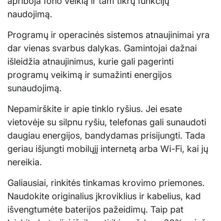
apriboja fono veiklą ir tam tikrų funkcijų
naudojimą.
Programų ir operacinės sistemos atnaujinimai yra
dar vienas svarbus dalykas. Gamintojai dažnai
išleidžia atnaujinimus, kurie gali pagerinti
programų veikimą ir sumažinti energijos
sunaudojimą.
Nepamirškite ir apie tinklo ryšius. Jei esate
vietovėje su silpnu ryšiu, telefonas gali sunaudoti
daugiau energijos, bandydamas prisijungti. Tada
geriau išjungti mobilųjį internetą arba Wi-Fi, kai jų
nereikia.
Galiausiai, rinkitės tinkamas krovimo priemones.
Naudokite originalius įkroviklius ir kabelius, kad
išvengtumėte baterijos pažeidimų. Taip pat