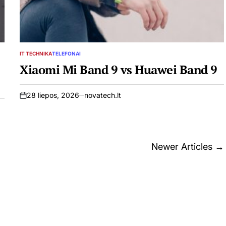
IT TECHNIKA
TELEFONAI
POSTED
IN
Xiaomi Mi Band 9 vs Huawei Band 9
28 liepos, 2026
novatech.lt
on
Newer Articles
→