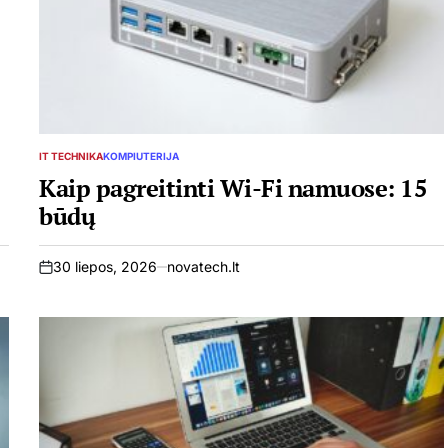
IT TECHNIKA
KOMPIUTERIJA
POSTED
IN
Kaip pagreitinti Wi-Fi namuose: 15
būdų
30 liepos, 2026
novatech.lt
on