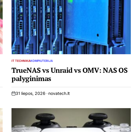
IT TECHNIKA
KOMPIUTERIJA
POSTED
IN
TrueNAS vs Unraid vs OMV: NAS OS
palyginimas
31 liepos, 2026
novatech.lt
on