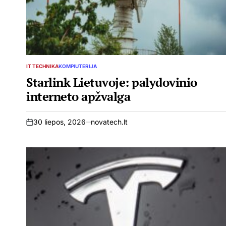
IT TECHNIKA
KOMPIUTERIJA
POSTED
IN
Starlink Lietuvoje: palydovinio
interneto apžvalga
30 liepos, 2026
novatech.lt
on