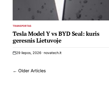
TRANSPORTAS
POSTED
IN
Tesla Model Y vs BYD Seal: kuris
geresnis Lietuvoje
29 liepos, 2026
novatech.lt
on
Navigacija
←
Older Articles
tarp
įrašų