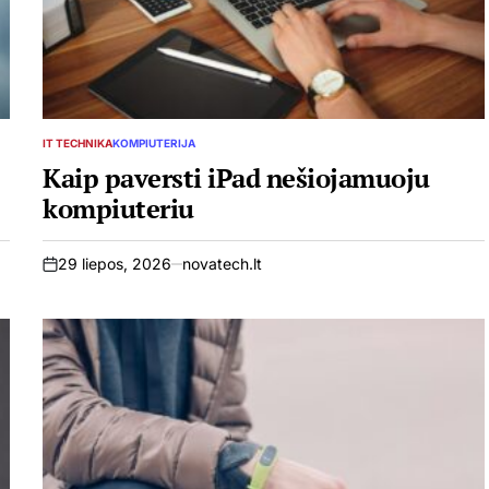
IT TECHNIKA
KOMPIUTERIJA
POSTED
IN
Kaip paversti iPad nešiojamuoju
kompiuteriu
29 liepos, 2026
novatech.lt
on