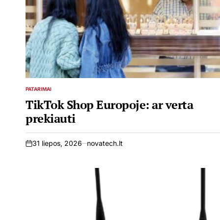
PATARIMAI
POSTED
IN
TikTok Shop Europoje: ar verta
prekiauti
31 liepos, 2026
novatech.lt
on