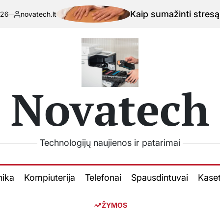
Kaip sumažinti stresą su išm
vatech.lt
elbta
Novatech
Technologijų naujienos ir patarimai
nika
Kompiuterija
Telefonai
Spausdintuvai
Kase
ŽYMOS