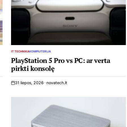
IT TECHNIKA
KOMPIUTERIJA
POSTED
IN
PlayStation 5 Pro vs PC: ar verta
pirkti konsolę
31 liepos, 2026
novatech.lt
on