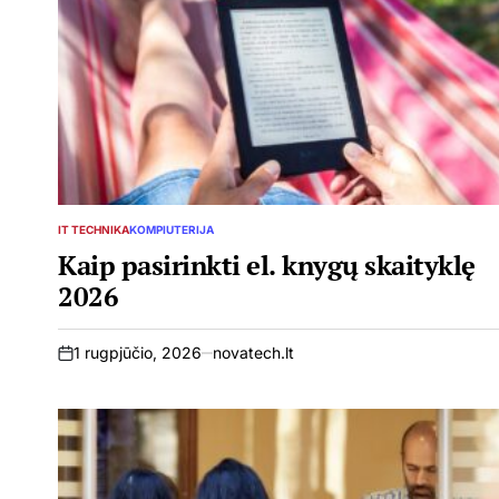
IT TECHNIKA
KOMPIUTERIJA
POSTED
IN
Kaip pasirinkti el. knygų skaityklę
2026
1 rugpjūčio, 2026
novatech.lt
on