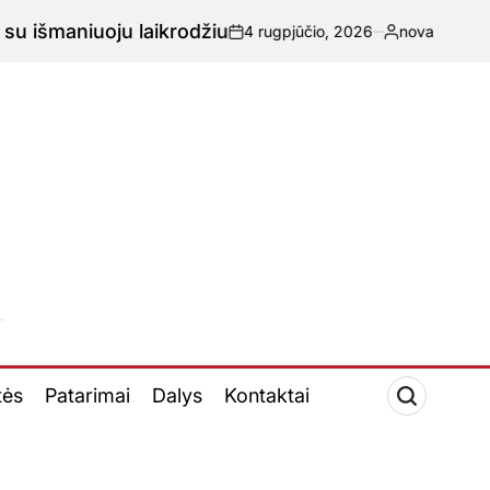
aniuoju laikrodžiu
4 rugpjūčio, 2026
novatech.lt
-
Paskelbta
tės
Patarimai
Dalys
Kontaktai