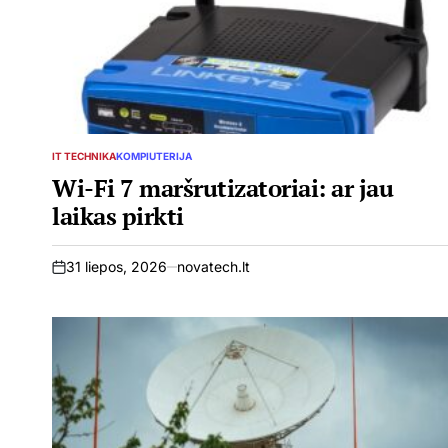
IT TECHNIKA
KOMPIUTERIJA
POSTED
IN
Wi-Fi 7 maršrutizatoriai: ar jau
laikas pirkti
31 liepos, 2026
novatech.lt
on