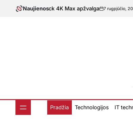
Skip
Fire TV Stick 4K Max apžvalga
Naujienos
7 rugpjūčio, 2026
no
to
-
Pask
content
Pradžia
Technologijos
IT tech